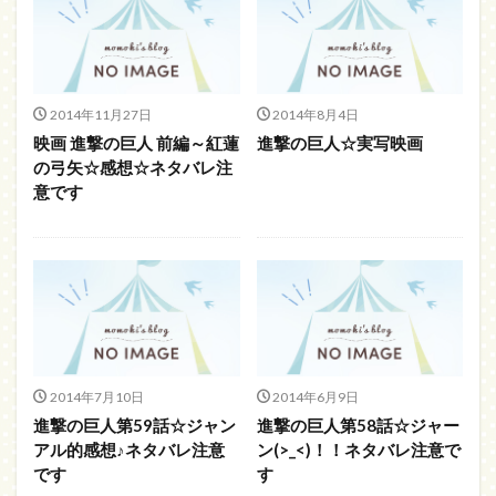
2014年11月27日
2014年8月4日
映画 進撃の巨人 前編～紅蓮
進撃の巨人☆実写映画
の弓矢☆感想☆ネタバレ注
意です
2014年7月10日
2014年6月9日
進撃の巨人第59話☆ジャン
進撃の巨人第58話☆ジャー
アル的感想♪ネタバレ注意
ン(>_<)！！ネタバレ注意で
です
す