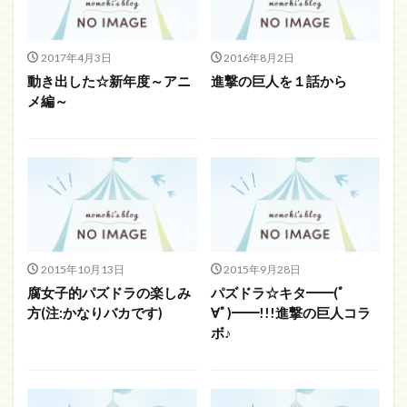
2017年4月3日
2016年8月2日
動き出した☆新年度～アニ
進撃の巨人を１話から
メ編～
2015年10月13日
2015年9月28日
腐女子的パズドラの楽しみ
パズドラ☆キタ━━(ﾟ
方(注:かなりバカです)
∀ﾟ)━━!!!進撃の巨人コラ
ボ♪