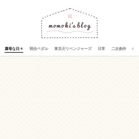
腐母な日々
弱虫ペダル
東京卍リベンジャーズ
日常
二次創作
お