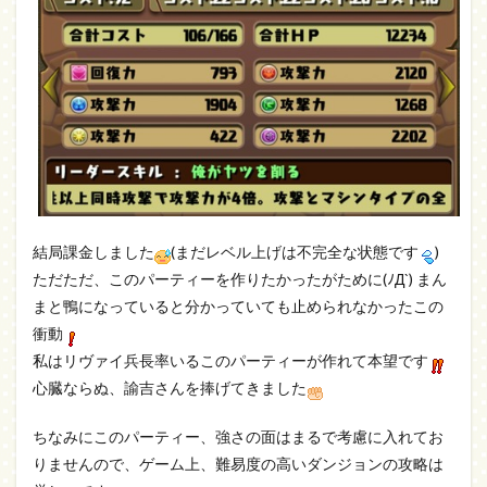
結局課金しました
(まだレベル上げは不完全な状態です
)
ただただ、このパーティーを作りたかったがために(ﾉД`) まん
まと鴨になっていると分かっていても止められなかったこの
衝動
私はリヴァイ兵長率いるこのパーティーが作れて本望です
心臓ならぬ、諭吉さんを捧げてきました
ちなみにこのパーティー、強さの面はまるで考慮に入れてお
りませんので、ゲーム上、難易度の高いダンジョンの攻略は