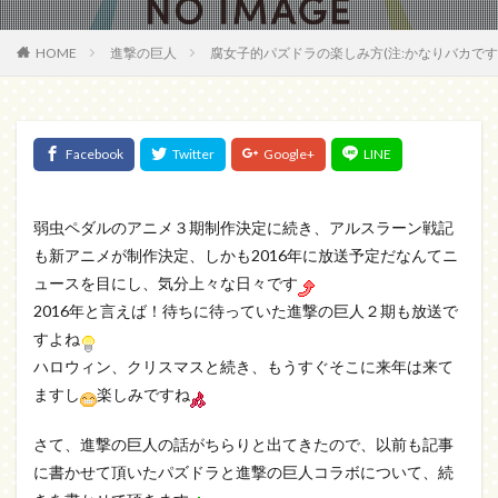
HOME
進撃の巨人
腐女子的パズドラの楽しみ方(注:かなりバカです
弱虫ペダルのアニメ３期制作決定に続き、アルスラーン戦記
も新アニメが制作決定、しかも2016年に放送予定だなんてニ
ュースを目にし、気分上々な日々です
2016年と言えば！待ちに待っていた進撃の巨人２期も放送で
すよね
ハロウィン、クリスマスと続き、もうすぐそこに来年は来て
ますし
楽しみですね
さて、進撃の巨人の話がちらりと出てきたので、以前も記事
に書かせて頂いたパズドラと進撃の巨人コラボについて、続