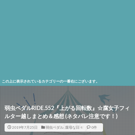
に表示されているカテゴリーの一番右にございます。
弱虫ペダルRIDE.552『上がる回転数』☆腐女子フィ
ルター越しまとめ＆感想 (ネタバレ注意です！)
2019年7月25日
弱虫ペダル
,
腐母な日々
0件