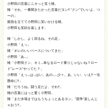
小野田の言葉にニカっと笑う雉。
雉「それ、一番聞きたかった言葉だヨン‼ “クン”でいいよ、つ
ーの」
親指を立てて小野田に笑いかける雉。
小野田も笑顔を返します。
雉「しかし、よく回るね、その足」
小野田「えっ」
雉「オレのいいペースについてきた」
小野田「あ…」
雉「小野田クン、キミ…単なるロード乗りじゃないね？ロー
ド“レース”やってた？」
小野田「えっ…は…はい。あの……少々。あ、いい、いえ‼ 一生
懸命に‼」
雉「だろうね。闘う足だよ、それ‼」
雉の言葉にはっと驚く小野田。
雉「まだ水場まではもうちょっとあるヨン。“競争”楽しんじ
ゃおう‼」