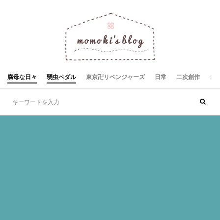
腐母な日々
弱虫ペダル
東京卍リベンジャーズ
日常
二次創作
お