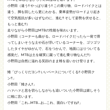
小野田（違う‼ やっぱり違う‼ この乗り物、ロードバイクとは
違う、脚を回したら更にわかる。乗車姿勢がロードより起き
て空気抵抗が多いはずなのに、進む‼ そして姿勢を伏せると、
もっと進む‼）
走りながら小野田はMTBの性能を味わいます。
小野田（コーナーも曲がる。ロードバイクだったら一発で滑
ってしまいそうな土や石が浮いているコーナーを、ゴツゴツ
したタイヤがゆがんで、石をつかんで、地面にはりついてる
感覚だ。MTBは土を確実に蹴って進む乗り物なんだ‼）
小野田は自然に溢れる笑顔のまま雉を追いかけ登ります。
雉「びっくりだヨン‼ いいペースについてくる‼ 小野田ク
ン‼」
小野田「雉さん‼」
ハァハァと息を切らしながらも追いついた小野田は嬉しそう
に雉に言います。
小野田「これ…MTB…お…これ、面白いですね‼」