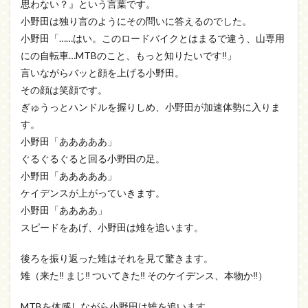
思わない？』という言葉です。
小野田は独り言のようにその問いに答えるのでした。
小野田「……はい。このロードバイクとはまるで違う、山専用
にの自転車…MTBのこと、もっと知りたいです‼」
言いながらバッと顔を上げる小野田。
その顔は笑顔です。
ぎゅうっとハンドルを握りしめ、小野田が加速体勢に入りま
す。
小野田「あああああ」
ぐるぐるぐると回る小野田の足。
小野田「あああああ」
ケイデンスが上がっていきます。
小野田「ああああ」
スピードをあげ、小野田は雉を追います。
後ろを振り返った雉はそれを見て驚きます。
雉（来た‼ まじ‼ ついてきた‼ そのケイデンス、本物か‼）
MTBを体感しながら小野田は雉を追います。