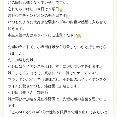
頭の回転も鈍くなっていそうですが。
忘れちゃいけない今日は木曜日
週刊少年チャンピオンの発売日です
いつものように大好きな弱虫ペダルの内容や感想に入らせて
頂きます。
本誌未読の方はネタバレにご注意ください
先週のラストで、小野田は雉から競争しないかと持ちかけら
れました。
先に加速した雉。
小野田はケイデンスを上げ、すぐに追いついてみせます。
雉「まじ？」（うそ、真横に!?）「何そのケイデンス‼」
マウンテンバイクでも発揮された小野田のハイケイデンスク
ライムに驚きつつも、雉は更に加速します。
小野田（雉さん、加速‼）
雉の再びの加速を見た小野田は、先程の雉の言葉を思い出し
ます。
『このMTB(ﾏｳﾝﾃﾝﾊﾞｲｸ)の性能を限界まで引き出してみたいと