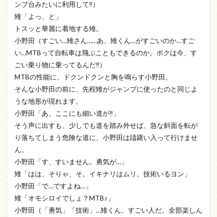
ンプ台みたいに利用して‼）
雉「よっ、と」
トスッと華麗に着地する雉。
小野田（すごい…雉さん……あ、雉くん…がすごいのか…すご
い…MTBって自転車は飛ぶこともできるのか。ボクは今、す
ごい乗り物に乗ってるんだ‼）
MTBの性能に、ドクンドクンと胸を鳴らす小野田。
そんな小野田の前に、先程雉がジャンプに使ったのと同じよ
うな地形が現れます。
小野田「あ、ここにも細い道が‼」
そう声に出すも、少しでも道を踏み外せば、急な斜面を転が
り落ちてしまう危険な道に、小野田は躊躇い入って行けませ
ん。
小野田「す、すいません。勇気が…」
雉「はは、そりゃ、そ。イキナリはムリ。技術いるヨン」
小野田「で…ですよね…」
雉「オモシロイでしょ？MTB♪」
小野田（「勇気」「技術」…雉くん、すごい人だ。全部楽しん