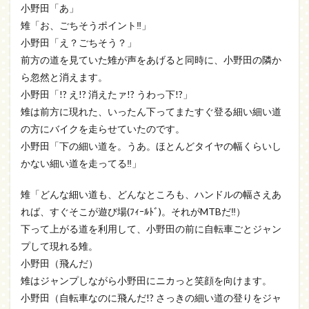
小野田「あ」
雉「お、ごちそうポイント‼」
小野田「え？ごちそう？」
前方の道を見ていた雉が声をあげると同時に、小野田の隣か
ら忽然と消えます。
小野田「!? え!? 消えたァ!? うわっ下!?」
雉は前方に現れた、いったん下ってまたすぐ登る細い細い道
の方にバイクを走らせていたのです。
小野田「下の細い道を。うあ。ほとんどタイヤの幅くらいし
かない細い道を走ってる‼」
雉「どんな細い道も、どんなところも、ハンドルの幅さえあ
れば、すぐそこが遊び場(ﾌｨｰﾙﾄﾞ)。それがMTBだ‼）
下って上がる道を利用して、小野田の前に自転車ごとジャン
プして現れる雉。
小野田（飛んだ）
雉はジャンプしながら小野田にニカっと笑顔を向けます。
小野田（自転車なのに飛んだ!? さっきの細い道の登りをジャ