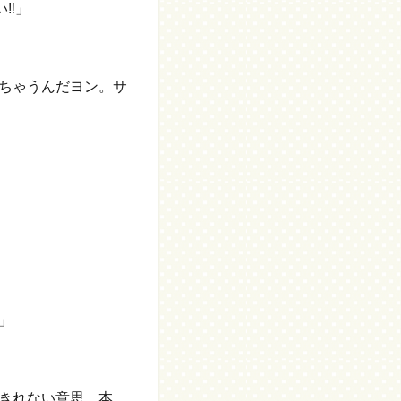
い‼」
ちゃうんだヨン。サ
」
きれない意思、本