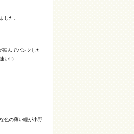
ました。
が転んでパンクした
速い‼）
な色の薄い瞳が小野