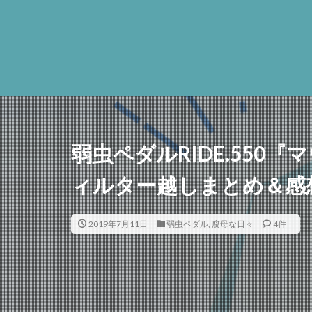
弱虫ペダルRIDE.550
ィルター越しまとめ＆感想
2019年7月11日
弱虫ペダル
,
腐母な日々
4件