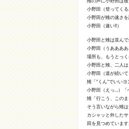
雉の声に小野田は後
小野田（登ってくる……
小野田が雉の速さを
小野田（速い‼）
小野田と雉は並んで
小野田（うああああ
場所も、もうとっく
小野田と雉、二人は
小野田（道が続いて
雉「“くん”でいい
小野田（えっ…）「へ!
雉「行こう、このま
そう言いながら雉は
カシャッと外したサ
田を見つめています