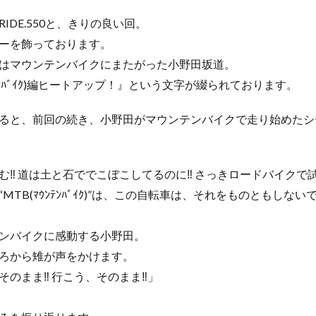
IDE.550と、きりの良い回。
ーを飾っております。
はマウンテンバイクにまたがった小野田坂道。
ﾝﾃﾝﾊﾞｲｸ)編ヒートアップ！』という文字が綴られております。
ると、前回の続き、小野田がマウンテンバイクで走り始めたシ
む‼ 道は土と石ででこぼこしてるのに‼ さっきロードバイクで
MTB(ﾏｳﾝﾃﾝﾊﾞｲｸ)”は、この自転車は、それをものともしない
ンバイクに感動する小野田。
ろから雉が声をかけます。
そのまま‼ 行こう、そのまま‼」