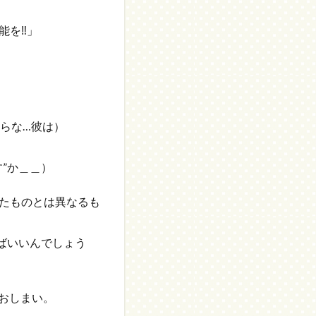
能を‼」
からな…彼は）
”か＿＿）
たものとは異なるも
ばいいんでしょう
はおしまい。