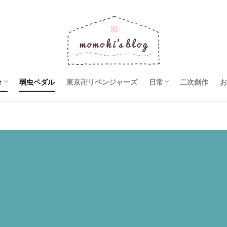
々
弱虫ペダル
東京卍リベンジャーズ
日常
二次創作
お
R×HUNTER
巨人
ョの奇妙な冒険
ワイン