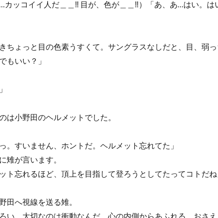
…カッコイイ人だ＿＿‼ 目が、色が＿＿‼）「あ、あ…はい。は
きちょっと目の色素うすくて。サングラスなしだと、目、弱っ
でもいい？」
」
のは小野田のヘルメットでした。
っ。すいません、ホントだ。ヘルメット忘れてた」
に雉が言います。
ット忘れるほど、頂上を目指して登ろうとしてたってコトだね
野田へ視線を送る雉。
ろい。大切なのは衝動なんだ。心の内側からあふれる、おさえ