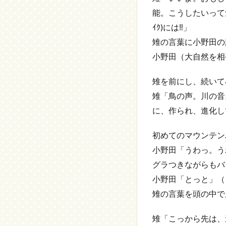
能。こうしたいって気
ｲｸ)には‼」
雉の言葉に小野田の
小野田（大自然を相
雉を前にし、続いて
雉「鳥の声。川の音
に、作られ、進化し
初めてのマウンテン
小野田「うわっ。う
グラつきながらもバ
小野田「とっと」（
雉の言葉を頭の中で
雉「こっから先は、