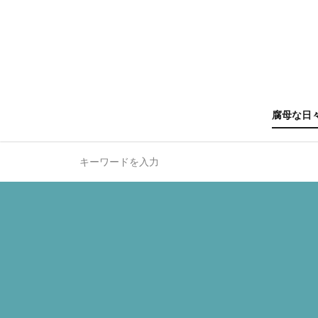
腐母な日
HUNTE
進撃の
ジョジ