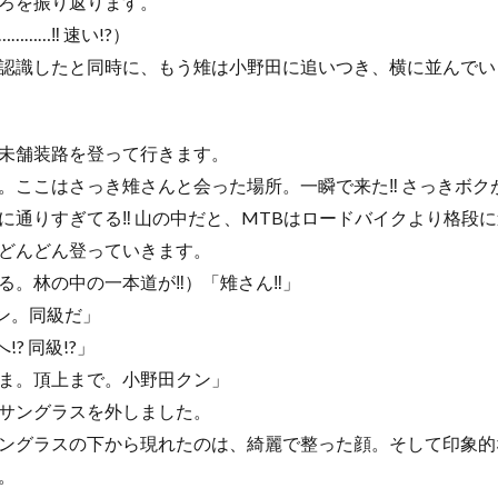
ろを振り返ります。
……‼ 速い!?）
認識したと同時に、もう雉は小野田に追いつき、横に並んでい
未舗装路を登って行きます。
。ここはさっき雉さんと会った場所。一瞬で来た‼ さっきボク
に通りすぎてる‼ 山の中だと、MTBはロードバイクより格段に
どんどん登っていきます。
る。林の中の一本道が‼）「雉さん‼」
ヨン。同級だ」
? 同級!?」
ま。頂上まで。小野田クン」
サングラスを外しました。
ングラスの下から現れたのは、綺麗で整った顔。そして印象的
。