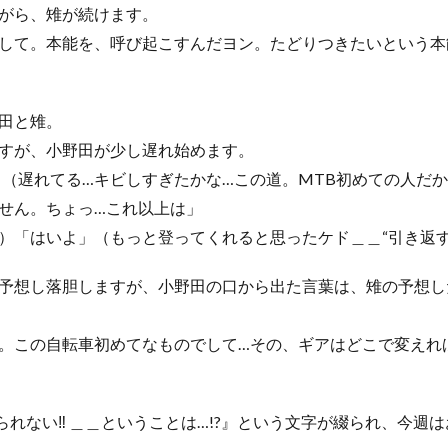
がら、雉が続けます。
して。本能を、呼び起こすんだヨン。たどりつきたいという本
田と雉。
すが、小野田が少し遅れ始めます。
」（遅れてる…キビしすぎたかな…この道。MTB初めての人だ
せん。ちょっ…これ以上は」
）「はいよ」（もっと登ってくれると思ったケド＿＿“引き返す
予想し落胆しますが、小野田の口から出た言葉は、雉の予想し
。この自転車初めてなものでして…その、ギアはどこで変えれ
られない‼ ＿＿ということは…!?』という文字が綴られ、今週