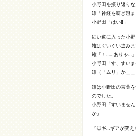
小野田を振り返りな
雉「神経を研ぎ澄ま
小野田「はい‼」
細い道に入った小野
雉はぐいぐい進みま
雉「！……ありゃ…
小野田「す、すいま
雉（「ムリ」か＿＿
雉は小野田の言葉を
のでした。
小野田「すいません
か」
『◎ギ…ギアが変え