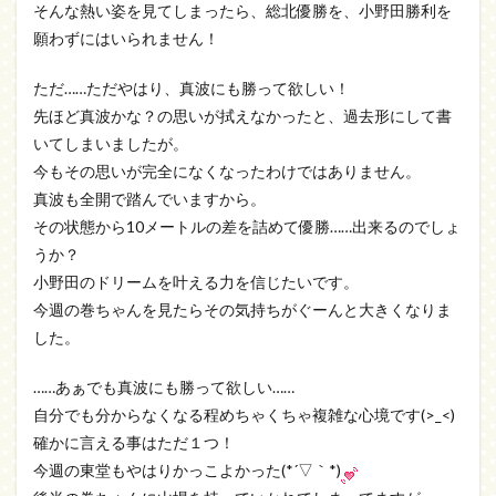
そんな熱い姿を見てしまったら、総北優勝を、小野田勝利を
願わずにはいられません！
ただ……ただやはり、真波にも勝って欲しい！
先ほど真波かな？の思いが拭えなかったと、過去形にして書
いてしまいましたが。
今もその思いが完全になくなったわけではありません。
真波も全開で踏んでいますから。
その状態から10メートルの差を詰めて優勝……出来るのでしょ
うか？
小野田のドリームを叶える力を信じたいです。
今週の巻ちゃんを見たらその気持ちがぐーんと大きくなりま
した。
……あぁでも真波にも勝って欲しい……
自分でも分からなくなる程めちゃくちゃ複雑な心境です(>_<)
確かに言える事はただ１つ！
今週の東堂もやはりかっこよかった(*´▽｀*)