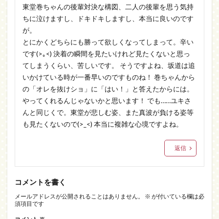
東堂巻ちゃんの後輩対決な構図、二人の後輩を思う気持
ちに泣けますし、ドキドキしますし、本当に良いのです
が。
とにかくどちらにも勝って欲しくなってしまって。辛い
です(>｡<) 決着の瞬間を見たいけれど見たくないと思っ
てしまうくらい、苦しいです。 そうですよね、坂道は追
いかけている時が一番早いのですものね！ 巻ちゃんから
の「オレを抜けショ」に「はい！」と答えたからには。
やってくれるんじゃないかと思います！ でも……ユキさ
んと同じくで。東堂が悲しむ姿、また真波が負ける姿等
も見たくないので(>_<) 本当に複雑な心境ですよね。
返信
コメントを書く
メールアドレスが公開されることはありません。
※
が付いている欄は必
須項目です