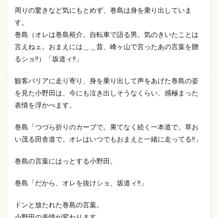
周りの驚きなど気にもとめず、巻島は身を乗り出していま
す。
巻島（オレは巻島裕介。自転車で語る男。気のきいたことは
言えねェ。おまえには＿＿昔、峰ヶ山で言ったあの言葉を贈
るショ‼）「坂道ィ‼」
観客バリアに走り寄り、身を乗り出して声をあげた巻島の姿
を見た小野田は、今にも泣き出しそうなくらい、感極まった
表情を浮かべます。
巻島「つづら折りのカーブで。果てなく続く一本道で。草お
い茂る田舎道で。オレはいつでもおまえと一緒に走ってる‼」
巻島の言葉にはっとする小野田。
巻島「だから、オレを抜けショ、坂道ィ‼」
ドンと放たれた巻島の言葉。
小野田の表情が変わります。