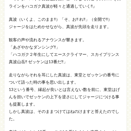
ラインをハコガク真波が軽々と通過していく‼』
真波（いくよ、このまま‼）「そ、お‼ れ‼」（全開で‼）
ジャージをはためかせながら、真波が先頭を走ります。
観客の声や流れるアナウンスが響きます。
「あざやかなダンシング‼」
「ハコガク２年生にしてエースクライマー、スカイプリンス
真波山岳‼ ゼッケンは13番だ‼」
走りながらそれを耳にした真波は、東堂とゼッケンの番号に
ついて語った時の事を思い出します。
13という番号、縁起が良いとは言えない数を前に、東堂はげ
んを担いでゼッケンの上下を逆さにしてジャージにつける事
も提案します。
しかし真波は、そのままつけてはねのけますと答えたのでし
た。