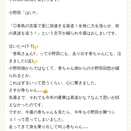
小野田「はい‼」
『◎巻島の言葉で更に加速する坂道！全身に力を漲らせ、前
の真波を追う！』という文字が綴られ今週はおしまいです。
泣いたー(T-T)
「巻島さぁん‼」って小野田にも、走り出す巻ちゃんにも、泣
きました(ﾉД`)
小野田側からではなくて、巻ちゃん側からの小野田回想が綴
られるとか。
これはずるいって思うくらい、心に響きました。
さすが巻ちゃん……
先週まで、それでも今年の優勝は真波かな？なんて思いが拭
えなかったのです。
ですが、今週の巻ちゃんを見たら、今年も小野田が勝つシ
ョ！って思ってしまいました。
走ってきて身を乗り出して叫ぶ巻ちゃん……