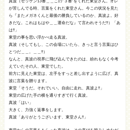
真波（ゼッケン13番＿＿この“３番”をくれた東堂さん。オレ
が苦しんでる時、言葉をくれた東堂さん。今この状況を見た
ら『またメガネくんと最後の勝負しているのか、真波よ。好
きだな。これはもはや＿＿運命だな』て言われそうだ‼）「あ
は‼」
東堂の事を思い浮かべ走る真波。
真波（そしてもし、この会場にいたら、きっと言う言葉はひ
とつだ＿＿。＿＿‼）
なんと、真波の視界に飛び込んできたのは、紛れもなく今考
えていたその人、東堂でした。
前方に見えた東堂は、左手をすっと差し出すように広げ、真
波に言葉を贈ります。
東堂「そうだ。それでいい。自由に走れ、真波よ‼」
東堂の広げた手の横を通りすぎて行く真波。
真波「はい」
大きく、力強く返事をします。
真波「ありがとうございます、東堂さん‼」
東堂からの言葉をもらった真波は、その喜びを噛みしめなが