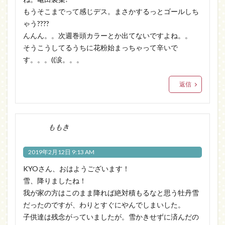
もうそこまでって感じデス。まさかするっとゴールしち
ゃう????
んんん。。次週巻頭カラーとか出てないですよね。。
そうこうしてるうちに花粉始まっちゃって辛いで
す。。。((涙。。。
返信
ももき
2019年2月12日 9:13 AM
KYOさん、おはようございます！
雪、降りましたね！
我が家の方はこのまま降れば絶対積もるなと思う牡丹雪
だったのですが、わりとすぐにやんでしまいした。
子供達は残念がっていましたが。雪かきせずに済んだの