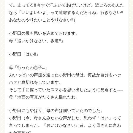
て。走ってる‼ 今すぐ汗ふいてあげたいけど、近ごろのあんた
なら「いいよいいよ」って遠慮するんだろうね。行きなさい‼
あなたのやりたいことやりなさい‼）
小野田の母も思いを込めて叫びます。
母「追いかけなさい、坂道‼」
小野田「はい‼」
母「行ったわ息子…」
力いっぱいの声援を送った小野田の母は、何故か自分もハァ
ハァと息切れをしています。
そして手に握っていたスマホを思い出したように見返すと……
母「地面の写真がたくさん撮れたわ」
小野田にもやはり、母の声は届いていたのでした。
小野田（今、母さんみたいな声がした。思わず「はい」って
言ってしまった。『おいけかなさい』昔、よく母さんに言わ
れた言葉だ）