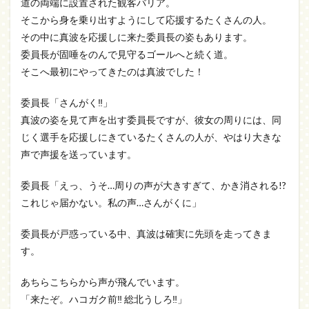
道の両端に設置された観客バリア。
そこから身を乗り出すようにして応援するたくさんの人。
その中に真波を応援しに来た委員長の姿もあります。
委員長が固唾をのんで見守るゴールへと続く道。
そこへ最初にやってきたのは真波でした！
委員長「さんがく‼」
真波の姿を見て声を出す委員長ですが、彼女の周りには、同
じく選手を応援しにきているたくさんの人が、やはり大きな
声で声援を送っています。
委員長「えっ、うそ…周りの声が大きすぎて、かき消される!?
これじゃ届かない。私の声…さんがくに」
委員長が戸惑っている中、真波は確実に先頭を走ってきま
す。
あちらこちらから声が飛んでいます。
「来たぞ。ハコガク前‼ 総北うしろ‼」