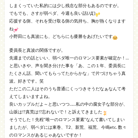
しまくっていた私的には少し残念な部分もあるのですが。
でもでも、さすが弱ペダ、今週も良い話(ﾉД`)
応援する側、それを受け取る側の気持ち、胸が熱くなります
ね
小野田にも真波にも、どちらにも優勝をあげたいです
委員長と真波の関係ですが。
先週までの話といい、弱ペダ唯一のロマンス要素が確定か！…
と思いきや、声を聞き分けた事を「あ、この１年、委員長に
たくさん話、聞いてもらってたからかな」で片づけちゃう真
波。好きです。笑
ただこの二人はそのうち普通にくっつきそうだなぁなんて考
えてしまいますよね。
良いカップルだよ～と思いつつ……私の中の腐女子な部分が、
山坂は!?真荒は!?忘れないで！と訴えてきました
そうでした！先程“唯一のロマンス要素”なんて書いてしまい
ましたが、弱ペダには東巻、T2、新荒、福荒、今鳴etc. 数々
のロマンスがあるじゃあないですか！