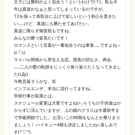
王子には勝利がよく似合う！というわけで(？)、私も今
年は真波かなぁと思ってしまっているのですが。
T2を揃って表彰台に上げて欲しいという初心を貫きた
い……けど、真波にも勝たせてあげたい。
真波に限らず御堂筋もですね。
みんなの勝つ姿見たいです！
ロマンスという言葉が一番似合うのは東巻……ですよね～
(≧▽≦)
ライバル関係から芽生える恋。渡英の切なさ。再会。
……二人の愛の軌跡をじっくり振り返りたくなってきまし
た(≧Д≦)
今晩見返そうかな。笑
インフルエンザ、本当に流行ってますね。
学校行事が延期とは。
スケジュール変更は大変ですよね(>_<) うちの子供達はか
からずに済んでいますが、上の娘のクラスは今週前半ま
で学級閉鎖でした。 お互いこの時期をなんとか乗りきり
ましょう！ ハイキュー4期も決定しましたね♪ 楽しみで
す(*'▽'*)