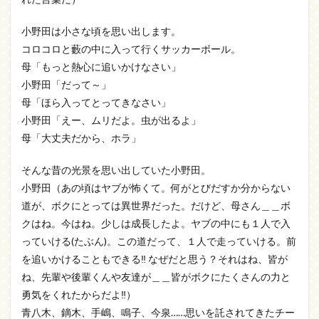
小野田は小さな頃を思い出します。
コロコロと藪の中に入って行くサッカーボール。
母「もっと熱心に追いかけなさい」
小野田「だって～」
母「ほら入ってとってきなさい」
小野田「えー、ムリだよ。虫が出るよ」
母「大丈夫だから、ホラ」
そんな昔の光景を思い出していた小野田。
小野田（あの頃はヤブが怖くて。何がとびだすか分からない
道が、ボクにとっては異世界だった。だけど、母さん＿＿ボ
クはね。今はね。少しは成長したよ。ヤブの中にも１人で入
っていける(たぶん)。この道だって、１人で走っていける。前
を追いかけることもできる‼ なぜだと思う？それはね、皆が
ね、先輩や後輩くんや友達が＿＿皆がボクにたくさんの力と
勇気をくれたからだよ‼）
青八木、鏑木、手嶋、鳴子、今泉……思いを託されてきたチー