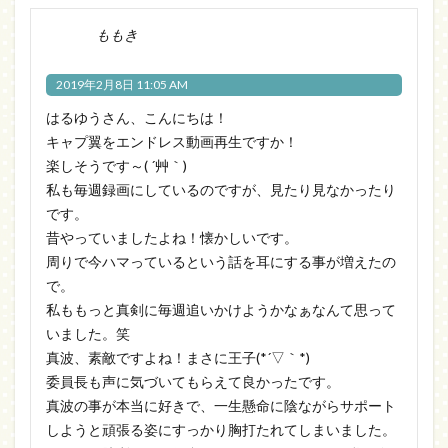
ももき
2019年2月8日 11:05 AM
はるゆうさん、こんにちは！
キャプ翼をエンドレス動画再生ですか！
楽しそうです～( ´艸｀)
私も毎週録画にしているのですが、見たり見なかったり
です。
昔やっていましたよね！懐かしいです。
周りで今ハマっているという話を耳にする事が増えたの
で。
私ももっと真剣に毎週追いかけようかなぁなんて思って
いました。笑
真波、素敵ですよね！まさに王子(*´▽｀*)
委員長も声に気づいてもらえて良かったです。
真波の事が本当に好きで、一生懸命に陰ながらサポート
しようと頑張る姿にすっかり胸打たれてしまいました。