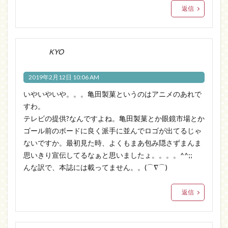
返信
KYO
2019年2月12日 10:06 AM
いやいやいや。。。亀田製菓というのはアニメのあれで
すわ。
テレビの提供?なんですよね。亀田製菓とか眼鏡市場とか
ゴール前のボードに良く派手に並んでロゴが出てるじゃ
ないですか。最初見た時、よくもまあ包み隠さずまんま
思いきり宣伝してるなぁと思いましたょ。。。。^^;;
んな訳で、本誌には載ってません。。(⌒∇⌒)
返信