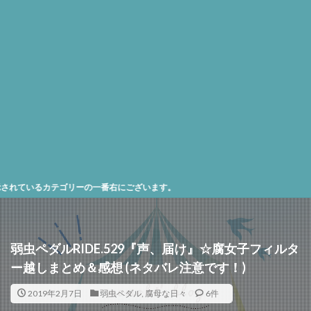
ゴリーの一番右にございます。
弱虫ペダルRIDE.529『声、届け』☆腐女子フィルタ
ー越しまとめ＆感想 (ネタバレ注意です！)
2019年2月7日
弱虫ペダル
,
腐母な日々
6件