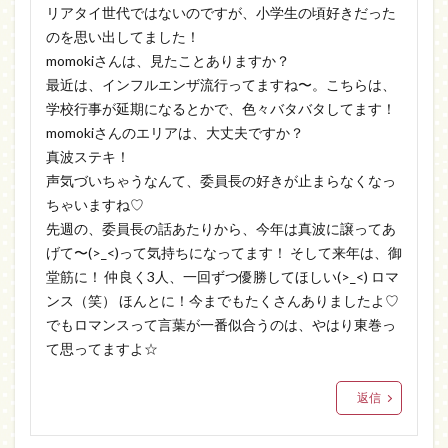
リアタイ世代ではないのですが、小学生の頃好きだった
のを思い出してました！
momokiさんは、見たことありますか？
最近は、インフルエンザ流行ってますね〜。こちらは、
学校行事が延期になるとかで、色々バタバタしてます！
momokiさんのエリアは、大丈夫ですか？
真波ステキ！
声気づいちゃうなんて、委員長の好きが止まらなくなっ
ちゃいますね♡
先週の、委員長の話あたりから、今年は真波に譲ってあ
げて〜(>_<)って気持ちになってます！ そして来年は、御
堂筋に！ 仲良く3人、一回ずつ優勝してほしい(>_<) ロマ
ンス（笑） ほんとに！今までもたくさんありましたよ♡
でもロマンスって言葉が一番似合うのは、やはり東巻っ
て思ってますよ☆
返信