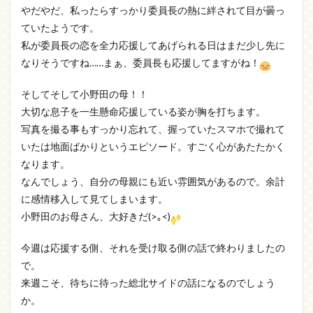
やだやだ、私ったらすっかり委員長の熱に絆されて目が曇っ
ていたようです。
私が委員長の恋を全力応援してあげられる日はまだ少し先に
なりそうですね……まぁ、委員長も応援してますがね！
そしてそして小野田の母！！
大切な息子を一生懸命応援している姿が胸を打ちます。
写真を撮る事もすっかり忘れて、握っていたスマホで撮れて
いたは地面ばかりというエピソード。すごく心があたたかく
なります。
なんでしょう、自分の母親にも近い雰囲気があるので。余計
に感情移入して見てしまいます。
小野田のお母さん、大好きだ(>｡<)
今週は応援する側、それを受け取る側の話で終わりましたの
で。
来週こそ、待ちに待った総北サイドの話になるのでしょう
か。