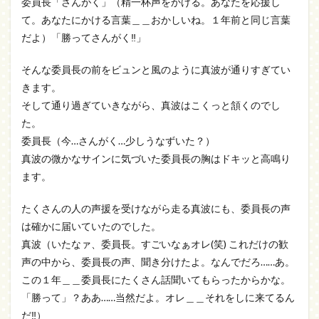
委員長「さんがく」（精一杯声をかける。あなたを応援し
て。あなたにかける言葉＿＿おかしいね。１年前と同じ言葉
だよ）「勝ってさんがく‼」
そんな委員長の前をビュンと風のように真波が通りすぎてい
きます。
そして通り過ぎていきながら、真波はこくっと頷くのでし
た。
委員長（今…さんがく…少しうなずいた？）
真波の微かなサインに気づいた委員長の胸はドキッと高鳴り
ます。
たくさんの人の声援を受けながら走る真波にも、委員長の声
は確かに届いていたのでした。
真波（いたなァ、委員長。すごいなぁオレ(笑) これだけの歓
声の中から、委員長の声、聞き分けたよ。なんでだろ……あ。
この１年＿＿委員長にたくさん話聞いてもらったからかな。
「勝って」？ああ……当然だよ。オレ＿＿それをしに来てるん
だ‼）