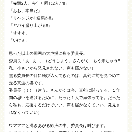
「先頭2人。去年と同じ2人だ‼」
「おお、本当だ」
「リベンジか‼ 連覇か‼」
「ヤバイ盛り上がる‼」
「オオオ」
「いけぇ」
思った以上の周囲の大声援に焦る委員長。
委員長「あ…あ…」（どうしよう。さんがく、もう来ちゃう‼
私、小さいから発見されない。声も届かない）
焦る委員長の目に飛び込んできたのは、真剣に前を見つめて
走る真波の姿です。
委員長（！）（違う。さんがくは今、真剣に闘ってる。１年
間の思いを遂げるために。たった１人で頑張ってる。だった
ら私も、応援するだけでいい。声も届かなくていい。発見さ
れなくっていい）
ワアアアと沸きあがる歓声の中、委員長は叫びます。