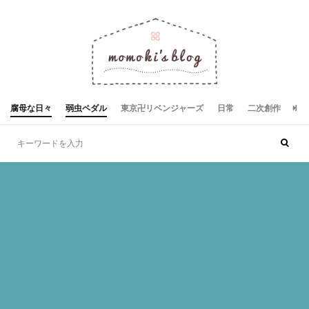
腐母な日々
弱虫ペダル
東京卍リベンジャーズ
日常
二次創作
お