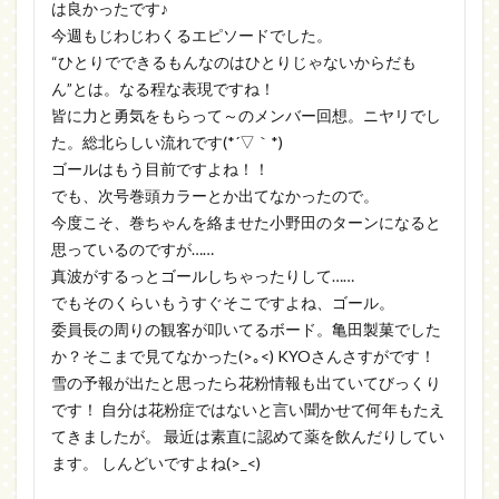
は良かったです♪
今週もじわじわくるエピソードでした。
“ひとりでできるもんなのはひとりじゃないからだも
ん”とは。なる程な表現ですね！
皆に力と勇気をもらって～のメンバー回想。ニヤリでし
た。総北らしい流れです(*´▽｀*)
ゴールはもう目前ですよね！！
でも、次号巻頭カラーとか出てなかったので。
今度こそ、巻ちゃんを絡ませた小野田のターンになると
思っているのですが……
真波がするっとゴールしちゃったりして……
でもそのくらいもうすぐそこですよね、ゴール。
委員長の周りの観客が叩いてるボード。亀田製菓でした
か？そこまで見てなかった(>｡<) KYOさんさすがです！
雪の予報が出たと思ったら花粉情報も出ていてびっくり
です！ 自分は花粉症ではないと言い聞かせて何年もたえ
てきましたが。 最近は素直に認めて薬を飲んだりしてい
ます。 しんどいですよね(>_<)