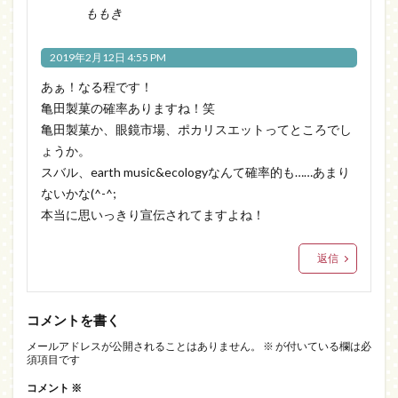
ももき
2019年2月12日 4:55 PM
あぁ！なる程です！
亀田製菓の確率ありますね！笑
亀田製菓か、眼鏡市場、ポカリスエットってところでし
ょうか。
スバル、earth music&ecologyなんて確率的も……あまり
ないかな(^-^;
本当に思いっきり宣伝されてますよね！
返信
コメントを書く
メールアドレスが公開されることはありません。
※
が付いている欄は必
須項目です
コメント
※