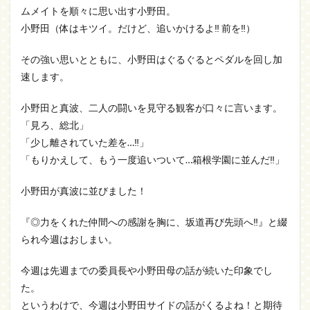
ムメイトを順々に思い出す小野田。
小野田（体はキツイ。だけど、追いかけるよ‼ 前を‼）
その強い思いとともに、小野田はぐるぐるとペダルを回し加
速します。
小野田と真波、二人の闘いを見守る観客が口々に言います。
「見ろ、総北」
「少し離されていた差を…‼」
「もりかえして、もう一度追いついて…箱根学園に並んだ‼」
小野田が真波に並びました！
『◎力をくれた仲間への感謝を胸に、坂道再び先頭へ‼』と綴
られ今週はおしまい。
今週は先週までの委員長や小野田母の話が続いた印象でし
た。
というわけで、今週は小野田サイドの話がくるよね！と期待