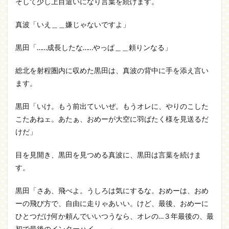
そして少し上目遣いになり言葉を続けます。
真波「いえ＿＿嫌じゃないですよ」
黒田「……成長したな……やっぱ＿＿頼りンなる」
総北を射程圏内に収めた黒田は、真波の背中に手を添え言い
ます。
黒田「いけ。もう前出ていいぜ。もうオレに、やりのこした
こたあねェ。あたぁ、おめーが大空に羽ばたく様を見送るだ
けだ」
目を見開き、黒田を見つめる真波に、黒田は言葉を続けま
す。
黒田「さあ、飛べよ。うしろは気にするな。おめーは、おめ
ーの飛び方で、自由に走りゃあいい。けど、最後、おめーに
ひとつだけ何か頼んでいいつうなら、オレの…３年最後の、最
初で最後のインターハイ＿＿」