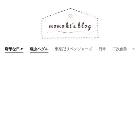
腐母な日々
弱虫ペダル
東京卍リベンジャーズ
日常
二次創作
お