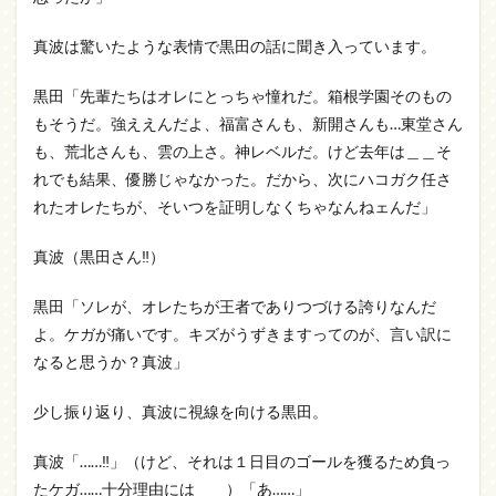
真波は驚いたような表情で黒田の話に聞き入っています。
黒田「先輩たちはオレにとっちゃ憧れだ。箱根学園そのもの
もそうだ。強ええんだよ、福富さんも、新開さんも…東堂さん
も、荒北さんも、雲の上さ。神レベルだ。けど去年は＿＿そ
れでも結果、優勝じゃなかった。だから、次にハコガク任さ
れたオレたちが、そいつを証明しなくちゃなんねェんだ」
真波（黒田さん‼）
黒田「ソレが、オレたちが王者でありつづける誇りなんだ
よ。ケガが痛いです。キズがうずきますってのが、言い訳に
なると思うか？真波」
少し振り返り、真波に視線を向ける黒田。
真波「……‼」（けど、それは１日目のゴールを獲るため負っ
たケガ……十分理由には＿＿）「あ……」