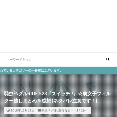
リーの一番右にございます。
弱虫ペダルRIDE.523『スイッチ‼』☆腐女子フィル
ター越しまとめ＆感想 (ネタバレ注意です！)
2018年12月13日
弱虫ペダル
,
腐母な日々
2件