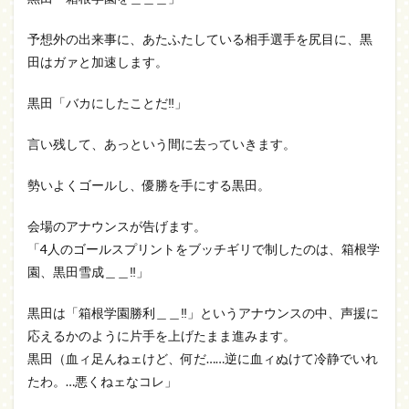
予想外の出来事に、あたふたしている相手選手を尻目に、黒
田はガァと加速します。
黒田「バカにしたことだ‼」
言い残して、あっという間に去っていきます。
勢いよくゴールし、優勝を手にする黒田。
会場のアナウンスが告げます。
「4人のゴールスプリントをブッチギリで制したのは、箱根学
園、黒田雪成＿＿‼」
黒田は「箱根学園勝利＿＿‼」というアナウンスの中、声援に
応えるかのように片手を上げたまま進みます。
黒田（血ィ足んねェけど、何だ……逆に血ィぬけて冷静でいれ
たわ。…悪くねェなコレ」