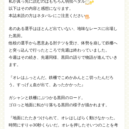
私が真っ先に読むのはもちろん弱虫ペダル
以下はその内容と感想になります。
本誌未読の方はネタバレにご注意ください
名のある選手はほとんど出ていない、地味なレースに出場し
た黒田。
他校の選手から悪意ある肘テツを受け、体勢を崩して鉄柵へ
と突っ込んで行ったところで先週は終わっていました。
今週はその続き、先週同様、黒田の語りで物語が進んでいき
ます。
『オレはふっとんだ。鉄柵でこめかみんとこ切ったんだろ
う。すっげぇ血が出て、あったかかった』
ガシャンと鉄柵にぶつかる黒田のロード。
ゴロっと地面に転がり落ちる黒田の様子が描かれます。
『地面にたたきつけられて、オレはしばらく動けなかった。
時間にすりゃ30秒くらいだ。オレを押したそいつのことを考