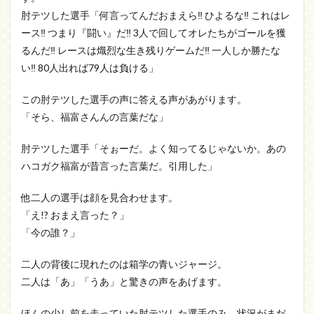
肘テツした選手「何言ってんだおまえら‼ ひよるな‼ これはレ
ース‼ つまり『闘い』だ‼ 3人で回してオレたちがゴールを獲
るんだ‼ レースは熾烈な生き残りゲームだ‼ 一人しか勝たな
い‼ 80人出れば79人は負ける」
この肘テツした選手の声に答える声があがります。
「そら、福富さんんの言葉だな」
肘テツした選手「そぉーだ。よく知ってるじゃないか。あの
ハコガク福富が昔言った言葉だ。引用した」
他二人の選手は顔を見合わせます。
「え!? おまえ言った？」
「今の誰？」
二人の背後に現れたのは箱学の青いジャージ。
二人は「あ」「うあ」と驚きの声をあげます。
ほんの少し前を走っていた肘テツした選手のみ、状況がまだ