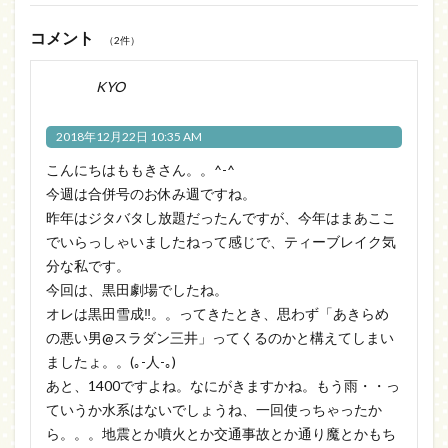
コメント
（2件）
KYO
2018年12月22日 10:35 AM
こんにちはももきさん。。^-^
今週は合併号のお休み週ですね。
昨年はジタバタし放題だったんですが、今年はまあここ
でいらっしゃいましたねって感じで、ティーブレイク気
分な私です。
今回は、黒田劇場でしたね。
オレは黒田雪成‼。。ってきたとき、思わず「あきらめ
の悪い男@スラダン三井」ってくるのかと構えてしまい
ましたょ。。(｡-人-｡)
あと、1400ですよね。なにがきますかね。もう雨・・っ
ていうか水系はないでしょうね、一回使っちゃったか
ら。。。地震とか噴火とか交通事故とか通り魔とかもち