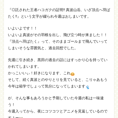
『◎託された王者ハコガクの証明‼ 真波山岳、いざ頂点へ羽ば
たく‼』という文字が綴られ今週はおしまいです。
いよいよです！！
いよいよ真波がその羽根を出し、飛び立つ時が来ました！！
『頂点へ羽ばたく』って、そのままゴールまで飛んでいって
しまいそうな雰囲気と、過去回想でした。
先週に引き続き、黒田の過去の話にはすっかり心を持ってい
かれてしまいます。
かっこいいぃ！好きになります、これ
そして、続く真波とのやりとりを見ていると、こりゃあもう
今年は箱学でしょって気分になってしまいます
が、そんな事もあろうかと予期していた今週の私は一味違
う！
今週入ってから、夜にコツコツとアニメを見返しているので
すよー