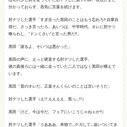
分かっておらず、呑気に言葉を続けます。
肘テツした選手「すぎ去った黒田のことはもう忘れろ‼ 自業自
得だ。さっき言ったろ。あいつは、中学時代、オレに肘テツ
喰らわし、“ドンくさい”と言った男だ‼」
黒田「謝るよ、そいつは悪かった」
黒田の声に、えっと硬直する肘テツした選手。
彼の真後ろには一緒に走っていた二人ではなく黒田が構えて
います。
黒田「昔のオレだ。正直そんくらいのことは言いそうだ」
肘テツした選手（え!? ええええ、黒っ…!?）
黒田「けど、今は今だ。フェアにいこうじゃねェか‼）
肘テツした選手「うあああ、単独で…ケガして…追いついてき