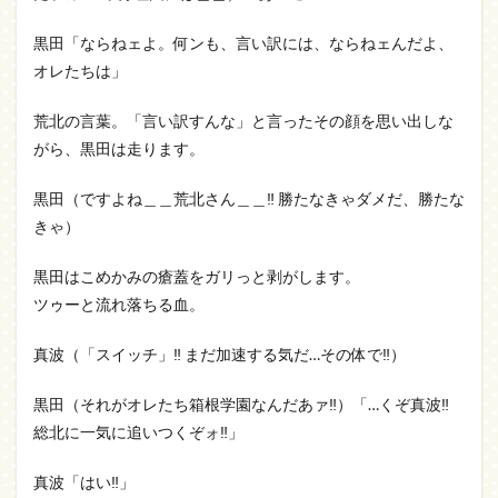
黒田「ならねェよ。何ンも、言い訳には、ならねェんだよ、
オレたちは」
荒北の言葉。「言い訳すんな」と言ったその顔を思い出しな
がら、黒田は走ります。
黒田（ですよね＿＿荒北さん＿＿‼ 勝たなきゃダメだ、勝たな
きゃ）
黒田はこめかみの瘡蓋をガリっと剥がします。
ツゥーと流れ落ちる血。
真波（「スイッチ」‼ まだ加速する気だ…その体で‼）
黒田（それがオレたち箱根学園なんだあァ‼）「…くぞ真波‼
総北に一気に追いつくぞォ‼」
真波「はい‼」