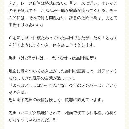
えた。レース自体は格式はない。草レースに近い。オレがこ
のまま倒れても、たぶん塔一郎か篠崎が獲ってくれる。チー
ム的には、それで何も問題ない。故意の危険行為は、あとで
申告すりゃあいい』
血を流し路上に横たわっていた黒田でしたが、だん！と地面
を叩くように手をつき、体を起こそうとします。
黒田（けど‼ オレは＿＿悪ィなオレは黒田雪成‼）
地面に膝をついて起き上がった黒田の脳裏には、肘テツをく
らわしてきた選手の言葉が過ります。
『よっぽどしょぼかったんだな、今年のメンバーは』という
その言葉。
思い返す黒田の表情は険しく、闘志に燃えています。
黒田（ハコガク馬鹿にされて、地面で寝てられる程、心穏や
かなヤツじゃねェんだよ‼）