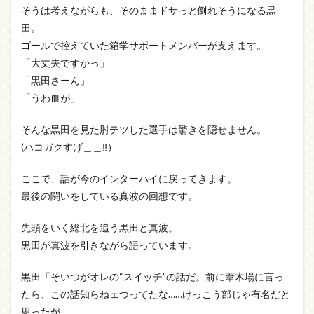
そうは考えながらも、そのままドサっと倒れそうになる黒
田。
ゴールで控えていた箱学サポートメンバーが支えます。
「大丈夫ですかっ」
「黒田さーん」
「うわ血が」
そんな黒田を見た肘テツした選手は驚きを隠せません。
(ハコガクすげ＿＿‼）
ここで、話が今のインターハイに戻ってきます。
最後の闘いをしている真波の回想です。
先頭をいく総北を追う黒田と真波。
黒田が真波を引きながら語っています。
黒田「そいつがオレの“スイッチ”の話だ。前に葦木場に言っ
たら、この話知らねェつってたな……けっこう部じゃ有名だと
思ったが」