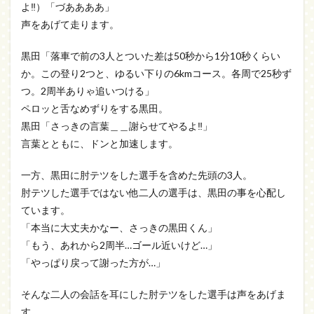
よ‼）「づああああ」
声をあげて走ります。
黒田「落車で前の3人とついた差は50秒から1分10秒くらい
か。この登り2つと、ゆるい下りの6kmコース。各周で25秒ず
つ。2周半ありゃ追いつける」
ペロッと舌なめずりをする黒田。
黒田「さっきの言葉＿＿謝らせてやるよ‼」
言葉とともに、ドンと加速します。
一方、黒田に肘テツをした選手を含めた先頭の3人。
肘テツした選手ではない他二人の選手は、黒田の事を心配し
ています。
「本当に大丈夫かなー、さっきの黒田くん」
「もう、あれから2周半…ゴール近いけど…」
「やっぱり戻って謝った方が…」
そんな二人の会話を耳にした肘テツをした選手は声をあげま
す。