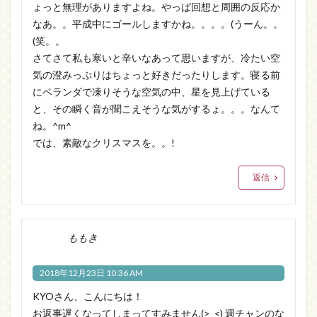
ょっと無理がありますよね。やっぱ回想と周囲の反応か
なあ。。平成中にゴールしますかね。。。。(うーん。。
(笑。。
さてさて私も寒いと辛いなあって思いますが、冷たい空
気の澄みっぷりはちょっと好きだったりします。寝る前
にベランダで凍りそうな空気の中、星を見上げている
と、その瞬く音が聞こえそうな気がするょ。。。なんて
ね。^m^
では、素敵なクリスマスを。。!
返信
ももき
2018年12月23日 10:36 AM
KYOさん、こんにちは！
お返事遅くなってしまってすみません(>_<) 週チャンのな