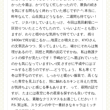
かった今週は、かつてなく忙しかったので、勝負の続き
を気にする間もなく終わっていた感じです(^-^; 本当に、
昨年なんて、山岳賞はどうなるか、二週間も待てない！
って、ジタバタしていましたっけ。 今回は黒田劇場に一
区切りついたところでしたので。 いらいよだ～とも思い
ますが、わりと穏やかな気持ちで待てています。 残り
1400mで何が起こるか……地震とか噴火とか、KYOさん
の文章読みつつ、笑ってしまいした。 確かにそれらは無
理があるので、回想と周囲の反応ですかね。 私は救護テ
ントの様子が見たいです！ 手嶋がどこへ運ばれていった
のかも気になっています(>｡<)笑 さすがに平成中にはゴ
ールすると思うのですが……どうでしょう。 私も寒くて
冬は苦手なのですが。 しっかりと暖かい服装で、高くな
った青空を見上げると、頬に触れるカキンと冷えた空気
が気持ちよいと感じる事もあります。 って、昼間の話で
すが。 たまには夜空に冬の星座を探すのも良いですね。
KYOさんも、素敵なクリスマスをお過ごしください！！
P.S. 実は私、スラダンの中で一番好きなキャラはミッチ