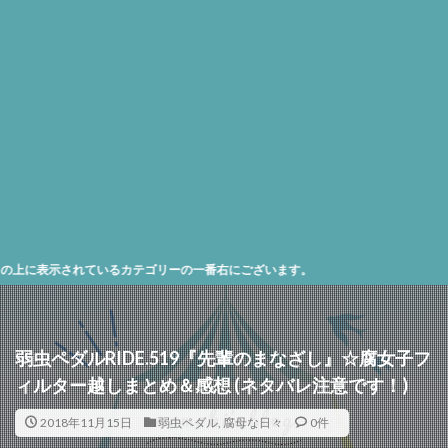
されているカテゴリーの一番右にございます。
弱虫ペダルRIDE.519『先輩のまなざし』☆腐女子フ
ィルター越しまとめ＆感想 (ネタバレ注意です！)
2018年11月15日
弱虫ペダル
,
腐母な日々
0件