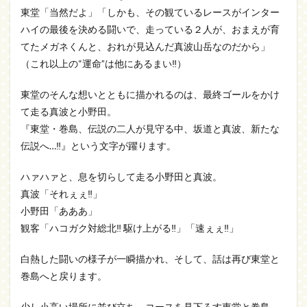
東堂「当然だよ」「しかも、その観ているレースがインター
ハイの最後を決める闘いで、走っている２人が、おまえが育
てたメガネくんと、おれが見込んだ真波山岳なのだから」
（これ以上の“運命”は他にあるまい‼）
東堂のそんな想いとともに描かれるのは、最終ゴールをかけ
て走る真波と小野田。
『東堂・巻島、伝説の二人が見守る中、坂道と真波、新たな
伝説へ…‼』という文字が躍ります。
ハァハァと、息を切らして走る小野田と真波。
真波「それぇぇ‼」
小野田「あああ」
観客「ハコガク対総北‼ 駆け上がる‼」「速ぇぇ‼」
白熱した闘いの様子が一瞬描かれ、そして、話は再び東堂と
巻島へと戻ります。
少し小高い場所に並び立ち、コースを見下ろす東堂と巻島。