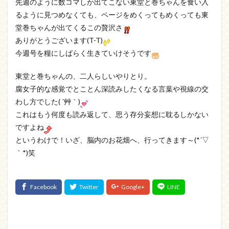
先週のように数コマしか出てこない東堂と巻ちゃんを食い入
るように見つめなくても、ページをめくってもめくっても東
堂巻ちゃんが出てくるこの贅沢さ
ありがとうございます(T-T)
今週号を糧にしばらく生きていけそうです
東堂と巻ちゃんの、二人らしいやりとり。
腐女子的な感覚でとことん深読みしたくなる言葉や視線の交
わし方でした( ´艸｀)
これはもう何度も読み返して、思う存分妄想に耽るしかない
ですよね
というわけで！いざ、脳内のお花畑へ、行ってきます～(*´▽
｀*)笑