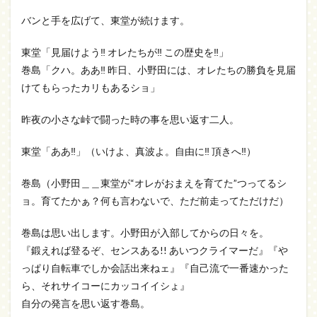
バンと手を広げて、東堂が続けます。
東堂「見届けよう‼ オレたちが‼ この歴史を‼」
巻島「クハ。ああ‼ 昨日、小野田には、オレたちの勝負を見届
けてもらったカリもあるショ」
昨夜の小さな峠で闘った時の事を思い返す二人。
東堂「ああ‼」（いけよ、真波よ。自由に‼ 頂きへ‼）
巻島（小野田＿＿東堂が“オレがおまえを育てた”つってるシ
ョ。育てたかぁ？何も言わないで、ただ前走ってただけだ）
巻島は思い出します。小野田が入部してからの日々を。
『鍛えれば登るぞ、センスある!! あいつクライマーだ』『や
っぱり自転車でしか会話出来ねェ』『自己流で一番速かった
ら、それサイコーにカッコイイシょ』
自分の発言を思い返す巻島。