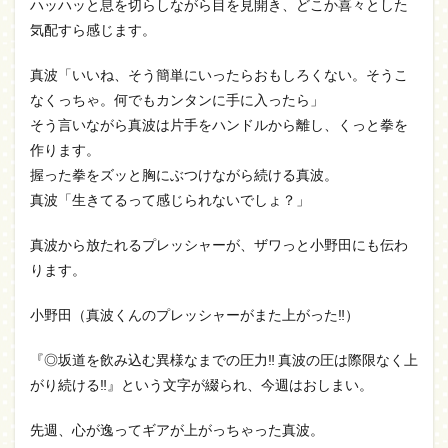
ハッハッと息を切らしながら目を見開き、どこか喜々とした
気配すら感じます。
真波「いいね、そう簡単にいったらおもしろくない。そうこ
なくっちゃ。何でもカンタンに手に入ったら」
そう言いながら真波は片手をハンドルから離し、くっと拳を
作ります。
握った拳をズッと胸にぶつけながら続ける真波。
真波「生きてるって感じられないでしょ？」
真波から放たれるプレッシャーが、ザワっと小野田にも伝わ
ります。
小野田（真波くんのプレッシャーがまた上がった‼）
『◎坂道を飲み込む異様なまでの圧力‼ 真波の圧は際限なく上
がり続ける‼』という文字が綴られ、今週はおしまい。
先週、心が逸ってギアが上がっちゃった真波。