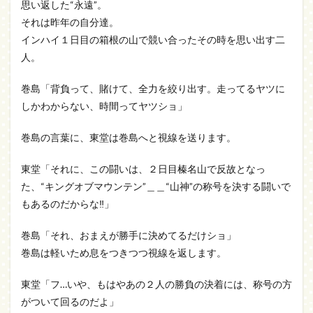
思い返した“永遠”。
それは昨年の自分達。
インハイ１日目の箱根の山で競い合ったその時を思い出す二
人。
巻島「背負って、賭けて、全力を絞り出す。走ってるヤツに
しかわからない、時間ってヤツショ」
巻島の言葉に、東堂は巻島へと視線を送ります。
東堂「それに、この闘いは、２日目榛名山で反故となっ
た、“キングオブマウンテン”＿＿“山神”の称号を決する闘いで
もあるのだからな‼」
巻島「それ、おまえが勝手に決めてるだけショ」
巻島は軽いため息をつきつつ視線を返します。
東堂「フ…いや、もはやあの２人の勝負の決着には、称号の方
がついて回るのだよ」