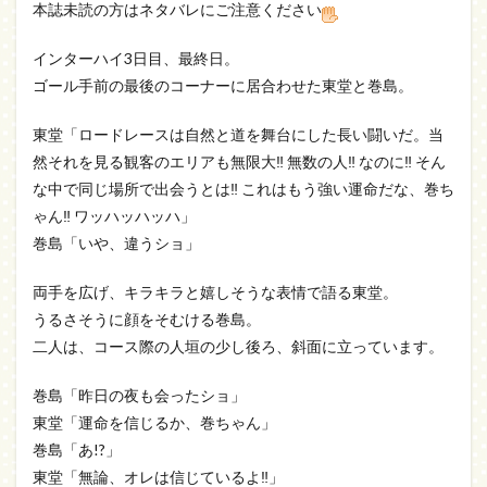
本誌未読の方はネタバレにご注意ください
インターハイ3日目、最終日。
ゴール手前の最後のコーナーに居合わせた東堂と巻島。
東堂「ロードレースは自然と道を舞台にした長い闘いだ。当
然それを見る観客のエリアも無限大‼ 無数の人‼ なのに‼ そん
な中で同じ場所で出会うとは‼ これはもう強い運命だな、巻ち
ゃん‼ ワッハッハッハ」
巻島「いや、違うショ」
両手を広げ、キラキラと嬉しそうな表情で語る東堂。
うるさそうに顔をそむける巻島。
二人は、コース際の人垣の少し後ろ、斜面に立っています。
巻島「昨日の夜も会ったショ」
東堂「運命を信じるか、巻ちゃん」
巻島「あ!?」
東堂「無論、オレは信じているよ‼」