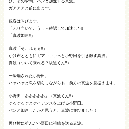
び、その瞬間、バンと加速する真波。
ガアアアと前に出ます。
観客は叫びます。
「ふり向いて、うしろ確認して加速した‼」
「真波加速‼」
真波「そ、れぇぇ‼」
かけ声とともにガアァァァっと小野田を引き離す真波。
真波（ついて来れる？坂道くん‼）
一瞬離された小野田。
ハァハァと息を切らしながらも、前方の真波を見据えます。
小野田「あああああ」（真波くん‼）
ぐるぐるぐとケイデンスを上げる小野田。
バンと加速したかと思うと、真波に並びました！
再び横に並んだ小野田に視線を送る真波。