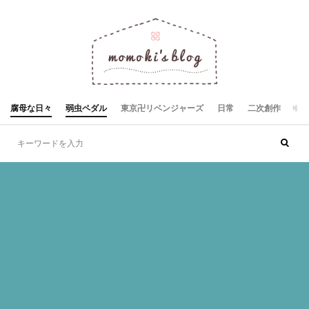
腐母な日々
弱虫ペダル
東京卍リベンジャーズ
日常
二次創作
お