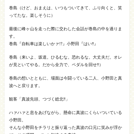
巻島（けど、おまえは、いつもついてきて、ふり向くと、笑
ってたな。楽しそうに）
最後に峰ヶ山を走った際に交わした会話が巻島の中を過りま
す。
巻島『自転車は楽しいかァ!?』小野田『はい‼』
巻島（来いよ、坂道。ひるむな。恐れるな。大丈夫だ。オレ
が見といてやる。だから全力で、ペダルを回せ‼）
巻島の想いとともに、場面は今闘っている二人、小野田と真
波へと戻ります。
観客「真波先頭、つづく総北‼」
ハァハァと息をあげながら、懸命に真波にくらいついている
小野田。
そんな小野田をチラリと振り返った真波の口元に笑みが浮か