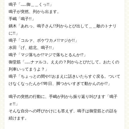
鳴子「……御＿＿くっ!!」
鳴子が突然、列から出ます。
手嶋「鳴子!!」
鏑木「あれっ、鳴子さん!?列からとび出して＿＿敵のトナリ
に!!」
鳴子「コルァ、ボケワカメ!!マジか!!」
水田「げ、総北、鳴子!!」
鳴子「マジ落ちか!?マジで落ちとるんか!?」
御堂筋「……ナァルコ。ええの？列からとびだして。おたくの
列車いってまうよ？」
鳴子「ちょっとの間や!!おまえに話きいたらすぐ戻る。ついて
けなくなったんか!?昨日、脚つかいすぎて動かんのか!?」
鳴子の突然の行動に、手嶋が列から振り返り叫びます「鳴子
ォ!!」
そんな自分への呼びかけにも答えず、鳴子は御堂筋との話を
続けます。