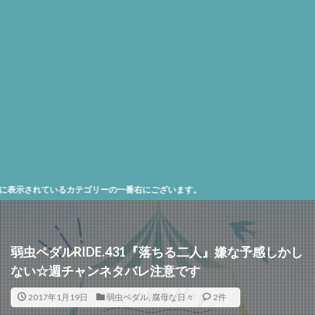
いるカテゴリーの一番右にございます。
弱虫ペダルRIDE.431『落ちる二人』嫌な予感しかし
ない☆週チャンネタバレ注意です
2017年1月19日
弱虫ペダル
,
腐母な日々
2件