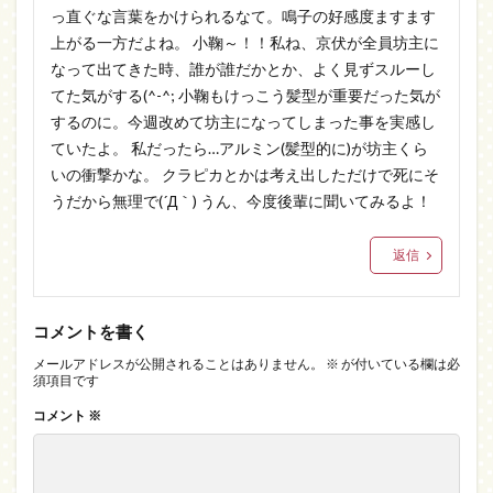
っ直ぐな言葉をかけられるなて。鳴子の好感度ますます
上がる一方だよね。 小鞠～！！私ね、京伏が全員坊主に
なって出てきた時、誰が誰だかとか、よく見ずスルーし
てた気がする(^-^; 小鞠もけっこう髪型が重要だった気が
するのに。今週改めて坊主になってしまった事を実感し
ていたよ。 私だったら…アルミン(髪型的に)が坊主くら
いの衝撃かな。 クラピカとかは考え出しただけで死にそ
うだから無理で(´Д｀) うん、今度後輩に聞いてみるよ！
返信
コメントを書く
メールアドレスが公開されることはありません。
※
が付いている欄は必
須項目です
コメント
※