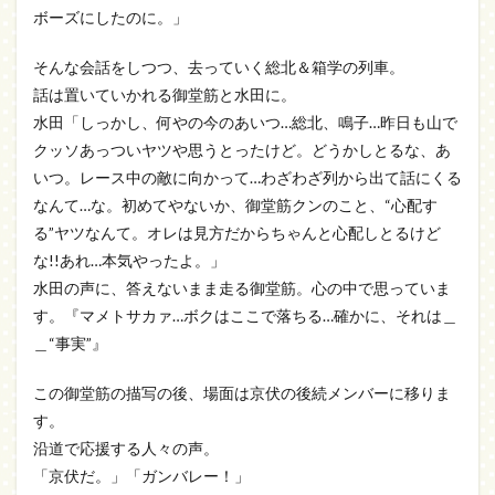
ボーズにしたのに。」
そんな会話をしつつ、去っていく総北＆箱学の列車。
話は置いていかれる御堂筋と水田に。
水田「しっかし、何やの今のあいつ…総北、鳴子…昨日も山で
クッソあっついヤツや思うとったけど。どうかしとるな、あ
いつ。レース中の敵に向かって…わざわざ列から出て話にくる
なんて…な。初めてやないか、御堂筋クンのこと、“心配す
る”ヤツなんて。オレは見方だからちゃんと心配しとるけど
な!!あれ…本気やったよ。」
水田の声に、答えないまま走る御堂筋。心の中で思っていま
す。『マメトサカァ…ボクはここで落ちる…確かに、それは＿
＿“事実”』
この御堂筋の描写の後、場面は京伏の後続メンバーに移りま
す。
沿道で応援する人々の声。
「京伏だ。」「ガンバレー！」