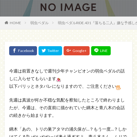
HOME
弱虫ペダル
弱虫ペダルRIDE.431『落ちる二人』嫌な予
今週は前置きなしで週刊少年チャンピオンの弱虫ペダルの話
しに入らせてもらいます
以下バリッとネタバレになりますので、ご注意ください
先週は真波が何か不穏な気配を察知したところで終わりまし
たが、今週は、その直前に描かれていた鏑木と青八木の会話
の続きから始まります。
鏑木「あの、トリの巣アタマの浦久保が…？もう一度…？しか
けてくる⁉いやいややっぱ考え過ぎすよ、青八木さん。ムリで