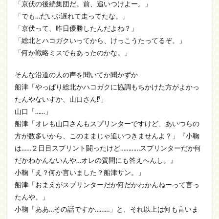
「京伏の後続集団だ。前、追いつけよー。」
「でも…だいぶ遅れて走ってたな。」
「京伏って、昨日優勝したんだよね？」
「総北とハコガクいってから、けっこうたってるぞ。」
「何か戦略ミスでもあったのかな。」
そんな沿道の人の声を聞いてか聞かずか
船津「やっぱり総北かハコガクに協調もちかけた方がよかっ
たんやないすか、山口さん⁉」
山口「……」
船津「オレも山口さんもスプリンターですけど、あいつらの
方が数多いから、このままじゃ追いつきませんよ？」『小鞠
は……２日目スプリント闘ったけど…………スプリンターだか何
だかわかんないんや…オレの質問にも答えへんし。』
小鞠「え？何か言いました？船津サン。」
船津「おまえがスプリンターだか何だかわかんねーって言っ
たんや。」
小鞠「ああ…その話ですか………」と、それ以上は何も言いま