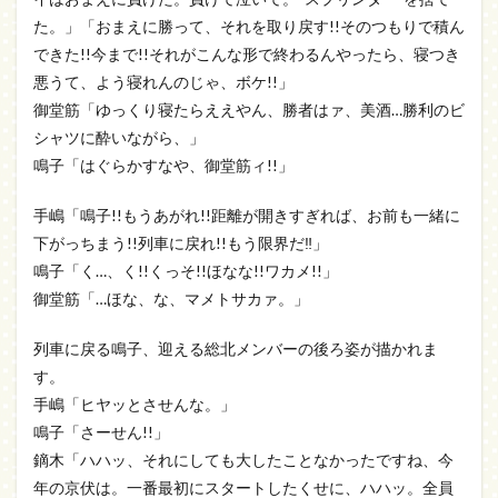
た。」「おまえに勝って、それを取り戻す!!そのつもりで積ん
できた!!今まで!!それがこんな形で終わるんやったら、寝つき
悪うて、よう寝れんのじゃ、ボケ!!」
御堂筋「ゆっくり寝たらええやん、勝者はァ、美酒…勝利のビ
シャツに酔いながら、」
鳴子「はぐらかすなや、御堂筋ィ!!」
手嶋「鳴子!!もうあがれ!!距離が開きすぎれば、お前も一緒に
下がっちまう!!列車に戻れ!!もう限界だ‼」
鳴子「く…、く!!くっそ!!ほなな!!ワカメ!!」
御堂筋「…ほな、な、マメトサカァ。」
列車に戻る鳴子、迎える総北メンバーの後ろ姿が描かれま
す。
手嶋「ヒヤッとさせんな。」
鳴子「さーせん!!」
鏑木「ハハッ、それにしても大したことなかったですね、今
年の京伏は。一番最初にスタートしたくせに、ハハッ。全員