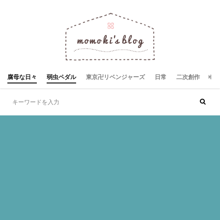
腐母な日々
弱虫ペダル
東京卍リベンジャーズ
日常
二次創作
お