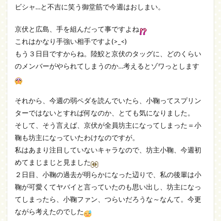
ビシャ…と不吉に笑う御堂筋で今週はおしまい。
京伏と広島、手を組んだって事ですよね
これはかなり手強い相手ですよ(>_<)
もう３日目ですからね。陸鮫と京伏のタッグに、どのくらい
のメンバーがやられてしまうのか…考えるとゾワっとします
それから、今週の弱ペダを読んでいたら、小鞠ってスプリン
ターではないとすれば何なのか、とても気になりました。
そして、そう言えば、京伏が全員坊主になってしまった＝小
鞠も坊主になっていたわけなのですが。
私はあまり注目していないキャラなので、坊主小鞠、今週初
めてまじまじと見ました
２日目、小鞠の過去が明らかになった辺りで、私の後輩は小
鞠が可愛くてヤバイと言っていたのも思い出し、坊主になっ
てしまったら、小鞠ファン、つらいだろうな～なんて。今更
ながら考えたのでした