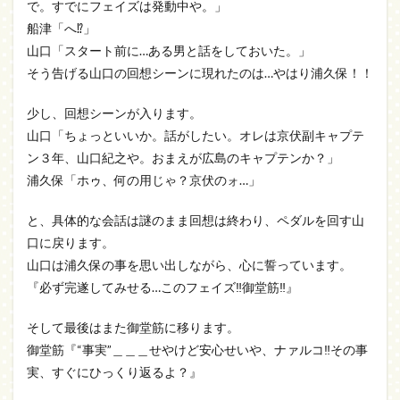
で。すでにフェイズは発動中や。」
船津「へ⁉」
山口「スタート前に…ある男と話をしておいた。」
そう告げる山口の回想シーンに現れたのは…やはり浦久保！！
少し、回想シーンが入ります。
山口「ちょっといいか。話がしたい。オレは京伏副キャプテ
ン３年、山口紀之や。おまえが広島のキャプテンか？」
浦久保「ホゥ、何の用じゃ？京伏のォ…」
と、具体的な会話は謎のまま回想は終わり、ペダルを回す山
口に戻ります。
山口は浦久保の事を思い出しながら、心に誓っています。
『必ず完遂してみせる…このフェイズ‼御堂筋‼』
そして最後はまた御堂筋に移ります。
御堂筋『“事実”＿＿＿せやけど安心せいや、ナァルコ‼その事
実、すぐにひっくり返るよ？』