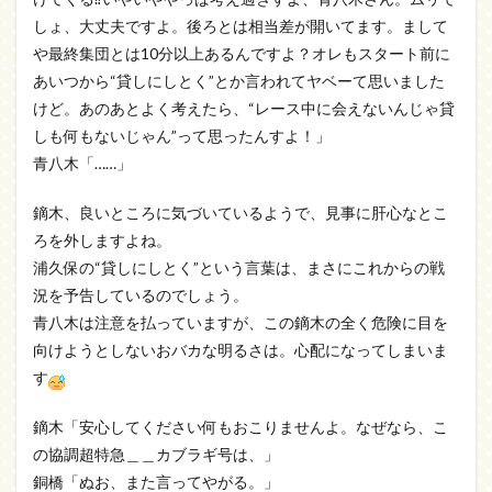
しょ、大丈夫ですよ。後ろとは相当差が開いてます。まして
や最終集団とは10分以上あるんですよ？オレもスタート前に
あいつから“貸しにしとく”とか言われてヤベーて思いました
けど。あのあとよく考えたら、“レース中に会えないんじゃ貸
しも何もないじゃん”って思ったんすよ！」
青八木「……」
鏑木、良いところに気づいているようで、見事に肝心なとこ
ろを外しますよね。
浦久保の“貸しにしとく”という言葉は、まさにこれからの戦
況を予告しているのでしょう。
青八木は注意を払っていますが、この鏑木の全く危険に目を
向けようとしないおバカな明るさは。心配になってしまいま
す
鏑木「安心してください何もおこりませんよ。なぜなら、こ
の協調超特急＿＿カブラギ号は、」
銅橋「ぬお、また言ってやがる。」