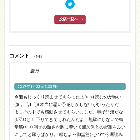
投稿一覧へ
コメント
（2件）
媛乃
2017年1月22日 3:05 PM
今週もじっくり読ませてもらったよ(>_<) 読むのが怖い
((((；゜Д゜))) 本当に悪い予感しかしないがぴったりだ
よ… その中でも感動させてもらいました、鳴子!! 漢だな
(≧▽≦)と！ 下りてきてくれたんだよ、無駄にしないで御
堂筋(>_<) 鳴子の熱さが胸に響いて浦久保との野望をふい
にしてと願うばかり。 頼むよ～御堂筋(>_<")で今週読み