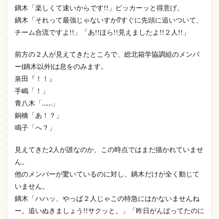
鏑木「楽しくて速いからです!!」ピッカーッと得意げ。
鏑木「それって最強じゃないすか⁉すぐに先頭に追いついて、
チーム合流ですよ!!」「あ!!ほら!!見えましたよ!!２人!!」
前方の２人が見えてきたところで、総北箱学協調組のメンバ
ー(鏑木以外)は息をのみます。
泉田『！！』
手嶋「！」
青八木「……」
銅橋「あ！？」
鳴子「へ？」
見えてきた2人が誰なのか、この時点ではまだ描かれていませ
ん。
他のメンバーが驚いているのに対し、鏑木だけが全く動じて
いません。
鏑木「ハハッ、やっぱ２人じゃこの特急にはかないませんね
ー。追いぬきましょう!!サクッと。」「昨日がんばってたのに