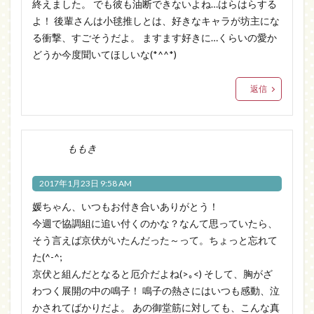
終えました。 でも彼も油断できないよね…はらはらする
よ！ 後輩さんは小毬推しとは、好きなキャラが坊主にな
る衝撃、すごそうだよ。 ますます好きに…くらいの愛か
どうか今度聞いてほしいな(*^^*)
返信
ももき
2017年1月23日 9:58 AM
媛ちゃん、いつもお付き合いありがとう！
今週で協調組に追い付くのかな？なんて思っていたら、
そう言えば京伏がいたんだった～って。ちょっと忘れて
た(^-^;
京伏と組んだとなると厄介だよね(>｡<) そして、胸がざ
わつく展開の中の鳴子！ 鳴子の熱さにはいつも感動、泣
かされてばかりだよ。 あの御堂筋に対しても、こんな真