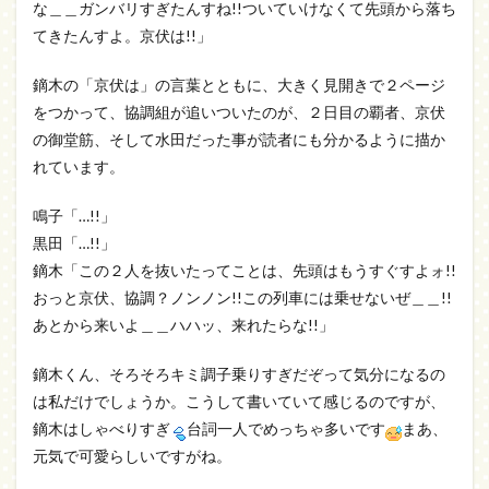
な＿＿ガンバリすぎたんすね!!ついていけなくて先頭から落ち
てきたんすよ。京伏は!!」
鏑木の「京伏は」の言葉とともに、大きく見開きで２ページ
をつかって、協調組が追いついたのが、２日目の覇者、京伏
の御堂筋、そして水田だった事が読者にも分かるように描か
れています。
鳴子「…!!」
黒田「…!!」
鏑木「この２人を抜いたってことは、先頭はもうすぐすよォ!!
おっと京伏、協調？ノンノン!!この列車には乗せないぜ＿＿!!
あとから来いよ＿＿ハハッ、来れたらな!!」
鏑木くん、そろそろキミ調子乗りすぎだぞって気分になるの
は私だけでしょうか。こうして書いていて感じるのですが、
鏑木はしゃべりすぎ
台詞一人でめっちゃ多いです
まあ、
元気で可愛らしいですがね。