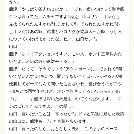
せん。
船津『やっぱり答えねぇのか‼』「でも、追いつけって御堂筋
クンは言うてた。ムチャですよ‼ねえ、山口サン、オレたち、
見捨てられたんすかね⁉もしかして‼すてられたんすかね⁉あ＿
＿オレだけあの時、総北とハコガクが協調入った時、うしろ
についていけばよかったな。ねぇ、山口サン⁉」
山口「……」
船津『あ～リアクションうすい、この人。ホント三等兵みた
いだよ。オレの方が絶対モテる。』
船津「だって、そうでしょう⁉アタマボーズにまでされて‼聞
いてないんすよ‼あいつ、聞いてないことばっかりやるんや‼
優勝してボーズなんて聞いたことないわ。喜び合うのがフツ
ー‼あいつ同学年やけど、ホンマ何考えとるかワカらんわ‼」
「は～～～」船津は深いため息をついてうなだれます。「マ
ジのばしてたんですよ、この髪……」
山口「言いたいことは、言ったか⁉」ドンと気迫に満ちた表情
の山口に、船津も「⁉」と言葉を失います。
山口「言ったのなら、おとなしく走れ。このままのペース