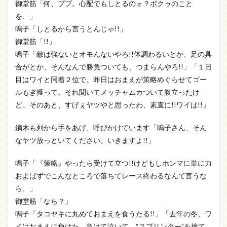
御堂筋「何、ププ。心配でもしとるのォ？ボクゥのこと
を、」
鳴子「しとるから言うとんじゃ!!」
御堂筋「!!」
鳴子「敵は強ないとオモんないやろ!!体調わるいとか、足の具
合がとか、そんなんで勝負ついても、つまらんやろ!!」「１日
目はワイと同着２位で。昨日はおまえが策略めぐらせてゴー
ルもぎ獲って。それ聞いてメッチャムカついて腹立ったけ
ど。そのあと、すげぇヤツやと思ったわ、素直に!!ワイは!!」
鏑木も列から手をあげ、呼びかけています「鳴子さん、そん
なヤツ放っといてください。いきますよ!!」
鳴子「『策略』やったら受けて立つ!!けどもしホンマに単に力
およばずでこんなところで落ちてレース終わるなんて言うな
ら、」
御堂筋「なら？」
鳴子「タコヤキに丸めておまえを食うたる!!」「去年の冬、ワ
イはおまえに負けた。負けて泣いて。“スプリンター”を捨て