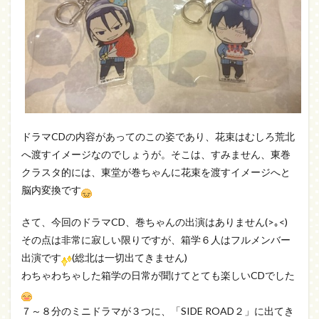
ドラマCDの内容があってのこの姿であり、花束はむしろ荒北
へ渡すイメージなのでしょうが。そこは、すみません、東巻
クラスタ的には、東堂が巻ちゃんに花束を渡すイメージへと
脳内変換です
さて、今回のドラマCD、巻ちゃんの出演はありません(>｡<)
その点は非常に寂しい限りですが、箱学６人はフルメンバー
出演です
(総北は一切出てきません)
わちゃわちゃした箱学の日常が聞けてとても楽しいCDでした
７～８分のミニドラマが３つに、「SIDE ROAD２」に出てき