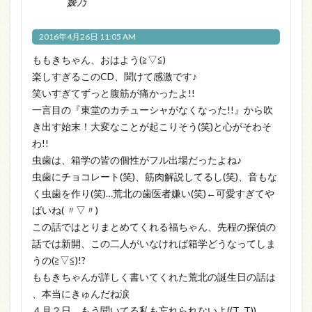
媛乃
2016年4月26日 11:05 AM
ももきちゃん、おはよう(≧▽≦)
楽しすぎるこのCD、聞けて感激です♪
笑いすぎてずっと腹筋が痛かったよ!!
一言目の『東堂のカチューシャがなくなった!!』から吹
き出す始末！大変なことが起こりそう(笑)と心がそわそ
わ!!
虫歯は、箱学の皆の個性がフル出場だったよね♪
虫歯にチョコレート(笑)、筋肉解説してるし(笑)、音もな
く虫歯を作り(笑)…荒北の歯医者嫌い(笑)←可愛すぎてや
ばいね( 〃▽〃)
この話ではとりまとめてくれる福ちゃん、先程の探偵の
話では新開、この二人がいなければ箱学どうなってしま
うの(≧▽≦)!?
ももきちゃんが詳しく書いてくれた荒北の誕生日の話は
、本当にきゅんだね涙
４月２日、もう聞いてる私も忘れられないよ((T_T))