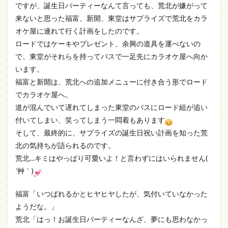
ですが、誕生日パーティーなんて言っても、荒北が嫌がって
来ないと思った福富、新開、東堂はサプライズで荒北をカラ
オケ屋に連れて行く計画をしたのです。
ロードではケーキやプレゼント、余興の道具を運べないの
で、東堂がそれらを持ってバスで一足先にカラオケ屋へ向か
います。
福富と新開は、荒北への追加メニューに付き合う形でロード
でカラオケ屋へ。
道が混んでいて遅れてしまった東堂のバスにロード組が追い
付いてしまい、笑ってしまう一悶着もあります
そして、最終的に、サプライズの誕生日祝い計画を知った荒
北の気持ちが語られるのです。
荒北…キミはやっぱり可愛いよ！と言わずにはいられません(
´艸｀)
福富「いつばれるかとヒヤヒヤしたが、気付いていなかった
ようだな。」
荒北「はっ！お誕生日パーティーなんざ、夢にも思わなかっ