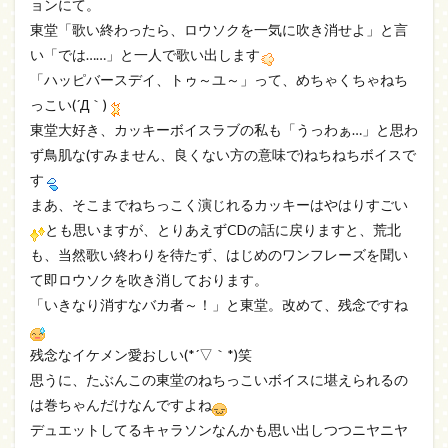
ョンにて。
東堂「歌い終わったら、ロウソクを一気に吹き消せよ」と言
い「では……」と一人で歌い出します
「ハッピバースデイ、トゥ～ユ～」って、めちゃくちゃねち
っこい(´Д｀)
東堂大好き、カッキーボイスラブの私も「うっわぁ…」と思わ
ず鳥肌な(すみません、良くない方の意味で)ねちねちボイスで
す
まあ、そこまでねちっこく演じれるカッキーはやはりすごい
とも思いますが、とりあえずCDの話に戻りますと、荒北
も、当然歌い終わりを待たず、はじめのワンフレーズを聞い
て即ロウソクを吹き消しております。
「いきなり消すなバカ者～！」と東堂。改めて、残念ですね
残念なイケメン愛おしい(*´▽｀*)笑
思うに、たぶんこの東堂のねちっこいボイスに堪えられるの
は巻ちゃんだけなんですよね
デュエットしてるキャラソンなんかも思い出しつつニヤニヤ