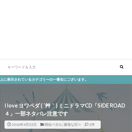
ているカテゴリーの一番右にございます。
I love ヨワペダ ( ´艸｀) ミニドラマCD「SIDE ROAD
４」一部ネタバレ注意です
2016年4月25日
弱虫ペダル
,
腐母な日々
2件