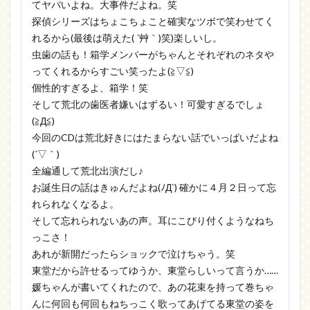
てヤバいよね。大事件だよね。笑
探偵シリーズはちょこちょこと確実なツボで笑わせてく
れるから(最後は萌えた( ´艸｀)笑)楽しいし。
虫歯の話も！箱学メンバーがちゃんとそれぞれのネタや
ってくれるからすごい笑ったよ(≧▽≦)
個性的すぎるよ、箱学！笑
そして荒北の歯医者嫌いはずるい！可愛すぎるでしょ
(≧Д≦)
今回のCDは荒北好きにはたまらない話でいっぱいだよね
(´▽｀)
全編通して荒北出演だし♪
お誕生日の話はきゅんだよね(ﾉД`) 確かに４月２日って忘
れられなくなるよ。
そして忘れられないあの声。耳にこびり付くようなねち
っこさ！
あれが新開だったらショックで泣けちゃう。笑
東堂だから許せるってゆうか、東堂らしいって言うか……
媛ちゃんが書いてくれたので、あの花束を持って巻ちゃ
んに何回も何回もねちっこく歌ってあげてる東堂の姿を