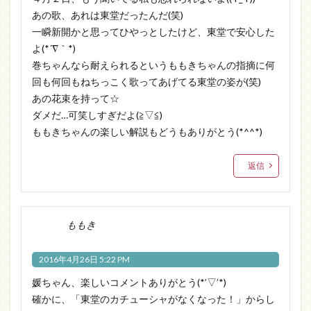
あの歌、あれは東堂だったんだ(笑)
一瞬新開かと思ってひやっとしたけど、東堂で安心した
よ(*´∇｀*)
巻ちゃんなら耐えられるというももきちゃんの指摘に何
回も何回もねちっこく歌ってあげてる東堂の姿が(笑)
あの花束を持って☆
ダメだ…可笑しすぎだよ(≧▽≦)
ももきちゃんの楽しい解説もどうもありがとう(*^^*)
返信
ももき
2016年4月26日 5:22 PM
媛ちゃん、楽しいコメントありがとう(*’▽’*)
確かに、「東堂のカチューシャがなくなった！」からし