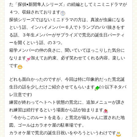
た「探偵•新開隼人シリーズ」の続編としてミニミニドラマが
４つ、収録されております
探偵シリーズではないミニドラマの方は、真波が虫歯になる
という話、インハイメンバー６人でトランプのババ抜きをす
る話、３年生メンバーがサプライズで荒北の誕生日パーティ
ーを開くという話、の３つ。
箱学メンバーの仲の良さに、聞いていてほっこりした気分に
なります
加えてお約束、必ず笑わせてくれる内容。楽しい
です
どれも面白かったのですが、今回は特に印象的だった荒北誕
生日の話を少しだけご紹介させてもらいます
(☆以下ネタバ
レ注意です)
練習が終わってヘトヘト状態の荒北に、追加メニューが課さ
れ練習は続行するという場面から話が始まります
「今からこのルートを走る」と荒北が福ちゃんに渡された地
図。ゴールはカラオケ屋の駐車場です。
カラオケ屋で荒北の誕生日祝いをやろうというわけです