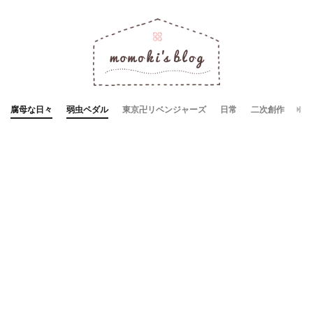
腐母な日々
弱虫ペダル
東京卍リベンジャーズ
日常
二次創作
お