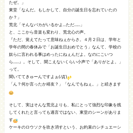
たぜ。」
東堂「なんだ。もしかして、自分の誕生日を忘れていたの
か？」
荒北「そんなバカがいるかよ…ただ……」
と、ここから音楽も変わり、荒北心の声。
『ただ、覚えてたって意味ねぇからさ。４月２日は、学年と
学年の間の春休みで「お誕生日おめでとう」なんて、学校の
奴らに言われる事はめったにねぇんだよ。なのにこいつ
ら……』。そして、聞こえないくらい小声で「ありがとよ。」
って。
聞いててきゅーんですよぉ(ﾉД`)
「ん？何か言ったか靖友？」「なんでもねぇ。」と続きます
そして、実はそんな荒北よりも、私にとって強烈な印象を残
してくれたと言っても過言ではない、東堂のシーンがありま
す
ケーキのロウソクを吹き消すという、お約束のシチュエーシ