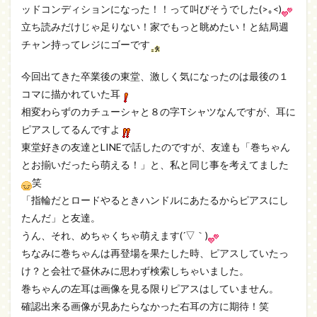
ッドコンディションになった！！って叫びそうでした(>｡<)
立ち読みだけじゃ足りない！家でもっと眺めたい！と結局週
チャン持ってレジにゴーです
今回出てきた卒業後の東堂、激しく気になったのは最後の１
コマに描かれていた耳
相変わらずのカチューシャと８の字Tシャツなんですが、耳に
ピアスしてるんですよ
東堂好きの友達とLINEで話したのですが、友達も「巻ちゃん
とお揃いだったら萌える！」と、私と同じ事を考えてました
笑
「指輪だとロードやるときハンドルにあたるからピアスにし
たんだ」と友達。
うん、それ、めちゃくちゃ萌えます(´▽｀)
ちなみに巻ちゃんは再登場を果たした時、ピアスしていたっ
け？と会社で昼休みに思わず検索しちゃいました。
巻ちゃんの左耳は画像を見る限りピアスはしていません。
確認出来る画像が見あたらなかった右耳の方に期待！笑