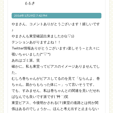
ももき
2016年1月29日 7:42 PM
やまさん、コメントありがとうございます！嬉しいです
♪
やまさんも東堂確認出来ましたか(≧▽≦)
テンションあがりますよね！！
Twitter情報ありがとうございます♪楽しそう～と久々に
覗いちゃいました(*’▽’*)
あれはゴミ派。笑
確かに。私も東堂ってピアスのイメージありませんでし
た。
むしろ巻ちゃんがピアスしてるのを見て「ならんよ、巻
ちゃん。親からもらった体に～」って言いそうです。
でも、すみません、私は巻ちゃんとの関連を見いだせれ
ばなんでも良いです派です( ´艸｀)笑
東堂ピアス、今後明かされる(？)東堂の進路とは何か関
係はあるのでしょうか…。ほんと考え出すと止まらない