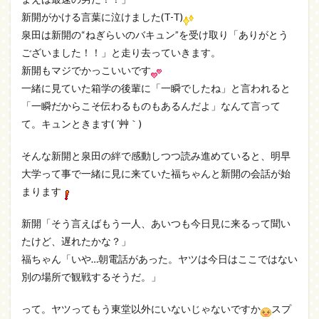
新開がかける言葉に泣けました(T-T)
泉田は新開の“ねぎらいのバキュン”を受け取り「ありがとう
ございました！！」と走り去っていきます。
新開もマジでかっこいいです
一緒に見ていた箱学の後輩に「一瞬でしたね」と言われると
「一瞬だからこそ伝わるものもあるんだよ」なんて言って
て。キュンときます( ´艸｀)
そんな新開と泉田の絆で感動しつつ読み進めていると、明早
大学って事で一緒に見に来ていた福ちゃんと新開の会話が始
まります
新開「そう言えばもう一人、あいつも今日見に来るって聞い
たけど、遅れたかな？」
福ちゃん「いや…朝電話があった。ヤツは今日はここではない
別の場所で観戦するそうだ。」
って。ヤツってもう東堂以外にいないじゃないですか
スプ