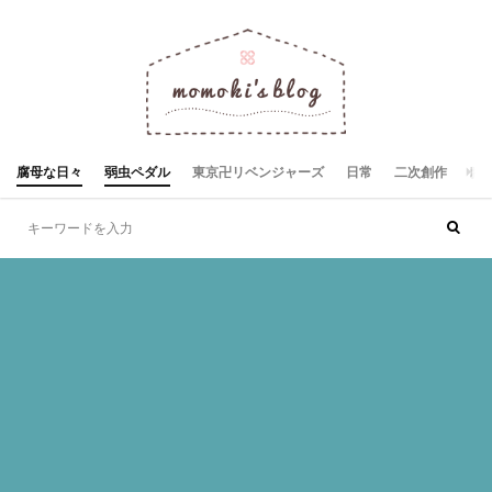
腐母な日々
弱虫ペダル
東京卍リベンジャーズ
日常
二次創作
お