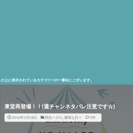
示されているカテゴリーの一番右にございます。
東堂再登場！！(週チャンネタバレ注意です☆)
2016年1月28日
弱虫ペダル
,
腐母な日々
3件