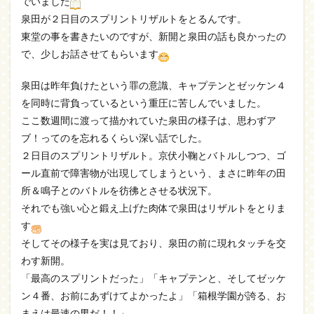
でいました
泉田が２日目のスプリントリザルトをとるんです。
東堂の事を書きたいのですが、新開と泉田の話も良かったの
で、少しお話させてもらいます
泉田は昨年負けたという罪の意識、キャプテンとゼッケン４
を同時に背負っているという重圧に苦しんでいました。
ここ数週間に渡って描かれていた泉田の様子は、思わずア
ブ！ってのを忘れるくらい深い話でした。
２日目のスプリントリザルト。京伏小鞠とバトルしつつ、ゴ
ール直前で障害物が出現してしまうという、まさに昨年の田
所＆鳴子とのバトルを彷彿とさせる状況下。
それでも強い心と鍛え上げた肉体で泉田はリザルトをとりま
す
そしてその様子を実は見ており、泉田の前に現れタッチを交
わす新開。
「最高のスプリントだった」「キャプテンと、そしてゼッケ
ン４番、お前にあずけてよかったよ」「箱根学園が誇る、お
まえは最速の男だ！！」