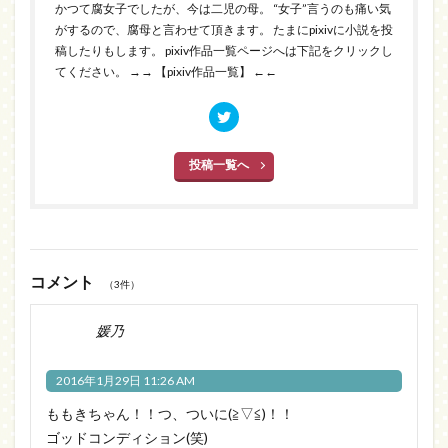
かつて腐女子でしたが、今は二児の母。 “女子”言うのも痛い気
がするので、腐母と言わせて頂きます。 たまにpixivに小説を投
稿したりもします。 pixiv作品一覧ページへは下記をクリックし
てください。
→→ 【pixiv作品一覧】 ←←
投稿一覧へ
コメント
（3件）
媛乃
2016年1月29日 11:26 AM
ももきちゃん！！つ、ついに(≧▽≦)！！
ゴッドコンディション(笑)