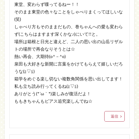
東堂、変わらず喋ってるねー！！
そのまま東堂の色々なことをしゃべりまくってほしいな
(笑)
しゃべり方もそのままだもの、巻ちゃんへの愛も変わら
ず(こちらはますます深くかな♪)にいて!!と。
場所は箱根と日光と違えど、二人の思い出の山岳リザル
トの場所で再会なりそうとは☆
熱い再会、大期待(o^－^o)
泉田も大好きな新開に言葉をかけてもらえて嬉しいだろ
うな(≧▽≦)
箱学をめぐる楽し切ない複数角関係を思い出してます！
私も立ち読み行ってくるね(≧▽≦)
ありがとう(*´ω｀*)楽しみが復活だよ！
ももきちゃんもピアス追究楽しんでね☆
返信