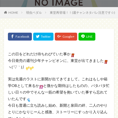
HOME
弱虫ペダル
東堂再登場！！(週チャンネタバレ注意です☆)
この日をどれだけ待ちわびていた事か
今日発売の週刊少年チャンピオンに、東堂が出てきました
ヽ(´▽｀)丿
実は先週のラストに新開が出てきてまして。これはもしや箱
学OBとして来るか
と微かな期待はしたものの、バタバタ忙
しい日々の中でそんな一筋の希望を抱いていた事すら忘れて
いたんです
今日も普通に立ち読みし始め、新開と泉田の絆、二人のやり
とりにかなりじーんと感激、ストーリーにすっかり入り込ん