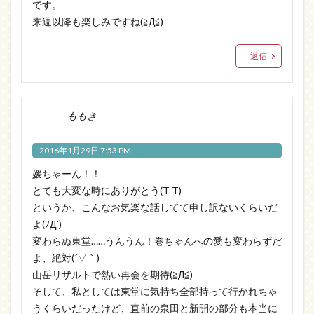
です。
来週以降も楽しみですね(≧Д≦)
返信
ももき
2016年1月29日 7:53 PM
媛ちゃーん！！
とても大変な時にありがとう(T-T)
というか、こんなお気楽な話してて申し訳ないくらいだ
よ(ﾉД`)
変わらぬ東堂……うんうん！巻ちゃんへの愛も変わらずだ
よ、絶対(´▽｀)
山岳リザルトで熱い再会を期待(≧Д≦)
そして、私としては東堂に気持ち全部持って行かれちゃ
うくらいだったけど、直前の泉田と新開の部分も本当に