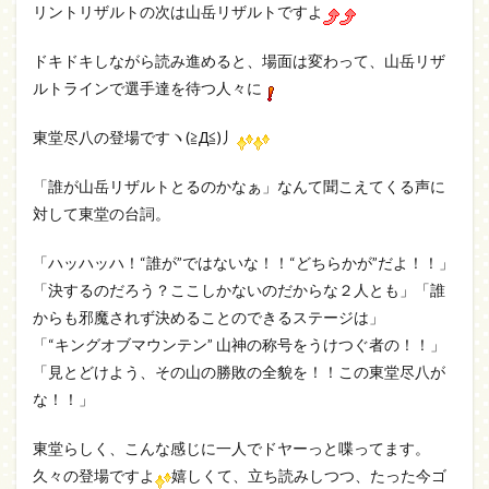
リントリザルトの次は山岳リザルトですよ
ドキドキしながら読み進めると、場面は変わって、山岳リザ
ルトラインで選手達を待つ人々に
東堂尽八の登場ですヽ(≧Д≦)丿
「誰が山岳リザルトとるのかなぁ」なんて聞こえてくる声に
対して東堂の台詞。
「ハッハッハ！“誰が”ではないな！！“どちらかが”だよ！！」
「決するのだろう？ここしかないのだからな２人とも」「誰
からも邪魔されず決めることのできるステージは」
「“キングオブマウンテン” 山神の称号をうけつぐ者の！！」
「見とどけよう、その山の勝敗の全貌を！！この東堂尽八が
な！！」
東堂らしく、こんな感じに一人でドヤーっと喋ってます。
久々の登場ですよ
嬉しくて、立ち読みしつつ、たった今ゴ