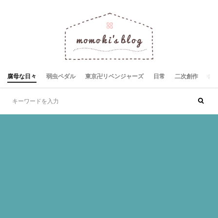
腐母な日々
弱虫ペダル
東京卍リベンジャーズ
日常
二次創作
お