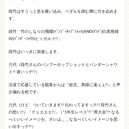
段竹はすうっと息を吸い込み、ペダルを踏む脚に力を込めま
す。
段竹「竹のしなりの飛躍(ﾊﾞﾝﾌﾞｰﾎｯﾌﾟｼｮｯﾄ)AND(ｱﾝﾄﾞ)白黒熊雄
叫(ﾊﾟﾝﾀﾞｰｼｬｳﾄ)ヒィガルァ!!」
段竹はいっきに加速します。
六代（段竹さんのバンブーホップショットとパンダーシャウ
ト!! 速いっテ!!）
沿道で応援している観客からは『総北、異様に速ぇぇ!!』と声
が漏れる程です。
六代（けど、ついていきます!! 伝わってますっテ!! 段竹さん
の想い!!）「テェエエエ!!」（“1年生レース”!! “県大会”!! なる
べくいいイメージを。オレは＿＿なるべくいいイメージを思
い出すっテ!!）