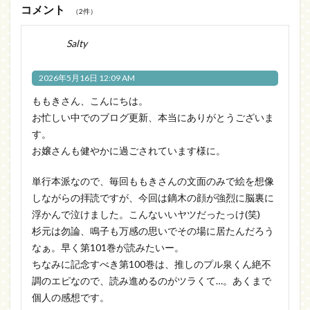
コメント
（2件）
Salty
2026年5月16日 12:09 AM
ももきさん、こんにちは。
お忙しい中でのブログ更新、本当にありがとうございま
す。
お嬢さんも健やかに過ごされています様に。
単行本派なので、毎回ももきさんの文面のみで絵を想像
しながらの拝読ですが、今回は鏑木の顔が強烈に脳裏に
浮かんで泣けました。こんないいヤツだったっけ(笑)
杉元は勿論、鳴子も万感の思いでその場に居たんだろう
なぁ。早く第101巻が読みたいー。
ちなみに記念すべき第100巻は、推しのプル泉くん絶不
調のエピなので、読み進めるのがツラくて…。あくまで
個人の感想です。