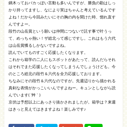
鏑木っておバカっぽい言動も多いんですが、勝負の勘はしっ
かり持ってますし、なにより実はちゃんと考えているんです
よね！だから今回みたいにその胸の内を聞けた時、惚れ直す
んですよー。
段竹の山岳賞という願いは仲間につないで託す事で叶うっ
て、めっちゃ熱い！ザ総北って感じですし。これはもう六代
は山岳賞獲るしかないですよね。
読んでいてものすごく応援したくなります。
これから箱学の二人にもスポットがあたって、読んだらそれ
はそれでまた応援したくなってしまうんでしょうけども。今
のところ総北の段竹＆六代を全力応援しております。
ちなみにその段竹＆六代なのですが。先週辺りから描かれる
真剣な表情がかっこいいんですよねー。キュンとしながら読
んでいます( ´艸｀)
京伏は予想以上にあっさり抜かされましたが。箱学は？来週
はきっと見えてはきますよね！楽しみです♪