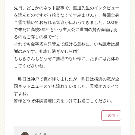
先日、どこかのネット記事で、渡辺先生のインタビュー
を読んだのですが（拾えなくてすみません）、毎回全身
全霊で描いておられる気迫が伝わってきました。100巻
で未だに高校3年生という主人公に世間の賛否両論はあ
るのもご存じの様で^^;
それでも金字塔を只管立て続ける意欲に、いち読者は感
謝のみです。礼讃し過ぎかしら(笑)
ももきさんもどうぞご無理のない様に、たまにはお休み
してくださいね。
一昨日は神戸で雹が降りましたが、昨日は横浜の雹が全
国ネットニュースでも流れていました。天候オカシイで
すよね。
皆様どうぞ体調管理に気をつけてお過ごしください。
返信
ももき