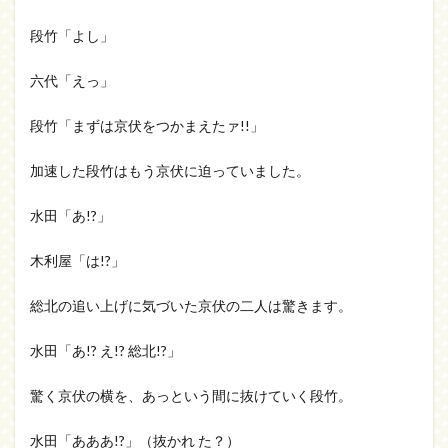
段竹「よし」
六代「えっ」
段竹「まずは京伏をつかまえたァ!!」
加速した段竹はもう京伏に迫っていました。
水田「あ!?」
木利屋「は!?」
総北の追い上げに気づいた京伏の二人は驚きます。
水田「あ!? え!? 総北!?」
驚く京伏の横を、あっという間に抜けていく段竹。
水田「あああ!?」（抜かれ た？）