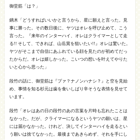
御堂筋「は？」
鏑木「どうすればいいかと言うから、星に願えと言った。見
事に勝った。その数日後に、ヤツはオレを呼び止めて、こう
言った。『来年のインターハイ、オレはクライマーとして走
る!! そして、できれば、山岳賞を狙いたい!!』オレは驚いた。
ヤツがそこまで自信にあふれている顔を見たのが初めてだっ
たからだ。オレは嬉しかった。こいつの想いを叶えてやりた
いと心から思った」
段竹の話に、御堂筋は『プァ？ナノンハナシ？』と空を見始
め、事情を知る杉元は歯を食いしばり辛そうな表情を見せて
います。
段竹「オレはあの日の段竹のあの言葉を片時も忘れたことは
なかった。だが、クライマーになるというヤツの願いは、星
には届かなかった。けれど、決してインターハイを走るとい
う願いは捨てなかった。最後まであきらめず、それを手にし