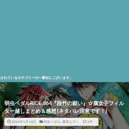
ゴリーの一番右にございます。
弱虫ペダルRIDE.864『段竹の願い』☆腐女子フィル
ター越しまとめ＆感想 (ネタバレ注意です！)
2026年5月14日
弱虫ペダル
,
腐母な日々
2件