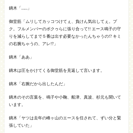
鏑木「……」
御堂筋「ムリしてカッコつけてぇ、負けん気出してぇ。プ
ク。フルメンバーのボクゥらに張り合って!! エース鳴子の守
りを減らしてまで５番は出す必要なかったんちゃうの!? キミ
の右腕ちゃうの、アレ!?」
鏑木「ああ」
鏑木は圧をかけてくる御堂筋を見返して言います。
鏑木「右腕だから出したんだ」
鏑木のその言葉を、鳴子や小鞠、船津、真波、杉元も聞いて
います。
鏑木「ヤツは去年の峰ヶ山のエースを任されて、ずい分と緊
張していた」