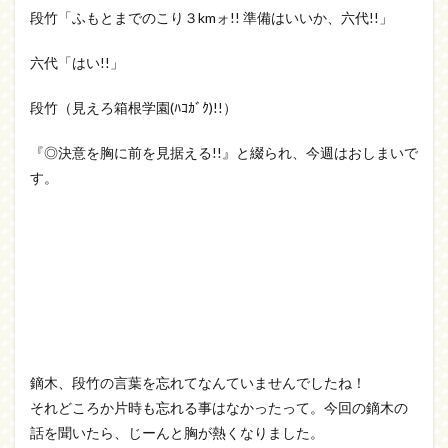
段竹「ふもとまでのこり３kmォ!! 準備はいいか、六代!!」
六代「はい!!」
段竹（見えろ箱根学園(ﾊｺｶﾞｸ)!!）
『◎決意を胸に前を見据える!!』と綴られ、今週はおしまいで
す。
鏑木、段竹の言葉を忘れてなんていませんでしたね！
それどころか片時も忘れる事はなかったって。今回の鏑木の
話を聞いたら、じーんと胸が熱くなりました。