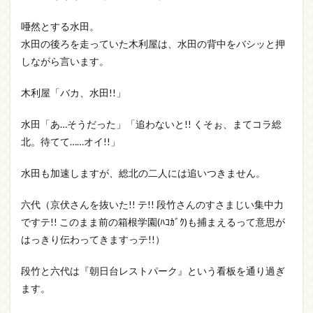
唖然とする水田。
水田の後ろを走っていた木利屋は、水田の背中をバシッと押
しながら言います。
木利屋「バカ、水田!!」
水田「あ…そうだった」「追わないと!! くそぉ、まてコラ総
北。待てて……オイ!!」
水田も加速しますが、総北の二人には追いつきません。
六代（京伏さんを抜いた!! テ!! 段竹さんのすさまじい集中力
ですテ!! このまま前の箱根学園(ﾊｺｶﾞｸ)も捕まえるって意思が
はっきり伝わってきますっテ!!）
段竹と六代は『朝日台レストパーク』という看板を通り過ぎ
ます。