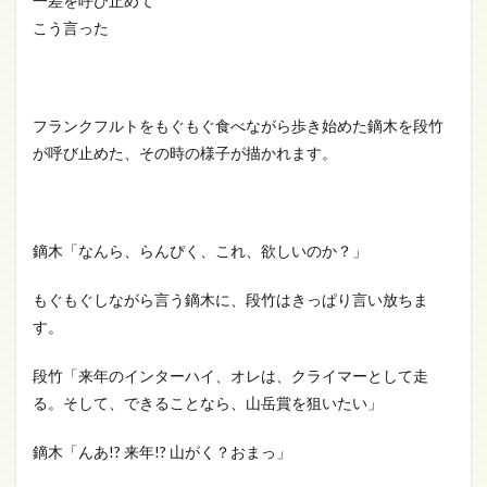
一差を呼び止めて
こう言った
フランクフルトをもぐもぐ食べながら歩き始めた鏑木を段竹
が呼び止めた、その時の様子が描かれます。
鏑木「なんら、らんぴく、これ、欲しいのか？」
もぐもぐしながら言う鏑木に、段竹はきっぱり言い放ちま
す。
段竹「来年のインターハイ、オレは、クライマーとして走
る。そして、できることなら、山岳賞を狙いたい」
鏑木「んあ!? 来年!? 山がく？おまっ」