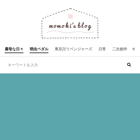
腐母な日々
弱虫ペダル
東京卍リベンジャーズ
日常
二次創作
お