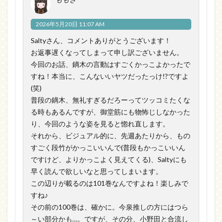
2026年5月20日 11:07 AM
Saltyさん、コメントありがとうございます！
お返事遅くなってしまって申し訳ございません。
今回のお話、鏑木の言動はすごくかっこよかったで
すね！本当に、こんないいヤツだったっけ!?ですよ
(笑)
普段の鏑木、無礼すぎるだろーってツッコミたくな
る時もあるんですが、御堂筋にも物怖じしなかった
り、今回のような姿を見ると惚れ直します。
それから、ビジュアル的に、先週あたりから、もの
すごく段竹がかっこいいんで(普段もかっこいいん
ですけど、よりかっこよく見えてくる)、Saltyにも
早く読んで欲しいなと思ってしまいます。
この辺りが載るのは101巻なんですよね！楽しみで
すね♪
その前の100巻は、確かに。今泉推しの方にはつら
～い部分かも…。ですが、その分、小野田と合流し