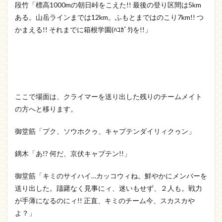
段竹「標高1000mの朝日峠をこえた!! 最後の登り区間は5km
ある。山岳ラインまでは12km。ふもとまではのこり7km!! つ
かまえる!! それまでに箱根学園(ﾊｺｶﾞｸ)を!!」
ここで場面は、クライマーを送り出した残りのチームメイト
の方へと移ります。
御堂筋「プク、ソウホクゥ、キャプテンダイリィクゥン」
鏑木「あ!? 何だ、京伏キャプテン!!」
御堂筋「キミのサイハイ…カッコウィね。鮮やかにメンバーを
送り出した。躊躇なく見事にィ、迷いもせず、２人も。戦力
が手薄になるのにィ!! 正直、キミのチーム今、スカスカや
よ？」