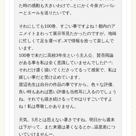
た時の感動も大きいわけで…とにかく今泉ガンバレ
ーとエールを送りたいです。
それにしても100巻、すごい事ですよね！都内のア
ニメイトまわって展示等見たかったのですが。地味
に忙しくて足を運べず…Xで情報を拾って楽しんで
います。
100巻で未だに高校3年生という主人公、賛否両論
がある事を私は全く意識していませんでした(^-^;
それだけ濃く描いてくださってるって感覚で、私は
嬉しい事だと受け止めています。
渡辺先生は自分の作品の事ですから。色々な評価、
良い時もあれば悪い評価も当然耳に入るのでしょう
ね。それでも描き続けるってやはりすごいですよ
ね！私は尊敬しかありません。
天気、5月とは思えない暑さですね。明日から週末
は下がって、また来週は暑くなるとか…温度差につ
いていけませんー。