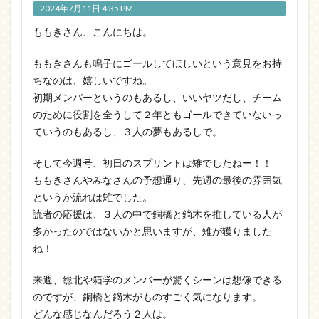
2024年7月11日 4:35 PM
ももきさん、こんにちは。
ももきさんも鳴子にゴールしてほしいという意見をお持
ちなのは、嬉しいですね。
初期メンバーというのもあるし、いいヤツだし、チーム
のために役割を全うして２年ともゴールできていないっ
ていうのもあるし、３人の夢もあるしで。
そして今週号、初日のスプリントは雉でしたねー！！
ももきさんやみなさんの予想通り、先週の最後の雰囲気
というか流れは雉でした。
読者の応援は、３人の中で銅橋と鏑木を推している人が
多かったのではないかと思いますが、雉が獲りました
ね！
来週、総北や箱学のメンバーが驚くシーンは想像できる
のですが、銅橋と鏑木がものすごく気になります。
どんな感じなんだろう２人は。