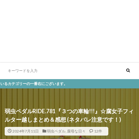
一番右にございます。
弱虫ペダルRIDE.781『３つの車輪!!!』☆腐女子フィ
ルター越しまとめ＆感想 (ネタバレ注意です！)
2024年7月11日
弱虫ペダル
,
腐母な日々
12件