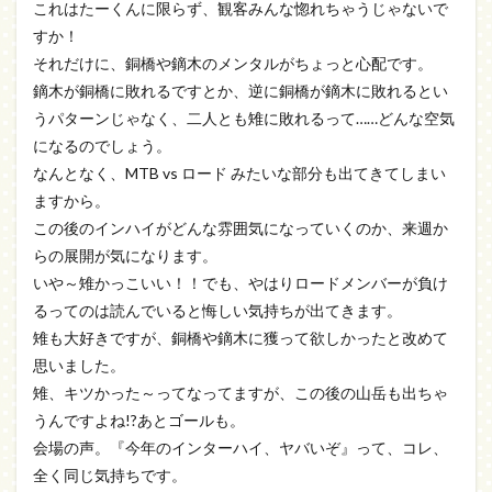
これはたーくんに限らず、観客みんな惚れちゃうじゃないで
すか！
それだけに、銅橋や鏑木のメンタルがちょっと心配です。
鏑木が銅橋に敗れるですとか、逆に銅橋が鏑木に敗れるとい
うパターンじゃなく、二人とも雉に敗れるって……どんな空気
になるのでしょう。
なんとなく、MTB vs ロード みたいな部分も出てきてしまい
ますから。
この後のインハイがどんな雰囲気になっていくのか、来週か
らの展開が気になります。
いや～雉かっこいい！！でも、やはりロードメンバーが負け
るってのは読んでいると悔しい気持ちが出てきます。
雉も大好きですが、銅橋や鏑木に獲って欲しかったと改めて
思いました。
雉、キツかった～ってなってますが、この後の山岳も出ちゃ
うんですよね!?あとゴールも。
会場の声。『今年のインターハイ、ヤバいぞ』って、コレ、
全く同じ気持ちです。