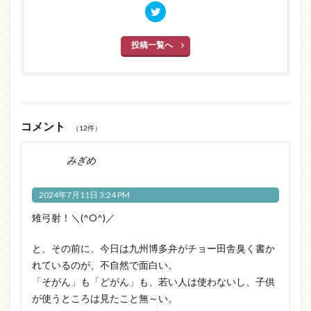
投稿一覧へ
コメント
（12件）
みぎめ
2024年7月11日 3:24 PM
雉弓射！＼(^O^)／
と、その前に、今日は九州博多弁がチョー田舎臭く書か
れているのが、不自然で面白い。
「そがん」も「どがん」も、若い人は使わないし、子供
が使うところは見たこと無～い。