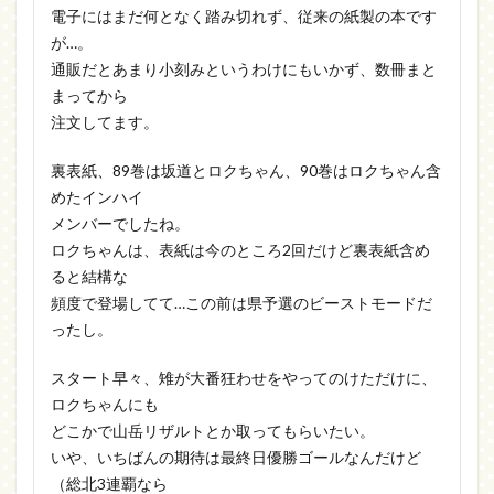
電子にはまだ何となく踏み切れず、従来の紙製の本です
が…。
通販だとあまり小刻みというわけにもいかず、数冊まと
まってから
注文してます。
裏表紙、89巻は坂道とロクちゃん、90巻はロクちゃん含
めたインハイ
メンバーでしたね。
ロクちゃんは、表紙は今のところ2回だけど裏表紙含め
ると結構な
頻度で登場してて…この前は県予選のビーストモードだ
ったし。
スタート早々、雉が大番狂わせをやってのけただけに、
ロクちゃんにも
どこかで山岳リザルトとか取ってもらいたい。
いや、いちばんの期待は最終日優勝ゴールなんだけど
（総北3連覇なら