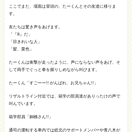
ここでまた、場面は冒頭の、たーくんとその友達に移りま
す。
友たちは驚き声をあげます。
「『R』だ」
「目きれいな人」
「髪、栗色」
たーくんは衝撃が走ったように、声にならない声をあげ、そ
して両手でぐっと拳を握りしめながら叫びます。
たーくん「すごーー!! がんばれ、お兄ちゃん!!」
リザルトライン付近では、箱学の部員達がありったけの声で
叫んでいます。
箱学部員「銅橋さん!!」
通司の運転する車内では総北のサポートメンバーや青八木が