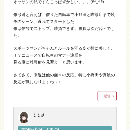
オッサンの私ですらこっぱずかしい。。。(#^_^#)
雉弓射と言えば、借りた自転車で小野田と喫茶店まで競
争のシーン、遅れてスタートした
雉は信号でストップ。勝負できず。勝負は次だね～でし
た。
スポーツマンがちゃんとルールを守る姿が妙に美しく、
ＴＶニュースで自転車のマナー違反を
見る度に雉弓射を見習え！と思います。
さてさて、来週は他の面々の反応。特に小野田や真波の
反応が気になりますね～♪
返信
ももき
2024年7月14日 1:18 PM