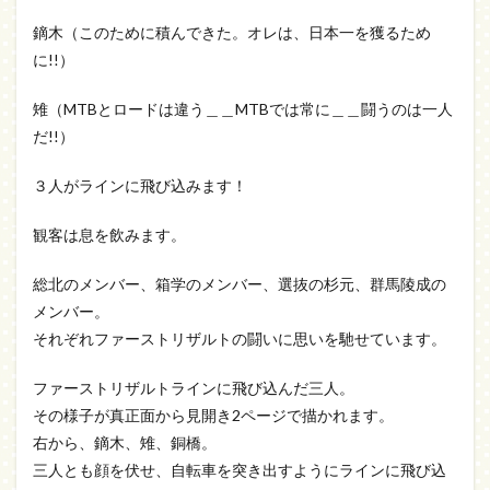
鏑木（このために積んできた。オレは、日本一を獲るため
に!!）
雉（MTBとロードは違う＿＿MTBでは常に＿＿闘うのは一人
だ!!）
３人がラインに飛び込みます！
観客は息を飲みます。
総北のメンバー、箱学のメンバー、選抜の杉元、群馬陵成の
メンバー。
それぞれファーストリザルトの闘いに思いを馳せています。
ファーストリザルトラインに飛び込んだ三人。
その様子が真正面から見開き2ページで描かれます。
右から、鏑木、雉、銅橋。
三人とも顔を伏せ、自転車を突き出すようにラインに飛び込