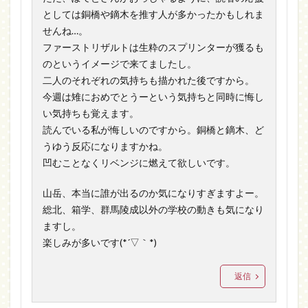
としては銅橋や鏑木を推す人が多かったかもしれま
せんね…。
ファーストリザルトは生粋のスプリンターが獲るも
のというイメージで来てましたし。
二人のそれぞれの気持ちも描かれた後ですから。
今週は雉におめでとうーという気持ちと同時に悔し
い気持ちも覚えます。
読んでいる私が悔しいのですから。銅橋と鏑木、ど
うゆう反応になりますかね。
凹むことなくリベンジに燃えて欲しいです。
山岳、本当に誰が出るのか気になりすぎますよー。
総北、箱学、群馬陵成以外の学校の動きも気になり
ますし。
楽しみが多いです(*´▽｀*)
返信