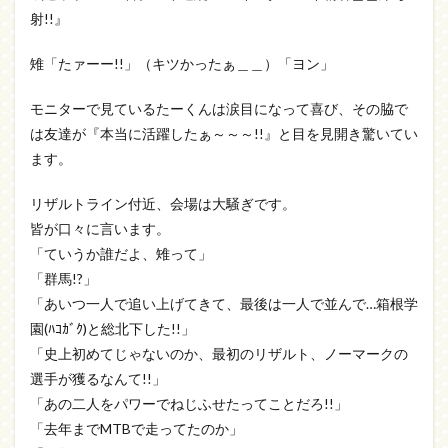
射!!』
雉「たァーー!!」（キツかったぁ＿＿）「ヨン」
モニターで見ているたーくんは涙目になって喜び、その脇で
は友達が『本当に活躍したぁ～～～!!』と目を見開き驚いてい
ます。
リザルトライン付近、会場は大騒ぎです。
皆が口々に言います。
「ていうか誰だよ、雉って」
「群馬!?」
「あいつ一人で追い上げてきて、最後は一人で並んで…箱根学
園(ﾊｺｶﾞｸ)と総北下した!!」
「史上初めてじゃないのか、最初のリザルト、ノーマークの
選手が獲るなんて!!」
「あの二人をパワーでねじふせたってことだろ!!」
「去年までMTBで走ってたのか」