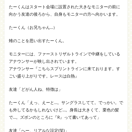
たーくんはスタート会場に設置された大きなモニターの前に
向かう友達の後ろから、自身もモニターの方へ向かいます。
たーくん（お兄ちゃん…）
雉のことを思い出すたーくん。
モニターには、ファーストリザルトラインで中継をしている
アナウンサーが映し出されています。
アナウンサー『こちらスプリントラインに来ております。す
ごい盛り上がりです。レースは白熱』
友達「どがん人ね、特徴は」
たーくん「えっ、えーと…。サングラスしてて。でっかい。で
も外してるかもしれないけど…。身長は大きくて、栗色の髪
で…。ズボンのところに『R』って書いてあって」
友達「へー、リアルな設定(笑)」