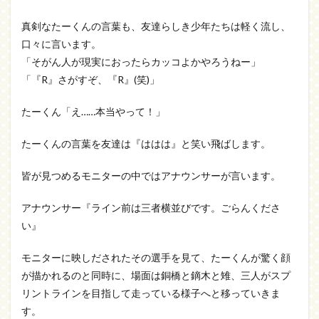
真剣なたーくんの言葉も、友達らしき少年たちは軽く流し、
口々に言います。
「そがん人が現実におったらカッコよかやろうねー」
「『R』さがすぞ、『R』(笑)」
たーくん「え……本当やって！」
たーくんの言葉を友達は『ははは』と笑い飛ばします。
皆が見つめるモニターの中ではアナウンサーが言います。
アナウンサー『ライン前は三者横並びです。ごらんくださ
い』
モニターに映しだされたその選手を見て、たーくんが驚く顔
が描かれるのと同時に、場面は銅橋と鏑木と雉、三人がスプ
リントラインを目指して走っている様子へと移っていきま
す。