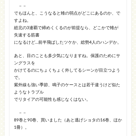
－－
でもほんと、こうなると雉の弱点がどこにあるのか、で
すよね。
総北の3連覇で締めくくるのが前提なら、どこかで雉が
失速する筋書
になるけど…前半飛ばしたツケか、総勢4人のハンデか。
あと、目のことも多少気になりますね。保護のためにサ
ングラスを
かけてるのにちょくちょく外してるシーンが目立つよう
で。
紫外線も強い季節、鳴子のケースとは若干違うけど似た
ようなトラブル
でリタイアの可能性も感じなくはない。
－－
89巻と90巻、買いました（あと逃げショタの16巻、ほか
1冊）。