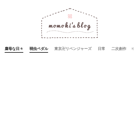
腐母な日々
弱虫ペダル
東京卍リベンジャーズ
日常
二次創作
お