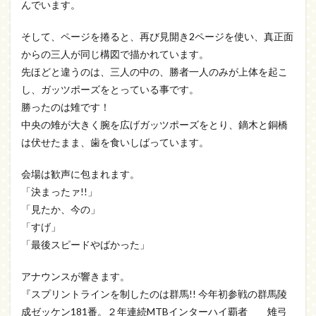
んでいます。
そして、ページを捲ると、再び見開き2ページを使い、真正面
からの三人が同じ構図で描かれています。
先ほどと違うのは、三人の中の、勝者一人のみが上体を起こ
し、ガッツポーズをとっている事です。
勝ったのは雉です！
中央の雉が大きく腕を広げガッツポーズをとり、鏑木と銅橋
は伏せたまま、歯を食いしばっています。
会場は歓声に包まれます。
「決まったァ!!」
「見たか、今の」
「すげ」
「最後スピードやばかった」
アナウンスが響きます。
『スプリントラインを制したのは群馬!! 今年初参戦の群馬陵
成ゼッケン181番。２年連続MTBインターハイ覇者＿＿雉弓