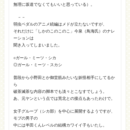
無理に坂道でなくてもいいと思っている）。
－－
弱虫ペダルのアニメ続編はメドが立たないですが、
それだけに「しかのこのこのこ」今泉（鳥海氏）のナレ
ーションは
聞き入ってしまいました。
○ガール・ミーツ・シカ
◎ガール・ミーツ・スカシ
普段から小野田とか御堂筋みたいな妖怪相手にしてるか
ら
破茶滅茶な内容の脚本でも淡々とこなすでしょう。
あ、元ヤンという点では荒北との接点もあったわけで。
女子グループ（シカ部）を中心に展開するようですが、
モブの男子の
中には半田くんレベルの結構カワイイ子もいたし。