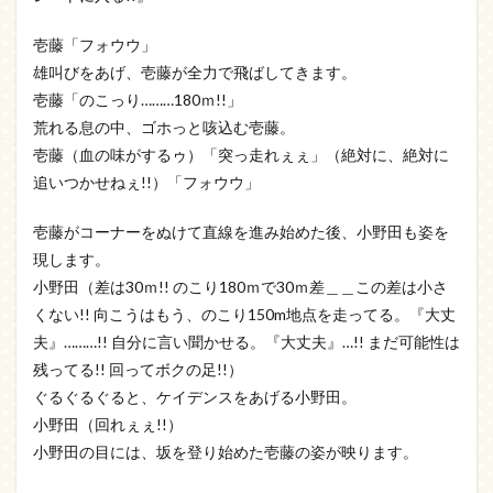
壱藤「フォウウ」
雄叫びをあげ、壱藤が全力で飛ばしてきます。
壱藤「のこっり………180ｍ!!」
荒れる息の中、ゴホっと咳込む壱藤。
壱藤（血の味がするゥ）「突っ走れぇぇ」（絶対に、絶対に
追いつかせねぇ!!）「フォウウ」
壱藤がコーナーをぬけて直線を進み始めた後、小野田も姿を
現します。
小野田（差は30ｍ!! のこり180ｍで30ｍ差＿＿この差は小さ
くない!! 向こうはもう、のこり150m地点を走ってる。『大丈
夫』………!! 自分に言い聞かせる。『大丈夫』…!! まだ可能性は
残ってる!! 回ってボクの足!!）
ぐるぐるぐると、ケイデンスをあげる小野田。
小野田（回れぇぇ!!）
小野田の目には、坂を登り始めた壱藤の姿が映ります。