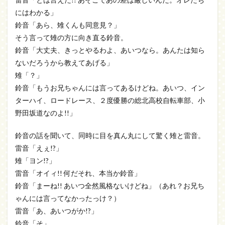
にはわかる」
鈴音「あら、雉くんも同意見？」
そう言って雉の方に向き直る鈴音。
鈴音「大丈夫、きっとやるわよ、あいつなら。あんたは知ら
ないだろうから教えてあげる」
雉「？」
鈴音「もうお兄ちゃんには言ってあるけどね。あいつ、イン
ターハイ、ロードレース、２度優勝の総北高校自転車部、小
野田坂道なのよ!!」
鈴音の話を聞いて、同時に目を真ん丸にして驚く雉と雷音。
雷音「えぇ!?」
雉「ヨン!?」
雷音「オイィ!! 何だそれ、本当か鈴音」
鈴音「まーね!! あいつ全然風格ないけどね」（あれ？お兄ち
ゃんには言ってなかったっけ？）
雷音「あ、あいつがか!?」
鈴音「そ」