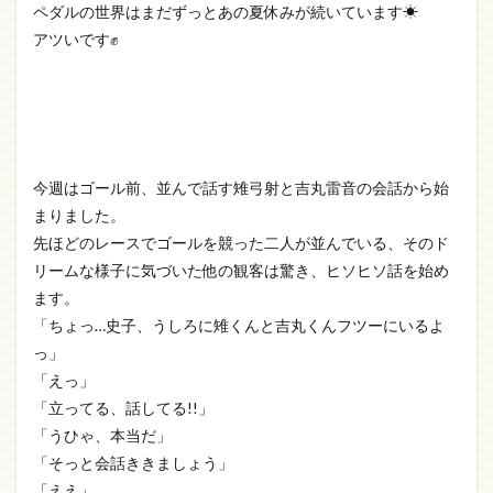
ペダルの世界はまだずっとあの夏休みが続いています☀
アツいです✊
今週はゴール前、並んで話す雉弓射と吉丸雷音の会話から始
まりました。
先ほどのレースでゴールを競った二人が並んでいる、そのド
リームな様子に気づいた他の観客は驚き、ヒソヒソ話を始め
ます。
「ちょっ…史子、うしろに雉くんと吉丸くんフツーにいるよ
っ」
「えっ」
「立ってる、話してる!!」
「うひゃ、本当だ」
「そっと会話ききましょう」
「ええ」