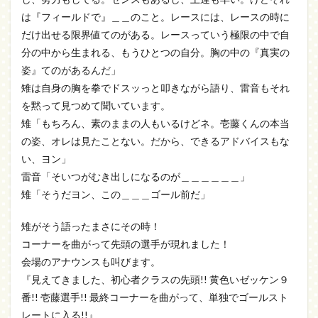
は『フィールドで』＿＿のこと。レースには、レースの時に
だけ出せる限界値てのがある。レースっていう極限の中で自
分の中から生まれる、もうひとつの自分。胸の中の『真実の
姿』てのがあるんだ」
雉は自身の胸を拳でドスッっと叩きながら語り、雷音もそれ
を黙って見つめて聞いています。
雉「もちろん、素のままの人もいるけどネ。壱藤くんの本当
の姿、オレは見たことない。だから、できるアドバイスもな
い、ヨン」
雷音「そいつがむき出しになるのが＿＿＿＿＿＿」
雉「そうだヨン、この＿＿＿ゴール前だ」
雉がそう語ったまさにその時！
コーナーを曲がって先頭の選手が現れました！
会場のアナウンスも叫びます。
『見えてきました、初心者クラスの先頭!! 黄色いゼッケン９
番!! 壱藤選手!! 最終コーナーを曲がって、単独でゴールスト
レートに入る!!』