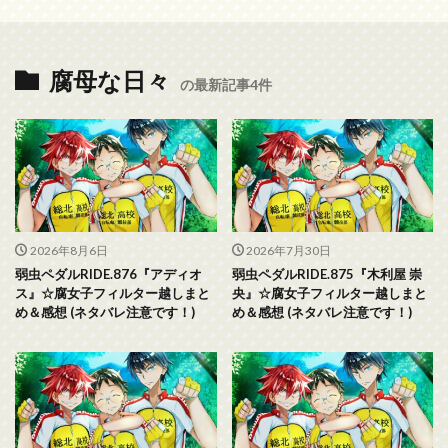
腐母な日々
の最新記事4件
2026年8月6日
2026年7月30日
弱虫ペダルRIDE.876『アディオ
弱虫ペダルRIDE.875『木利屋 崇
ス』☆腐女子フィルター越しまと
央』☆腐女子フィルター越しまと
め＆感想 (ネタバレ注意です！)
め＆感想 (ネタバレ注意です！)