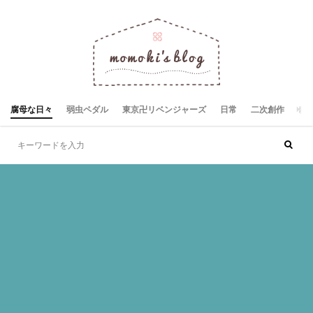
腐母な日々
弱虫ペダル
東京卍リベンジャーズ
日常
二次創作
お