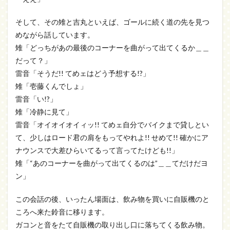
そして、その雉と吉丸といえば、ゴールに続く道の先を見つ
めながら話しています。
雉「どっちがあの最後のコーナーを曲がって出てくるか＿＿
だって？」
雷音「そうだ!! てめェはどう予想する!?」
雉「壱藤くんでしょ」
雷音「い!?」
雉「冷静に見て」
雷音「オイオイオイィッ!! てめェ自分でバイクまで貸しとい
て、少しはロード君の肩をもってやれよ!! せめて!! 確かにア
ナウンスで大差ひらいてるって言ってたけども!!」
雉「“あのコーナーを曲がって出てくるのは”＿＿てだけだヨ
ン」
この会話の後、いったん場面は、飲み物を買いに自販機のと
ころへ来た鈴音に移ります。
ガコンと音をたて自販機の取り出し口に落ちてくる飲み物。