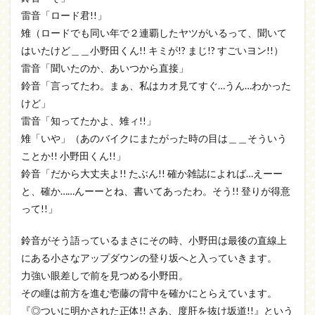
雷音「ロード君!!」
雉（ロードでも同い年で２連覇したヤツがいるって、聞いて
はいたけど＿＿小野田くん!! キミが!? まじ!? すごいヨン!!）
雷音「聞いたのか、あいつから直接」
鈴音「言ってたわ。まぁ、私はカオ見てすぐ…うん…わかった
けど」
雷音「知ってたかよ、雉ィ!!」
雉「いや」（あのバイクにまたがった時の目は＿＿そういう
ことか!! 小野田くん!!」
鈴音「だから大丈夫よ!! たぶん!! 確か雑誌によれば…えーー
と、確か……んーーとね、書いてあったわ。そう!! 登りが得意
って!!」
鈴音がそう語っているまさにその時、小野田は最後の直線上
にある小さなアップダウンの登り坂へと入っていきます。
力強い眼差しで前を見つめる小野田。
その瞳は前方を進む壱藤の背中を確かにとらえています。
『◎ついに明かされた正体!! さあ、度肝を抜け坂道!!』という