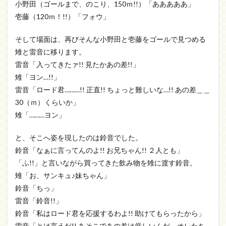
小野田（ゴールまで、のこり、150ｍ!!）「あああああ」
壱藤（120ｍ！!!）「フォウ」
そして場面は、再びそんな小野田と壱藤をゴールで見つめる
雉と雷音に移ります。
雷音「入ってきたァ!! 見たかあの差!!」
雉「ヨン…!!」
雷音「ロード君………!! 正直!! ちょっと難しいな…!! あの差＿＿
30（ｍ）くらいか」
雉「………ヨン」
と、そこへ姿を現したのは鈴音でした。
鈴音「なぁに言ってんのよ!! お兄ちゃん!! ２人とも」
「ふ!!」と言いながら買ってきた飲み物を雉に渡す鈴音。
雉「お、サンキュ♪妹ちゃん」
鈴音「ちっ」
雷音「鈴音!!」
鈴音「私はロード君を応援するわよ!! 助けてもらったから」
雷音「とは言えだ!! あそこであの差は厳しいんだ。オレたち