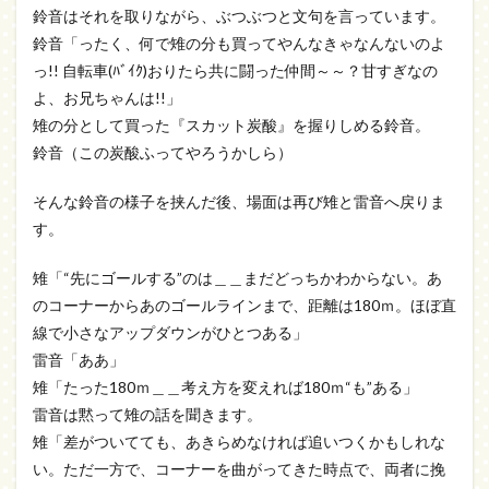
鈴音はそれを取りながら、ぶつぶつと文句を言っています。
鈴音「ったく、何で雉の分も買ってやんなきゃなんないのよ
っ!! 自転車(ﾊﾞｲｸ)おりたら共に闘った仲間～～？甘すぎなの
よ、お兄ちゃんは!!」
雉の分として買った『スカット炭酸』を握りしめる鈴音。
鈴音（この炭酸ふってやろうかしら）
そんな鈴音の様子を挟んだ後、場面は再び雉と雷音へ戻りま
す。
雉「“先にゴールする”のは＿＿まだどっちかわからない。あ
のコーナーからあのゴールラインまで、距離は180ｍ。ほぼ直
線で小さなアップダウンがひとつある」
雷音「ああ」
雉「たった180ｍ＿＿考え方を変えれば180ｍ“も”ある」
雷音は黙って雉の話を聞きます。
雉「差がついてても、あきらめなければ追いつくかもしれな
い。ただ一方で、コーナーを曲がってきた時点で、両者に挽