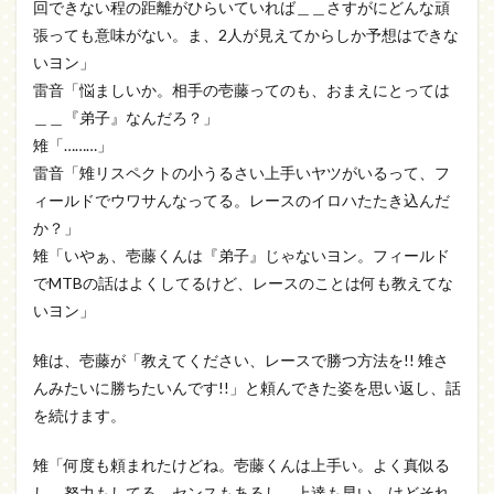
回できない程の距離がひらいていれば＿＿さすがにどんな頑
張っても意味がない。ま、2人が見えてからしか予想はできな
いヨン」
雷音「悩ましいか。相手の壱藤ってのも、おまえにとっては
＿＿『弟子』なんだろ？」
雉「………」
雷音「雉リスペクトの小うるさい上手いヤツがいるって、フ
ィールドでウワサんなってる。レースのイロハたたき込んだ
か？」
雉「いやぁ、壱藤くんは『弟子』じゃないヨン。フィールド
でMTBの話はよくしてるけど、レースのことは何も教えてな
いヨン」
雉は、壱藤が「教えてください、レースで勝つ方法を!! 雉さ
んみたいに勝ちたいんです!!」と頼んできた姿を思い返し、話
を続けます。
雉「何度も頼まれたけどね。壱藤くんは上手い。よく真似る
し、努力もしてる。センスもあるし、上達も早い。けどそれ