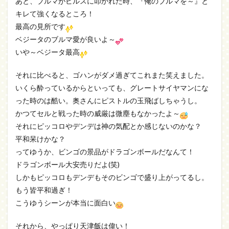
あと、ブルマがビルスに叩かれた時、『俺のブルマを～』と
キレて強くなるところ！
最高の見所です
ベジータのブルマ愛が良いよ～
いや～ベジータ最高
それに比べると、ゴハンがダメ過ぎてこれまた笑えました。
いくら酔っているからといっても、グレートサイヤマンにな
った時のは酷い。奥さんにピストルの玉飛ばしちゃうし。
かつてセルと戦った時の威厳は微塵もなかったよ～
それにピッコロやデンデは神の気配とか感じないのかな？
平和呆けかな？
ってゆうか、ビンゴの景品がドラゴンボールだなんて！
ドラゴンボール大安売りだよ(笑)
しかもピッコロもデンデもそのビンゴで盛り上がってるし。
もう皆平和過ぎ！
こうゆうシーンが本当に面白い
それから、やっぱり天津飯は偉い！