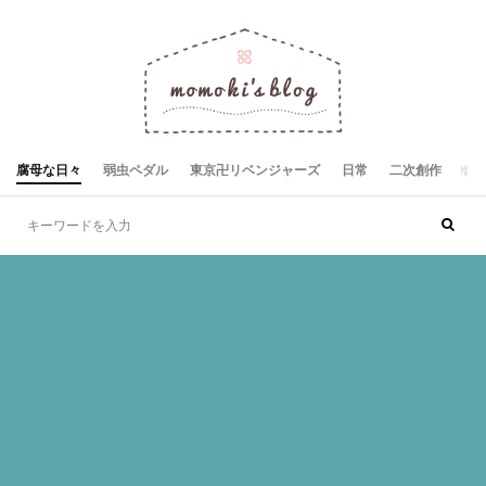
腐母な日々
弱虫ペダル
東京卍リベンジャーズ
日常
二次創作
お