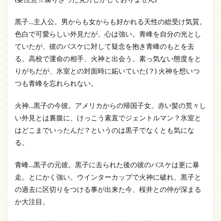
黒子…主人公。男からも女からも好かれる天性の総受け気質。
色白で可愛らしい外見だが、心は強い。青峰を自分の光とし
ていたが、彼のバスケに対して疑念を抱き青峰のもとを去
る。高校で運命の相手、火神と出会う。素っ気ない態度をと
りがちだが、氷室との対面時に妬いていた(？) 火神を想いつ
つも青峰を忘れられない。
火神…黒子の今彼。アメリカからの帰国子女。赤い髪の荒々し
い外見とは裏腹に、けっこう素直でジェントルマン？氷室と
はどこまでいったんだ？というのは黒子でなくとも気にな
る。
青峰…黒子の元彼。黒子に去られた後の彼のバスケは更に暴
走。とにかく強い。ウインターカップで火神に破れ、黒子と
の過去に区切りをつける事が出来た今、桜井との仲が深まる
か大注目。