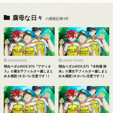
腐母な日々
の最新記事4件
2026年8月6日
2026年7月30日
弱虫ペダルRIDE.876『アディオ
弱虫ペダルRIDE.875『木利屋 崇
ス』☆腐女子フィルター越しまと
央』☆腐女子フィルター越しまと
め＆感想 (ネタバレ注意です！)
め＆感想 (ネタバレ注意です！)