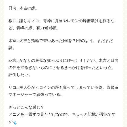
日向…木吉の嫁。
桜井…謝りキノコ。青峰に弁当やレモンの蜂蜜漬けを作るな
ど、青峰の嫁、有力候補者。
氷室…火神と指輪で誓いあった(何を？)仲のよう。まだまだ
謎。
花宮…かなりの最低な奴っぷりにびっくり！だが、木吉と日向
の仲を揺るぎないものにさせるきっかけを作ったという点、
評価したい。
リコ…主人公がヒロインの座も奪ってしまっている為、監督＆
マネージャーで頑張っている。
ざっとこんな感じ？
アニメを一回ずつ見ただけなので、ちょっと記憶が曖昧です
が