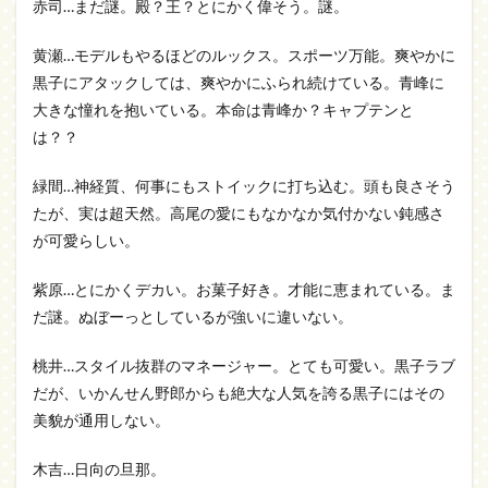
赤司…まだ謎。殿？王？とにかく偉そう。謎。
黄瀬…モデルもやるほどのルックス。スポーツ万能。爽やかに
黒子にアタックしては、爽やかにふられ続けている。青峰に
大きな憧れを抱いている。本命は青峰か？キャプテンと
は？？
緑間…神経質、何事にもストイックに打ち込む。頭も良さそう
たが、実は超天然。高尾の愛にもなかなか気付かない鈍感さ
が可愛らしい。
紫原…とにかくデカい。お菓子好き。才能に恵まれている。ま
だ謎。ぬぼーっとしているが強いに違いない。
桃井…スタイル抜群のマネージャー。とても可愛い。黒子ラブ
だが、いかんせん野郎からも絶大な人気を誇る黒子にはその
美貌が通用しない。
木吉…日向の旦那。