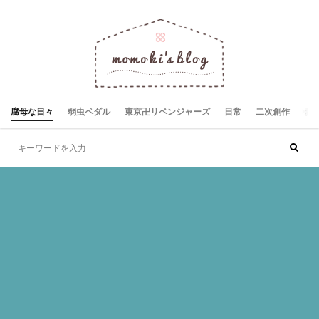
腐母な日々
弱虫ペダル
東京卍リベンジャーズ
日常
二次創作
お