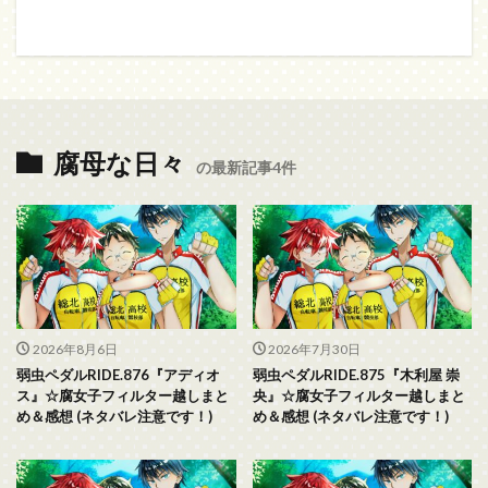
腐母な日々
の最新記事4件
2026年8月6日
2026年7月30日
弱虫ペダルRIDE.876『アディオ
弱虫ペダルRIDE.875『木利屋 崇
ス』☆腐女子フィルター越しまと
央』☆腐女子フィルター越しまと
め＆感想 (ネタバレ注意です！)
め＆感想 (ネタバレ注意です！)