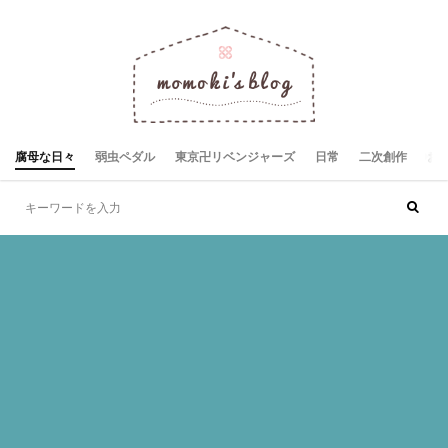
腐母な日々
弱虫ペダル
東京卍リベンジャーズ
日常
二次創作
お