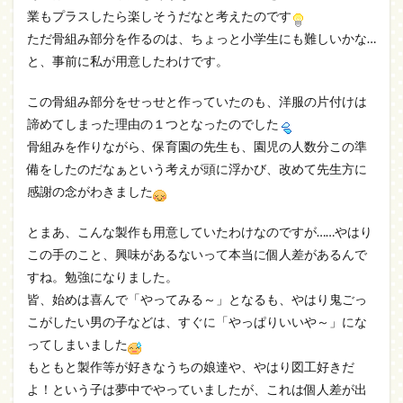
業もプラスしたら楽しそうだなと考えたのです
ただ骨組み部分を作るのは、ちょっと小学生にも難しいかな…
と、事前に私が用意したわけです。
この骨組み部分をせっせと作っていたのも、洋服の片付けは
諦めてしまった理由の１つとなったのでした
骨組みを作りながら、保育園の先生も、園児の人数分この準
備をしたのだなぁという考えが頭に浮かび、改めて先生方に
感謝の念がわきました
とまあ、こんな製作も用意していたわけなのですが……やはり
この手のこと、興味があるないって本当に個人差があるんで
すね。勉強になりました。
皆、始めは喜んで「やってみる～」となるも、やはり鬼ごっ
こがしたい男の子などは、すぐに「やっぱりいいや～」にな
ってしまいました
もともと製作等が好きなうちの娘達や、やはり図工好きだ
よ！という子は夢中でやっていましたが、これは個人差が出