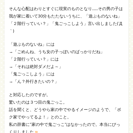
そんな心配はわりとすぐに現実のものとなり……その男の子は
我が家に着いて30分もたたないうちに、「遊ぶものないね」
「２階行っていい？」「鬼ごっこしよう」言い出しました(´Д
｀)
「遊ぶものないね」には
→「ごめんね、うち女の子っぽいのばっかりだね」
「２階行っていい？」には
→「それは絶対ダメだよ～」
「鬼ごっこしよう」には
→「ん？外行きたいの？」
と対応したのですが。
驚いたのは３つ目の鬼ごっこ。
話を聞くと、どうやら家の中でやるイメージのようで、「ボ
ク家でやってるよ！」とのこと。
私の辞書に“家の中で鬼ごっこ”はなかったので。本当にびっ
くりしました