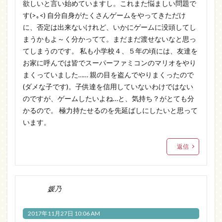
欲しいと言い始めていますし。これまた悩ましい問題で
す(>｡<) 自分自身がたくさんゲームをやってきただけ
に、否定は出来ないけれど、いかにゲームに没頭してし
まうかもよ～く分かってて。まだまだ渡せないなと思っ
てしまうのです。 私も小学校４、５年の頃には、友達を
お家に呼んでは皆でスーパーファミコンのマリオをやり
まくっていました…… 親の目を盗んでやりまくったので
(ダメな子です)。子供達を信用していないわけではない
のですが、ゲームしたいよね…と、気持ち？がとても分
かるので。 極力持たせるのを先延ばしにしたいと思って
います。
返信
媛乃
2017年11月27日 10:06 AM