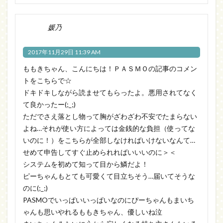
媛乃
2017年11月29日 11:39 AM
ももきちゃん、こんにちは！ＰＡＳＭＯの記事のコメン
トをこちらで☆
ドキドキしながら読ませてもらったよ。悪用されてなく
て良かったー(;_;)
ただでさえ落とし物って胸がざわざわ不安でたまらない
よね…それが使い方によっては金銭的な負担（使ってな
いのに！）をこちらが全部しなければいけないなんて…
せめて申告してすぐ止められればいいいのに＞＜
システムを初めて知って目から鱗だよ！
ピーちゃんもとても可愛くて目立ちそう…届いてそうな
のに(;_;)
PASMOでいっぱいいっぱいなのにぴーちゃんもまいち
ゃんも思いやれるももきちゃん、優しいね泣