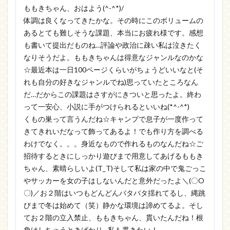
ももきちゃん、おはよう(^-^*)/
体調は良くなってきたかな。その時にこのボリュームの
あるとても難しそうな課題、本当にお疲れ様です。感想
も書いて提出だものね…評論や政治に疎い私は泣きたく
なりそうだよ。ももきちゃんは得意なジャンルなのかな
☆最近本は一日100ページくらいがちょうどいいなと(そ
れも自分の好きなジャンルでね)思っていたところなん
だ…だからこの課題はさすがにきついと思ったよ。終わ
って一安心、小説に手がつけられるといいね(*^-^*)
くもの巣って言うんだね☆キャンプで息子が一度作って
きてきれいだなって飾ってあるよ！でも作り方を調べる
わけでなく。。。身近なもので作れるものなんだね☆ご
招待するときにしっかり遊びまで用意してあげるももき
ちゃん、素晴らしいよ(T_T)そして私は家の中で鬼ごっこ
やサッカーを女の子はしないんだと意外だったよ＼(〇O
〇)／お２階はいつもどんどんバタバタ揺れてるし、縄跳
びまで冬は始めて（笑）静かな環境は諦めてるよ。そし
てお２階の立入禁止、ももきちゃん、貫いたんだね！根
負けしちゃうときばかり…私も貫きたい！