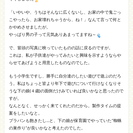
「いやいや、うちはそんなに広くないし、お家の中で鬼ごっ
こやったら、お家壊れちゃうから、ね！」なんて言って何と
かやめさせましたが。
やっぱり男の子って元気ありあまってますね～
で、冒頭の写真に映っていたものの話に戻るのですが。
これは、私が子供達がやってみたいと興味を示すようならや
らせてあげようと用意したものなのでした。
もう小学生ですし、勝手に自分達のしたい遊びで遊ぶのだろ
う。私はちょっと皆より年下で遊びについて行けなくなりそ
うな下の娘(４歳)の面倒だけみていれば良いかなと思ったので
すが。
なんとなく、せっかく来てくれたのだから。製作タイムの提
案をしたいなと。
プラバンも飽きたし…と、下の娘が保育園でやっていた“蜘蛛
の巣作り”が良いかなと考えたのでした。