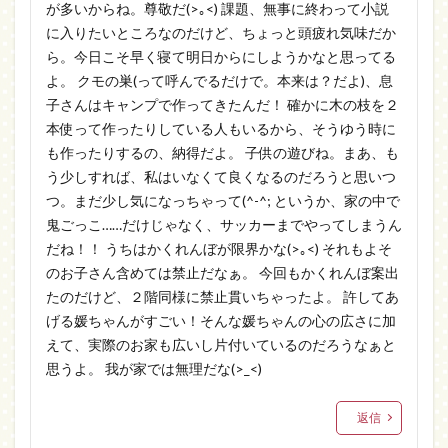
が多いからね。尊敬だ(>｡<) 課題、無事に終わって小説
に入りたいところなのだけど、ちょっと頭疲れ気味だか
ら。今日こそ早く寝て明日からにしようかなと思ってる
よ。 クモの巣(って呼んでるだけで。本来は？だよ)、息
子さんはキャンプで作ってきたんだ！ 確かに木の枝を２
本使って作ったりしている人もいるから、そうゆう時に
も作ったりするの、納得だよ。 子供の遊びね。まあ、も
う少しすれば、私はいなくて良くなるのだろうと思いつ
つ。まだ少し気になっちゃって(^-^; というか、家の中で
鬼ごっこ……だけじゃなく、サッカーまでやってしまうん
だね！！ うちはかくれんぼが限界かな(>｡<) それもよそ
のお子さん含めては禁止だなぁ。 今回もかくれんぼ案出
たのだけど、２階同様に禁止貫いちゃったよ。 許してあ
げる媛ちゃんがすごい！そんな媛ちゃんの心の広さに加
えて、実際のお家も広いし片付いているのだろうなぁと
思うよ。 我が家では無理だな(>_<)
返信