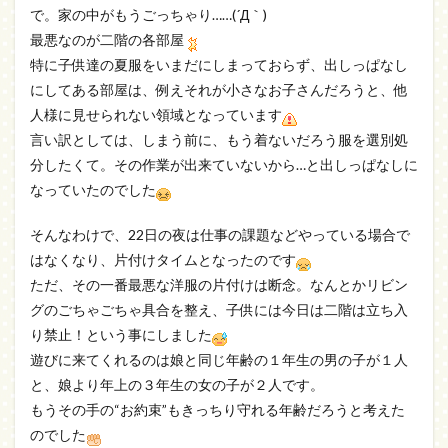
で。家の中がもうごっちゃり……(´Д｀)
最悪なのが二階の各部屋
特に子供達の夏服をいまだにしまっておらず、出しっぱなし
にしてある部屋は、例えそれが小さなお子さんだろうと、他
人様に見せられない領域となっています
言い訳としては、しまう前に、もう着ないだろう服を選別処
分したくて。その作業が出来ていないから…と出しっぱなしに
なっていたのでした
そんなわけで、22日の夜は仕事の課題などやっている場合で
はなくなり、片付けタイムとなったのです
ただ、その一番最悪な洋服の片付けは断念。なんとかリビン
グのごちゃごちゃ具合を整え、子供には今日は二階は立ち入
り禁止！という事にしました
遊びに来てくれるのは娘と同じ年齢の１年生の男の子が１人
と、娘より年上の３年生の女の子が２人です。
もうその手の“お約束”もきっちり守れる年齢だろうと考えた
のでした