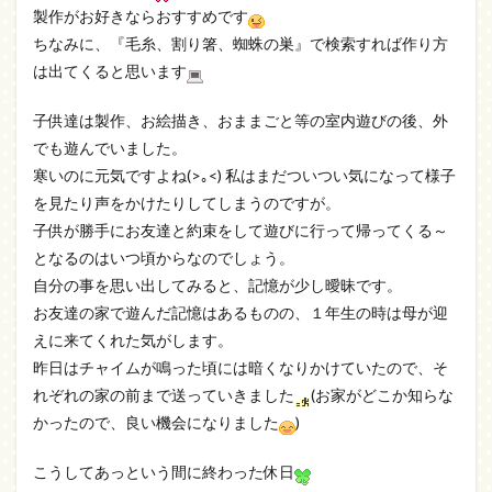
製作がお好きならおすすめです
ちなみに、『毛糸、割り箸、蜘蛛の巣』で検索すれば作り方
は出てくると思います
子供達は製作、お絵描き、おままごと等の室内遊びの後、外
でも遊んでいました。
寒いのに元気ですよね(>｡<) 私はまだついつい気になって様子
を見たり声をかけたりしてしまうのですが。
子供が勝手にお友達と約束をして遊びに行って帰ってくる～
となるのはいつ頃からなのでしょう。
自分の事を思い出してみると、記憶が少し曖昧です。
お友達の家で遊んだ記憶はあるものの、１年生の時は母が迎
えに来てくれた気がします。
昨日はチャイムが鳴った頃には暗くなりかけていたので、そ
れぞれの家の前まで送っていきました
(お家がどこか知らな
かったので、良い機会になりました
)
こうしてあっという間に終わった休日