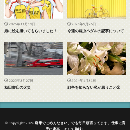
2025年11月19日
2025年9月26日
娘に絵を描いてもらいました！
今週の弱虫ペダルの記事について
2025年3月27日
2024年1月31日
秋田書店の火災
戦争を知らない私が思うこと②
© Copyright 2026
腐母でごめんなさい、でも毎日頑張ってます。仕事に育
児に家事、そして趣味♪
.