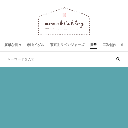
腐母な日々
弱虫ペダル
東京卍リベンジャーズ
日常
二次創作
お