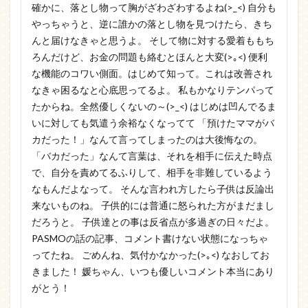
確かに、落とし物って胸がざわざわするよね(>_<) 自分も
やっちゃうと、逆に誰かの落とし物を見つけたら、きち
んと届けなきゃと思うよ。 そして物に対する愛着ももち
ろんだけど、お金の問題も絡むとほんと大変(>｡<) 便利
な機能のコワい側面。はじめて知って。これは改善され
なきゃ困るなと心底思ってるよ。 私もかなりテンパって
たからね。全然優しくないの～(>_<) はじめは凹んでるま
いに対しても気遣う余裕なくなってて 「預けたママがバ
カだった！」なんて言ってしまったのは大後悔なの。
「バカだった」なんて言葉は、それを相手に伝えた時点
で、自分を責めてるふりして、相手を非難しているよう
なもんだよなって。 そんな言われ方したら子供は反論出
来ないものね。 子供的には普通に怒られた方がまだまし
だろうと。 子供達との事は反省点が多過ぎの日々だよ。
PASMOの話の記事、コメント書けない状態になっちゃ
ってたね。 ごめんね、気付かなかった(>｡<) なおしてお
きました！ 媛ちゃん、いつも優しいコメント本当にあり
がとう！