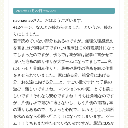
2017年11月27日 9:47 AM
naonaonaoさん、おはようございます。
412ページ、なんとか終わらせました！というか、終わ
りにしました。
若干読めていない部分もあるのですが。無理矢理感想文
を書き上げ強制終了です(>_<) 週末はこの課題漬けになっ
てしまったのですが、傍らでは我が家は記事に書かせて
頂いた毛糸の飾り作りが大ブームになってまして…… 私
はせっせと骨組み作りと、最初や最後の毛糸を結ぶ作業
をさせられていました。 家に飾る分、祖父母にあげる
分、お友達にあげる分……と、すごい量です(^-^; 子供の
遊び、難しいですよね。 マンションの中庭、とても羨ま
しいです！それなら安心ですよね！ うちは角地なのです
が、片側は坂で遊びに適さないし、もう片側の道路は車
の通りもあるので、ちょっと心配で。 広々としした場所
を求めるなら公園へ行こう！になってしまいます。 ゲー
ム！！うちもまだ持たせていないのですが。最近はDSが