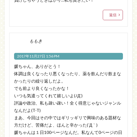
返信
ももき
2017年11月27日 1:56 PM
媛ちゃん、ありがとう！
体調は良くなったり悪くなったり、薬を飲んだり飲まな
かったりの繰り返しだよ。
でも前より良くなったかな！
いつも気遣ってくれて嬉しいよ(ﾉД`)
評論や政治、私も疎い疎い！全く得意じゃないジャンル
なんだよ(T-T)
まあ、今回はその中ではギリッギリで興味のある題材な
方だけど、苦痛だよ、ほんと辛かった(´Д｀)
媛ちゃんは１日100ページなんだ。私なんて0ページの日