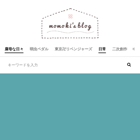
腐母な日々
弱虫ペダル
東京卍リベンジャーズ
日常
二次創作
お