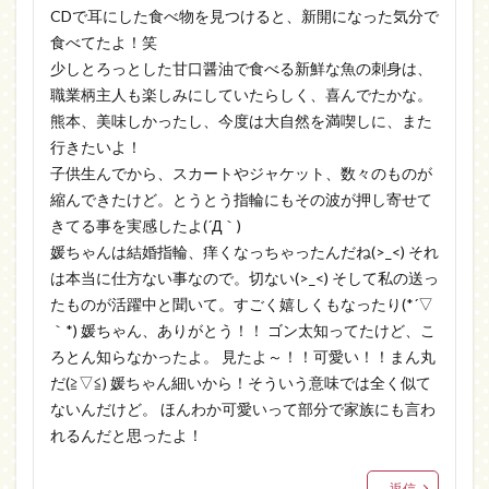
CDで耳にした食べ物を見つけると、新開になった気分で
食べてたよ！笑
少しとろっとした甘口醤油で食べる新鮮な魚の刺身は、
職業柄主人も楽しみにしていたらしく、喜んでたかな。
熊本、美味しかったし、今度は大自然を満喫しに、また
行きたいよ！
子供生んでから、スカートやジャケット、数々のものが
縮んできたけど。とうとう指輪にもその波が押し寄せて
きてる事を実感したよ(´Д｀)
媛ちゃんは結婚指輪、痒くなっちゃったんだね(>_<) それ
は本当に仕方ない事なので。切ない(>_<) そして私の送っ
たものが活躍中と聞いて。すごく嬉しくもなったり(*´▽
｀*) 媛ちゃん、ありがとう！！ ゴン太知ってたけど、こ
ろとん知らなかったよ。 見たよ～！！可愛い！！まん丸
だ(≧▽≦) 媛ちゃん細いから！そういう意味では全く似て
ないんだけど。 ほんわか可愛いって部分で家族にも言わ
れるんだと思ったよ！
返信