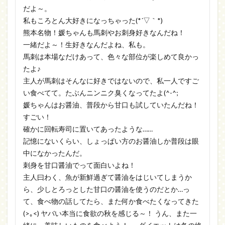
だよ～。
私もころとん大好きになっちゃった(*´▽｀*)
熊本名物！媛ちゃんも馬刺やお刺身好きなんだね！
一緒だよ～！生好きなんだよね、私も。
馬刺は本場なだけあって、色々な部位が楽しめて良かっ
たよ♪
主人が馬刺はそんなに好きではないので、私一人ですご
い食べてて。たぶんニンニク臭くなってたよ(^-^;
媛ちゃんはお醤油、普段から甘口も試していたんだね！
すごい！
確かに回転寿司に置いてあったような……
記憶にないくらい、しょっぱい方のお醤油しか普段は眼
中になかったんだ。
刺身を甘口醤油でって面白いよね！
主人曰わく、魚が新鮮過ぎて醤油をはじいてしまうか
ら、少しとろっとした甘口の醤油を使うのだとか…っ
て、食べ物の話してたら、また何か食べたくなってきた
(>｡<) ヤバい本当に食欲の秋を感じる～！ うん、また一