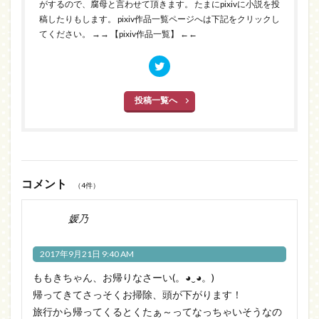
がするので、腐母と言わせて頂きます。 たまにpixivに小説を投
稿したりもします。 pixiv作品一覧ページへは下記をクリックし
てください。
→→ 【pixiv作品一覧】 ←←
投稿一覧へ
コメント
（4件）
媛乃
2017年9月21日 9:40 AM
ももきちゃん、お帰りなさーい(。◕‿◕。)
帰ってきてさっそくお掃除、頭が下がります！
旅行から帰ってくるとくたぁ～ってなっちゃいそうなの