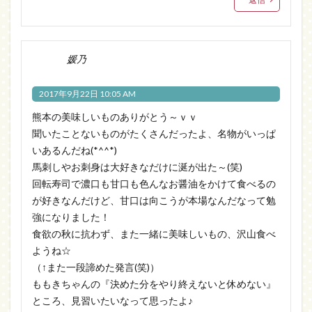
媛乃
2017年9月22日 10:05 AM
熊本の美味しいものありがとう～ｖｖ
聞いたことないものがたくさんだったよ、名物がいっぱ
いあるんだね(*^^*)
馬刺しやお刺身は大好きなだけに涎が出た～(笑)
回転寿司で濃口も甘口も色んなお醤油をかけて食べるの
が好きなんだけど、甘口は向こうが本場なんだなって勉
強になりました！
食欲の秋に抗わず、また一緒に美味しいもの、沢山食べ
ようね☆
（↑また一段諦めた発言(笑)）
ももきちゃんの『決めた分をやり終えないと休めない』
ところ、見習いたいなって思ったよ♪