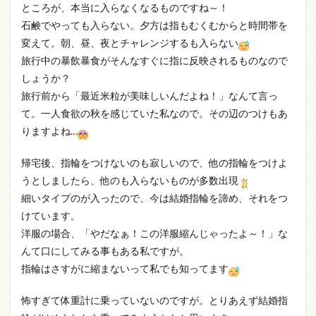
ところが、本当に入らなくなるものですね～！
石鹸でやっても入らない。夕方は指もむくむからと時間帯を
変えて。朝、昼、夜とチャレンジするも入らない
旅行中の暴飲暴食がそんなすぐに指に反映されるものなので
しょうか？
旅行前から「最近米粒が美味しいんだよね！」なんて言っ
て。一人食欲の秋を感じていた私なので。その辺のつけもあ
りますよね…
帰宅後、指輪をつけないのも寂しいので、他の指輪をつけよ
うとしましたら、他のも入らないものが多数出現
細いタイプのが入ったので、今は結婚指輪を諦め、それをつ
けています。
洋服の場合、「やだなぁ！この洋服縮んじゃったよ～！」な
んて口にしてみる事もある私ですが。
指輪はさすがに縮まないって私でも知ってます
怖すぎて体重計に乗っていないのですが。とりあえず結婚指