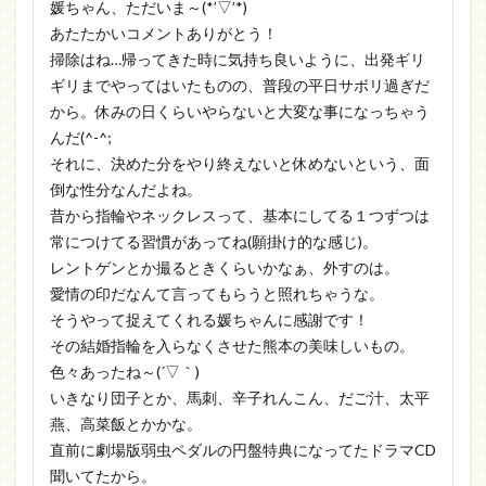
媛ちゃん、ただいま～(*’▽’*)
あたたかいコメントありがとう！
掃除はね…帰ってきた時に気持ち良いように、出発ギリ
ギリまでやってはいたものの、普段の平日サボリ過ぎだ
から。休みの日くらいやらないと大変な事になっちゃう
んだ(^-^;
それに、決めた分をやり終えないと休めないという、面
倒な性分なんだよね。
昔から指輪やネックレスって、基本にしてる１つずつは
常につけてる習慣があってね(願掛け的な感じ)。
レントゲンとか撮るときくらいかなぁ、外すのは。
愛情の印だなんて言ってもらうと照れちゃうな。
そうやって捉えてくれる媛ちゃんに感謝です！
その結婚指輪を入らなくさせた熊本の美味しいもの。
色々あったね～(´▽｀)
いきなり団子とか、馬刺、辛子れんこん、だご汁、太平
燕、高菜飯とかかな。
直前に劇場版弱虫ペダルの円盤特典になってたドラマCD
聞いてたから。