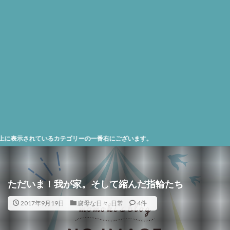
ているカテゴリーの一番右にございます。
ただいま！我が家。そして縮んだ指輪たち
2017年9月19日
腐母な日々
,
日常
4件