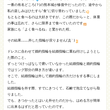
一番の有名どころ(？)の熊本城が修復中だったので。途中から
私の楽しみはひたすら“食”に切り替わっていました
もともと食べるのは大好きですが、この際だから～と、体重
の事は忘れて、さらに限界まで食べていたのです
家族にも「よく食べるね」と驚かれた程。
その結果………外した指輪が戻りません(´Д｀)
ドレスに合わせて婚約指輪を結婚指輪に重ね付けしようとし
た際のこと。
ずっとつけっぱなしで磨いていなかった結婚指輪と婚約指輪
ではリング部分の輝き方が違います。
そこで、結婚指輪は外して婚約指輪の方だけをする事にしま
した。
結婚指輪を外す際、すでにきつくて。石鹸で泡立てながら取
りました。
でも、きつかったとはいえ外せたのだから。はめる方が簡単
に出来るはずだと思っていたのです。