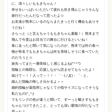
に、清々しいももきちゃん！
幸せをいっぱいいただいて疲れも吹き飛んじゃうそんな
旅行だったんだなって思ったよ☆
お友達が熊本にいるのならまたきっと行く機会もありそ
うだね！
さらっと（と言えちゃうももきちゃん素敵！）熊本まで
飛んで今度はお目当ての舞台に行けるといいね！
食に走ったと聞いて気になったのが、熊本では何の食べ
物が有名でももきちゃんは何を美味しそうに食べていた
のだろうと☆
旅先ってまた一層美味しく感じるよね(*^^*)
指輪との格闘も、応援しながら読ませてもらったよ！
抜けて～！！入って～！！・゜・(ノД`)・゜・と。
縮んだ指輪の悔しさ分かるよ＞＜
婚約指輪が薬指用じゃなくて小指サイズになってそうな
私だもの(^_^;)
でもリングの色が違うと聞いて、ずーっと離さずももき
ちゃんつけてきたこと、とっても深い愛情の印だなって
思ったよ。