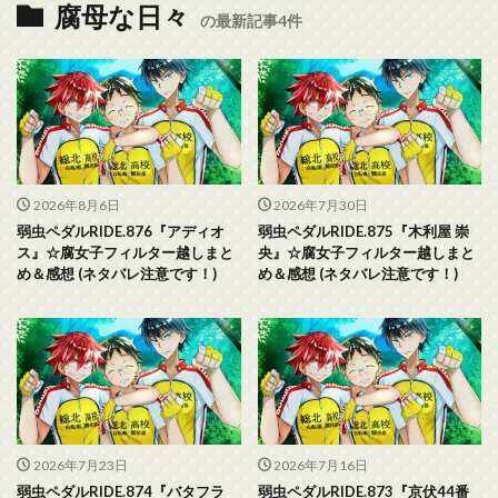
腐母な日々
の最新記事4件
2026年8月6日
2026年7月30日
弱虫ペダルRIDE.876『アディオ
弱虫ペダルRIDE.875『木利屋 崇
ス』☆腐女子フィルター越しまと
央』☆腐女子フィルター越しまと
め＆感想 (ネタバレ注意です！)
め＆感想 (ネタバレ注意です！)
2026年7月23日
2026年7月16日
弱虫ペダルRIDE.874『バタフラ
弱虫ペダルRIDE.873『京伏44番