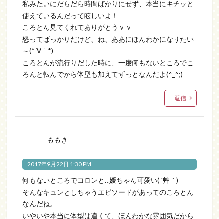
私みたいにだらだら時間ばかりにせず、本当にキチッと
使えているんだって眩しいよ！
ころとん見てくれてありがとうｖｖ
怒ってばっかりだけど、ね、ああにほんわかになりたい
～(*´∀｀*)
ころとんが流行りだした時に、一度何もないところでこ
ろんと転んでから体型も加えてずっとなんだよ(^_^;)
返信
ももき
2017年9月22日 1:30 PM
何もないところでコロンと…媛ちゃん可愛い( ´艸｀)
そんなキュンとしちゃうエピソードがあってのころとん
なんだね。
いやいや本当に体型は違くて、ほんわかな雰囲気だから