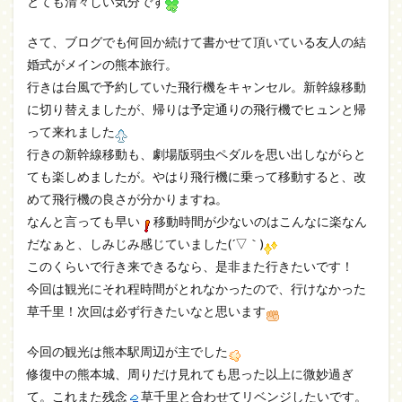
とても清々しい気分です
さて、ブログでも何回か続けて書かせて頂いている友人の結
婚式がメインの熊本旅行。
行きは台風で予約していた飛行機をキャンセル。新幹線移動
に切り替えましたが、帰りは予定通りの飛行機でヒュンと帰
って来れました
行きの新幹線移動も、劇場版弱虫ペダルを思い出しながらと
ても楽しめましたが。やはり飛行機に乗って移動すると、改
めて飛行機の良さが分かりますね。
なんと言っても早い
移動時間が少ないのはこんなに楽なん
だなぁと、しみじみ感じていました(´▽｀)
このくらいで行き来できるなら、是非また行きたいです！
今回は観光にそれ程時間がとれなかったので、行けなかった
草千里！次回は必ず行きたいなと思います
今回の観光は熊本駅周辺が主でした
修復中の熊本城、周りだけ見れても思った以上に微妙過ぎ
て。これまた残念
草千里と合わせてリベンジしたいです。