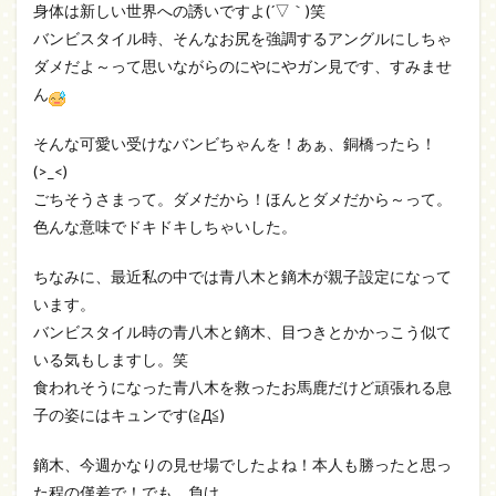
身体は新しい世界への誘いですよ(´▽｀)笑
バンビスタイル時、そんなお尻を強調するアングルにしちゃ
ダメだよ～って思いながらのにやにやガン見です、すみませ
ん
そんな可愛い受けなバンビちゃんを！あぁ、銅橋ったら！
(>_<)
ごちそうさまって。ダメだから！ほんとダメだから～って。
色んな意味でドキドキしちゃいした。
ちなみに、最近私の中では青八木と鏑木が親子設定になって
います。
バンビスタイル時の青八木と鏑木、目つきとかかっこう似て
いる気もしますし。笑
食われそうになった青八木を救ったお馬鹿だけど頑張れる息
子の姿にはキュンです(≧Д≦)
鏑木、今週かなりの見せ場でしたよね！本人も勝ったと思っ
た程の僅差で！でも、負け…。