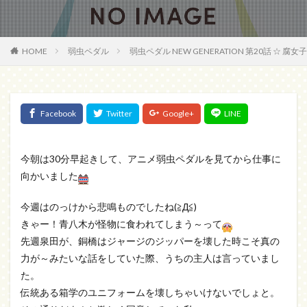
HOME
弱虫ペダル
弱虫ペダル NEW GENERATION 第20話 ☆ 腐
今朝は30分早起きして、アニメ弱虫ペダルを見てから仕事に
向かいました
今週はのっけから悲鳴ものでしたね(≧Д≦)
きゃー！青八木が怪物に食われてしまう～って
先週泉田が、銅橋はジャージのジッパーを壊した時こそ真の
力が～みたいな話をしていた際、うちの主人は言っていまし
た。
伝統ある箱学のユニフォームを壊しちゃいけないでしょと。