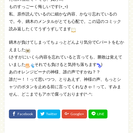
ものすっごーく悔しいです(>_<)
私、原作読んでいるのに細かな内容、かなり忘れているの
で。今、鏑木のメンタルがとても心配で。この辺のコミック
読み返したくてうずうずしてます
鏑木が負けてしまってちょっとどんより気分でCパートをむか
えました
(さすがにいくら内容を忘れていると言っても、勝敗は覚えて
いました
それでも負けると気持ち落ちます
)
あのオレンジビーナの神様、誰の声ですかね？？
誰だー！！って思いつつ、とりあえず、神様の声、もっとシ
ャツのボタンを止める前に言ってくれなきゃ！って。すみま
せん、どこまでもアホで腐っております(^-^;