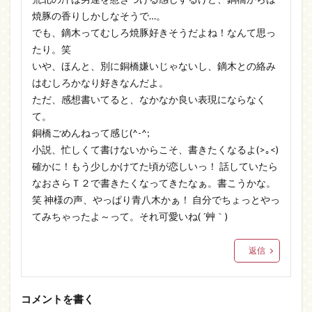
焼豚の香りしかしなそうで…。
でも、鏑木ってむしろ焼豚好きそうだよね！なんて思っ
たり。笑
いや、ほんと、別に銅橋嫌いじゃないし、鏑木との絡み
はむしろかなり好きなんだよ。
ただ、感想書いてると、なかなか良い表現にならなく
て。
銅橋ごめんねって感じ(^-^;
小説、忙しくて書けないからこそ、書きたくなるよ(>｡<)
確かに！もう少しかけてた頃が恋しいっ！ 話していたら
なおさらＴ２で書きたくなってきたなぁ。書こうかな。
笑 神様の声、やっぱり青八木かぁ！ 自分でちょっとやっ
てみちゃったよ～って。それ可愛いね( ´艸｀)
返信
コメントを書く