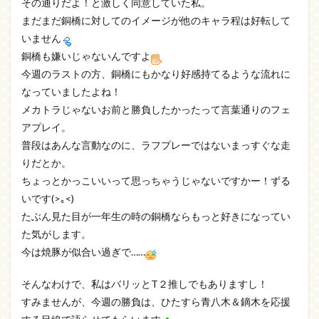
その通りだよ！と激しく同意していた私。
まだまだ銅橋に対してのイメージが他のキャラ程は好転して
いません
銅橋も嫌いじゃないんですよ
今週のラストの方、銅橋にもかなり好感持てるような流れに
なっていましたよね！
メカトラじゃないお前と勝負したかったって言葉通りのフェ
アプレイ。
普段はあんな言動なのに、ラフプレーではないまっすぐな走
りだとか。
ちょっとかっこいいって思っちゃうじゃないですかー！ずる
いです(>｡<)
たぶん見た目が一年生の時の銅橋ならもっと好きになってい
た気がします。
今は焼豚が似合い過ぎで……
そんなわけで、私はバリッとT２推しでもありますし！
すみませんが、今週の勝負は、ひたすら青八木＆鏑木を応援