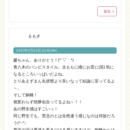
返信
ももき
2017年5月25日 12:43 AM
媛ちゃん、ありがとう！(*´▽｀*)
青八木のバンビスタイル。太ももに瞳にお尻に(笑) 気に
なるところいっぱいだよね。
とりあえずまん丸状態より良いなって結論に至ってるよ
～。
そして銅橋！
相変わらず焼豚似合ってるよね～！！
あの野生感はすごいっ！
同じ野生でも、荒北のとは全然違う感じなのは何故だろ
う(^-^;
荒北の汗は男達を惹きつける感じするけど、銅橋からは