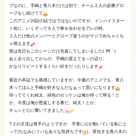
ブなのに、手嶋と青八木だけは別で。チーム２人の必勝グロ
ーブをし続けてて
このアニメ20話の話ではではないのですが、インハイスター
ト前に、いくぞって６人で拳を合わせるアレの時。
２人だけ他のメンバーとグローブ違うのがマジでめちゃくち
ゃ萌えます
実は先日もこのシーンだけ見返してしまいました( ´艸｀)
あと走り出してからの、手嶋の震えてる～の辺り。
かなりリピートするくらい好きだったりします
最近の本誌でも痛感していますが、今週のアニメでも、青八
木ってほんと手嶋が好きなんだなぁって思いになります
待っててくれ純太、緑色のゼッケンは俺が持って帰る！と
か。今度は俺が恩返しする番だ、純太！とか。
キュンと心に響いてきました
T２の主流は青手のようですが、手青に心が動いている私にと
って(ちなみにリバもありな気持ちです
)、変化する青八木の