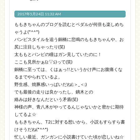
2017年5月24日 11:32 AM
ももきちゃんのブログを読むとペダルが何倍も楽しめち
ゃうよ(*^^*)
バンビスタイルを追う銅橋に悲鳴のももきちゃんや、お
尻に注目しちゃったり(笑)
太ももとバンビの瞳はガン見していたのに！
ここも見所かぁ(≧▽≦)って(笑)
銅橋に至っては、くはぁっ!!というかけ声にお腹痛くな
るまでやられているよ。
野生感、焼豚感いっぱいだね(;＞_＜;)
でも最後の走りは良かったし、鏑木との
絡みは好きなんだという矛盾(笑)
神様の声、青八木がやってるんじゃないかと密かに期待
してるよ☆
ももきちゃん、T2に対する想いから、小説もすらすら書
けそうだね(*^^*)
忙しい最近、ガンガンに小説書けていた頃が恋しいね☆