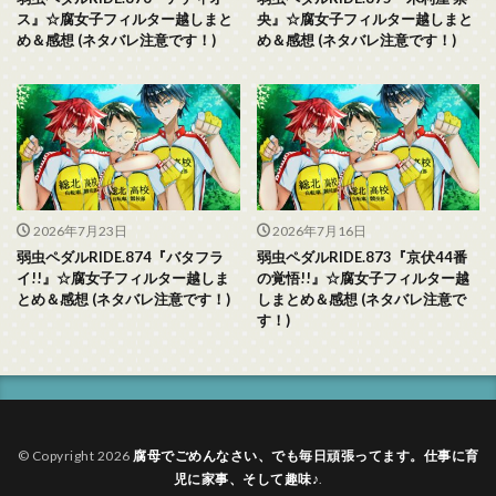
ス』☆腐女子フィルター越しまと
央』☆腐女子フィルター越しまと
め＆感想 (ネタバレ注意です！)
め＆感想 (ネタバレ注意です！)
2026年7月23日
2026年7月16日
弱虫ペダルRIDE.874『バタフラ
弱虫ペダルRIDE.873『京伏44番
イ!!』☆腐女子フィルター越しま
の覚悟!!』☆腐女子フィルター越
とめ＆感想 (ネタバレ注意です！)
しまとめ＆感想 (ネタバレ注意で
す！)
© Copyright 2026
腐母でごめんなさい、でも毎日頑張ってます。仕事に育
児に家事、そして趣味♪
.