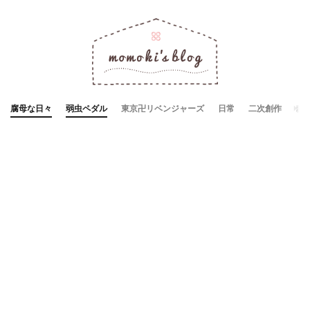
腐母な日々
弱虫ペダル
東京卍リベンジャーズ
日常
二次創作
お