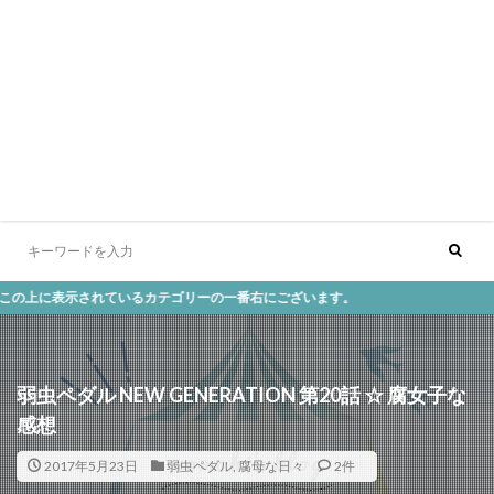
表示されているカテゴリーの一番右にございます。
弱虫ペダル NEW GENERATION 第20話 ☆ 腐女子な
感想
2017年5月23日
弱虫ペダル
,
腐母な日々
2件