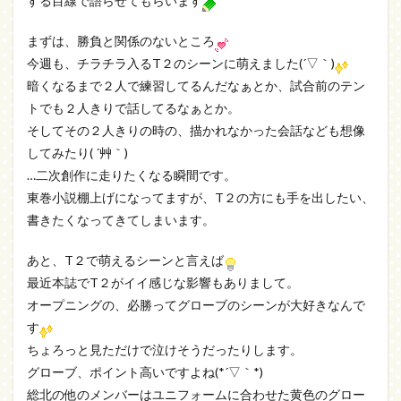
する目線で語らせてもらいます
まずは、勝負と関係のないところ
今週も、チラチラ入るT２のシーンに萌えました(´▽｀)
暗くなるまで２人で練習してるんだなぁとか、試合前のテン
トでも２人きりで話してるなぁとか。
そしてその２人きりの時の、描かれなかった会話なども想像
してみたり( ´艸｀)
…二次創作に走りたくなる瞬間です。
東巻小説棚上げになってますが、T２の方にも手を出したい、
書きたくなってきてしまいます。
あと、T２で萌えるシーンと言えば
最近本誌でT２がイイ感じな影響もありまして。
オープニングの、必勝ってグローブのシーンが大好きなんで
す
ちょろっと見ただけで泣けそうだったりします。
グローブ、ポイント高いですよね(*´▽｀*)
総北の他のメンバーはユニフォームに合わせた黄色のグロー