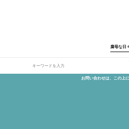
腐母な日
HUNTE
進撃の
ジョジ
お問い合わせは、この上に表示されてい