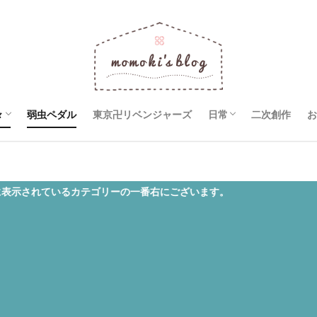
々
弱虫ペダル
東京卍リベンジャーズ
日常
二次創作
お
R×HUNTER
巨人
ョの奇妙な冒険
ワイン
るカテゴリーの一番右にございます。