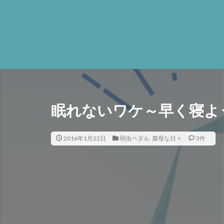
眠れないワケ～早く寝よ
2016年1月22日
弱虫ペダル
,
腐母な日々
3件