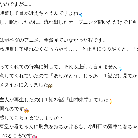
なのですが……
興奮して目が冴えちゃうんですよね
し、眠かったのに。流れ出したオープニング聞いただけでドキ
は弱ペダのアニメ、全然見ていなかった程です。
私興奮して寝れなくなっちゃうよ…」と正直につぶやくと、「
ってくれての行為に対して、それ以上何も言えません
意してくれていたので「ありがとう。じゃあ、１話だけ見てか
メタイムに入りました
主人が再生したのは１期27話『山神東堂』でした
開なのです
感してもらえるでしょうか？
東堂が巻ちゃんに勝負を持ちかけるも、小野田の落車で巻ちゃ
!」のところです