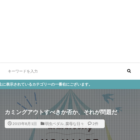
れているカテゴリーの一番右にございます。
カミングアウトすべきか否か、それが問題だ
2015年8月1日
弱虫ペダル
,
腐母な日々
2件