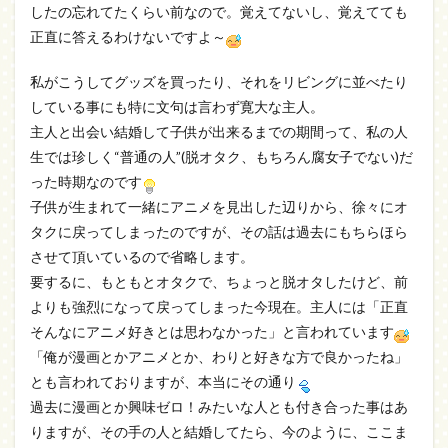
したの忘れてたくらい前なので。覚えてないし、覚えてても
正直に答えるわけないですよ～
私がこうしてグッズを買ったり、それをリビングに並べたり
している事にも特に文句は言わず寛大な主人。
主人と出会い結婚して子供が出来るまでの期間って、私の人
生では珍しく“普通の人”(脱オタク、もちろん腐女子でない)だ
った時期なのです
子供が生まれて一緒にアニメを見出した辺りから、徐々にオ
タクに戻ってしまったのですが、その話は過去にもちらほら
させて頂いているので省略します。
要するに、もともとオタクで、ちょっと脱オタしたけど、前
よりも強烈になって戻ってしまった今現在。主人には「正直
そんなにアニメ好きとは思わなかった」と言われています
「俺が漫画とかアニメとか、わりと好きな方で良かったね」
とも言われておりますが、本当にその通り
過去に漫画とか興味ゼロ！みたいな人とも付き合った事はあ
りますが、その手の人と結婚してたら、今のように、ここま