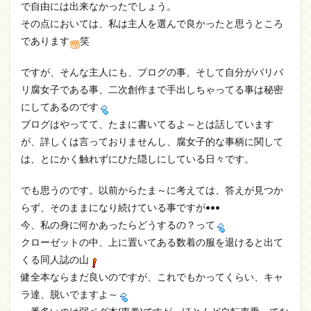
で自由には出来なかったでしょう。
その点においては、私は主人を選んで良かったと思うところ
であります
笑
ですが、そんな主人にも、ブログの事、そして自分がバリバ
リ腐女子である事、二次創作まで手出しちゃってる事は秘密
にしてあるのです
ブログはやってて、たまに書いてるよ～とは話しています
が、詳しくは言っておりませんし、腐女子的な事柄に関して
は、とにかく触れずにひた隠しにしている日々です。
でも思うのです。以前からたま～に考えては、答えが見つか
らず、そのままになり続けている事ですが•••
今、私の身に何かあったらどうするの？って
クローゼットの中、上に置いてある数着の服を退けると出て
くる同人誌の山
健全本ならまだ良いのですが、これでもかってくらい、キャ
ラ達、脱いでますよ～