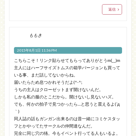
返信
ももき
2015年8月1日 11:36 PM
こちらこそ！リンク貼らせてもらってありがとうm(__)m
主人にはハーフサイズトムスの箱学バージョンも買って
いる事、まだ話してないからね。
届いたらため息つかれそうだよ(^-^;
うちの主人はクローゼットまず開けないんだ。
しかも私の服のとこだから。開けないし見ないハズ。
でも、何かの拍子で見つかったら…と思うと震えるよ(´д
｀)
同人誌の話もガンガン出来るのは昔一緒にコミケスタッ
フとかやってたサークルの仲間達なんだ。
完全に同じ穴の狢。今もイベント行ってる人もいるよ。