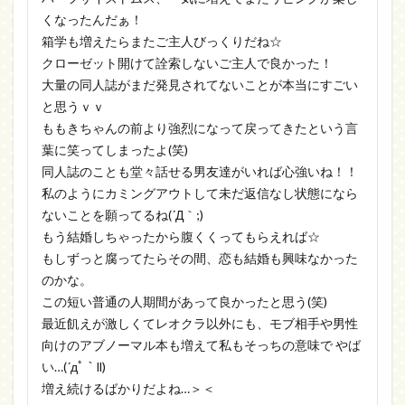
くなったんだぁ！
箱学も増えたらまたご主人びっくりだね☆
クローゼット開けて詮索しないご主人で良かった！
大量の同人誌がまだ発見されてないことが本当にすごい
と思うｖｖ
ももきちゃんの前より強烈になって戻ってきたという言
葉に笑ってしまったよ(笑)
同人誌のことも堂々話せる男友達がいれば心強いね！！
私のようにカミングアウトして未だ返信なし状態になら
ないことを願ってるね(´Д｀;)
もう結婚しちゃったから腹くくってもらえれば☆
もしずっと腐ってたらその間、恋も結婚も興味なかった
のかな。
この短い普通の人期間があって良かったと思う(笑)
最近飢えが激しくてレオクラ以外にも、モブ相手や男性
向けのアブノーマル本も増えて私もそっちの意味で やば
い…(´дﾟ｀ll)
増え続けるばかりだよね…＞＜