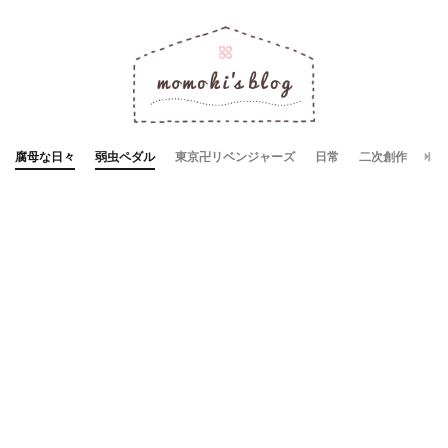
腐母な日々
弱虫ペダル
東京卍リベンジャーズ
日常
二次創作
お