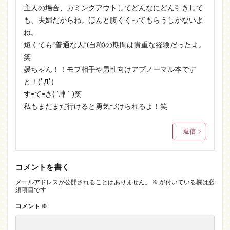
主人の場合、カミングアウトしてどんなにどん引きして
も、夫婦だからね。ほんと腹くくってもらうしかないよ
ね。
短くても“普通な人”(自称)の期間は貴重な経験だったよ。
笑
媛ちゃん！！モブ相手や男性向けアブノーマル本です
と！(ﾟДﾟ)
す•て•き( ´艸｀)笑
私もまだまだ行けると勇気づけられるよ！笑
返信
コメントを書く
メールアドレスが公開されることはありません。
※
が付いている欄は必
須項目です
コメント
※