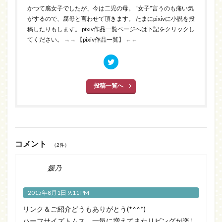
かつて腐女子でしたが、今は二児の母。 “女子”言うのも痛い気
がするので、腐母と言わせて頂きます。 たまにpixivに小説を投
稿したりもします。 pixiv作品一覧ページへは下記をクリックし
てください。
→→ 【pixiv作品一覧】 ←←
投稿一覧へ
コメント
（2件）
媛乃
2015年8月1日 9:11 PM
リンク＆ご紹介どうもありがとう(*^^*)
ハーフサイズトムス、一気に増えてまたリビングが楽し