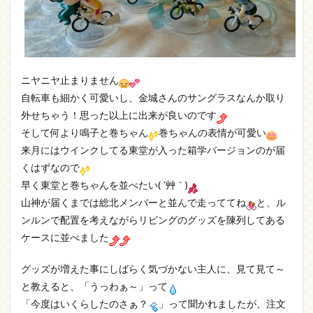
ニヤニヤ止まりません
自転車も細かく可愛いし、金城さんのサングラスなんか取り
外せちゃう！思った以上に出来が良いのです
そして何より鳴子と巻ちゃん
巻ちゃんの表情が可愛い
来月にはウインクしてる東堂が入った箱学バージョンのが届
くはずなので
早く東堂と巻ちゃんを並べたい( ´艸｀)
山神が届くまでは総北メンバーと並んで走っててね
と、ル
ンルンで配置を考えながらリビングのグッズを陳列してある
ケースに並べました
グッズが増えた事にしばらく気づかない主人に、見て見て～
と教えると、「うっわぁ～」って
「今度はいくらしたのさぁ？
」って聞かれましたが、注文