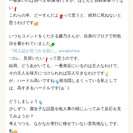
一番多いのは弱ペダ本(東巻)ですが、ほとんど自転車乗ってな
い
これらの本、どーすんだよ
って思うと、絶対に死ねないと
思うわけです
いつもコメントをくださる媛乃さんが、自身のブログで対処
法を書かれていました
『同人誌が見つかる前に』annabel lee
↑コレ、見習いたい
って思うのです。
結局、どうあがいても、一番身近にいるのは主人なわけで。
その主人を味方につけられれば百人引きなわけです
が、ハードル高いですね
相当隠しまくっている私として
は、高すぎるハードルです(´д｀)
どうしましょう
少しずつ、腐女子な話題を他人事の様にふってみて反応を見
てみようか？
考えつつも、なかなか実行に移せていない意気地なしです、
私