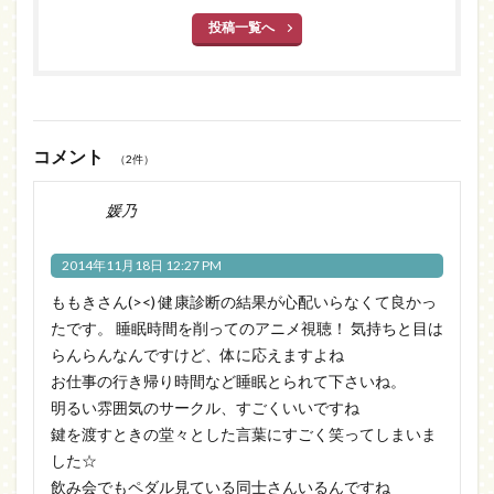
投稿一覧へ
コメント
（2件）
媛乃
2014年11月18日 12:27 PM
ももきさん(><) 健康診断の結果が心配いらなくて良かっ
たです。 睡眠時間を削ってのアニメ視聴！ 気持ちと目は
らんらんなんですけど、体に応えますよね
お仕事の行き帰り時間など睡眠とられて下さいね。
明るい雰囲気のサークル、すごくいいですね
鍵を渡すときの堂々とした言葉にすごく笑ってしまいま
した☆
飲み会でもペダル見ている同士さんいるんですね