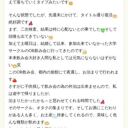
えて落ちていくタイプみたいです
そんな状態でしたが、先週末にかけて、タイトル通り復活
絶好調です
まず、二次検査、結果は特に心配ないとの事でした
そして
頭痛も出てきていない
加えて土曜日は、結婚して以来、参加出来ていなかった大学
サークルのOB飲み会に行ってきたのです
本来飲み会大好き人間な私としては元気にならないはずがな
い
笑
このOB飲み会、都内の旅館にて夜通し、お泊まりで行われま
す
さすがに子供残して飲み会の為の外泊は出来ませんので、私
は途中で帰りましたが。
泊まりたかったかも～と思わせてくれる時間でした
そのサークル、オタクの集まりです。そしてお酒にこだわり
がある人も多く、お土産
持参してくれるので、美味しく色
んな種類が飲めます