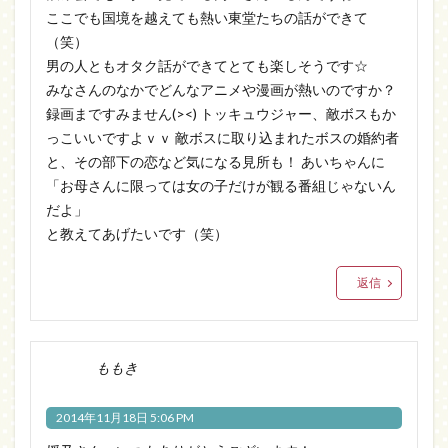
ここでも国境を越えても熱い東堂たちの話ができて
（笑）
男の人ともオタク話ができてとても楽しそうです☆
みなさんのなかでどんなアニメや漫画が熱いのですか？
録画まですみません(><) トッキュウジャー、敵ボスもか
っこいいですよｖｖ 敵ボスに取り込まれたボスの婚約者
と、その部下の恋など気になる見所も！ あいちゃんに
「お母さんに限っては女の子だけが観る番組じゃないん
だよ
」
と教えてあげたいです（笑）
返信
ももき
2014年11月18日 5:06 PM