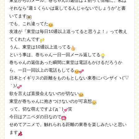
東堂からのメール、巻ちゃんの返信は１割って情報に、私は
それなら“週１くらいは返してるんじゃないでしょうか”と書
いてます
でも、これ違ってた
友達が『東堂は毎日10通以上送ってると思うよ！』って教え
てくれたんです
うん、東堂は10通以上送ってる
という事は、巻ちゃん一日一回メール返してる
巻ちゃんの返信あった瞬間に東堂は電話もかけるだろうか
ら、一日一回以上の電話もしてる
日本とイギリスの距離をものもとしない東巻にバンザイヽ(´▽
｀)ﾉ
欲を言えば直接会えないのが切ない
東堂が巻ちゃんに抱きつけないのが可哀想
って、切な萌えですよ(´д｀)
笑
今日はアニペダの日なので
せめてアニメで、触れられる距離の東巻を楽しみたいと思い
ます