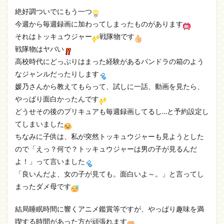
絶好調ついでにもう一つ
今週から毎週録画に加わってしまったものがあります
それはトッキュウジャー
戦隊物です
戦隊物はヤバい
高校時代にどっぷりはまった経験があるパンドラの箱のよう
なジャンルだったりします
媛乃さんから教えてもらって、試しに一話、動画を見たら、
やっぱり面白かったんです
どうせその後のプリキュアも毎週録画してるし…と予約設定し
てしまいました
ちなみに子供は、私が突然トッキュウジャーも見ようとした
ので「えっ？何で？トッキュウジャーは男の子が見るんだ
よ！」って言いました
「良いんだよ、女の子が見ても。面白いよ～。」と言ってし
まったダメ母です
結局睡眠時間に響くアニメ鑑賞等ですが、やっぱり趣味を満
喫する時間があった方が頑張れます