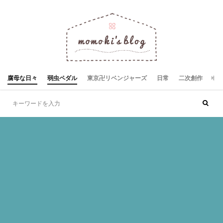
腐母な日々
弱虫ペダル
東京卍リベンジャーズ
日常
二次創作
お