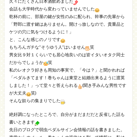
久々にたくさん日本酒飲めました
会話も大学時代から変わっていませんでした
乾杯の前に、部屋の鍵が女性のみに配られ、幹事の先輩から
「野郎に渡す鍵はありません。開けっ放しなので。貴重品と
ケツの穴に気をつけるように！」
と、こんな感じのノリです
もちろんガチな“そうゆう人”はいません
笑
男女比９対１くらいでも居心地良いのは皆イタいオタク同士
だからでしょうか
笑
私のレオクラ好きも周知の事実で、「今は？」と聞かれれば
「ペダルきてます！巻ちゃんは東堂と結婚出来るように渡英
しました！」って堂々と答えられる
(聞き手みんな男性です
が大丈夫
笑)
そんな奴らの集まりでした
絶好調になったところで、自分がまだまだだと反省した話も
書いときます
先日のブログで弱虫ペダルサイン会情報の話を書きました。