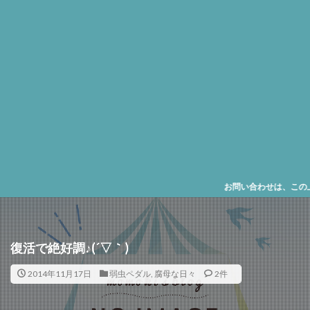
お問い合わせは、この上に表示
復活で絶好調♪(´▽｀)
2014年11月17日
弱虫ペダル
,
腐母な日々
2件