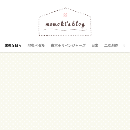
腐母な日々
弱虫ペダル
東京卍リベンジャーズ
日常
二次創作
お