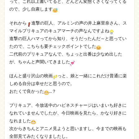
って、これ以上書いてると、どんどん変態くさくなってくる
ので、少し自粛します
それから
進撃の巨人、アルミンの声の井上麻里奈さん、ス
マイルプリキュアのキュアマーチの声なんですよね
進撃の巨人ハマってから知り、そうだったんだ～と思ってい
たので、こちらも要チェックポイントでした
二代前のプリキュアなんで、ちょっと出番は少なめ出した
が、ちゃんと声聞いてきました
ほんと盛り沢山の映画
っと、娘と一緒にこれだけ普通に楽
しめる自分は幸せだと思うので。
おたくで良かった
…？
プリキュア、今放送中のハピネスチャージはいまいち好きに
なれていませんでしたが、今日映画を見たら、かなり好きに
なれました
次からきちんとアニメ見ようと思いますし、今までの映画も
全部見てみたくなりましたし。