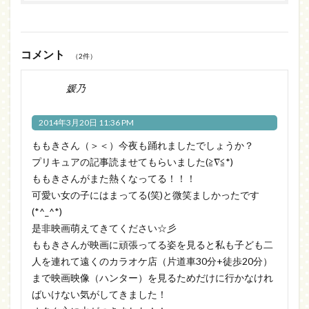
コメント
（2件）
媛乃
2014年3月20日 11:36 PM
ももきさん（＞＜）今夜も踊れましたでしょうか？
プリキュアの記事読ませてもらいました(≧∇≦*)
ももきさんがまた熱くなってる！！！
可愛い女の子にはまってる(笑)と微笑ましかったです
(*^_^*)
是非映画萌えてきてください☆彡
ももきさんが映画に頑張ってる姿を見ると私も子ども二
人を連れて遠くのカラオケ店（片道車30分+徒歩20分）
まで映画映像（ハンター）を見るためだけに行かなけれ
ばいけない気がしてきました！