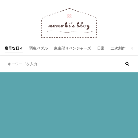
腐母な日々
弱虫ペダル
東京卍リベンジャーズ
日常
二次創作
お