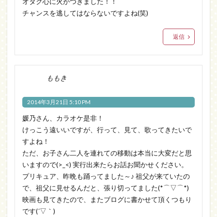
オタク心に火がつきました！！
チャンスを逃してはならないですよね(笑)
返信
ももき
2014年3月21日 5:10 PM
媛乃さん、カラオケ是非！
けっこう遠いいですが、行って、見て、歌ってきたいで
すよね！
ただ、お子さん二人を連れての移動は本当に大変だと思
いますので(>_<) 実行出来たらお話お聞かせください。
プリキュア、昨晩も踊ってました～♪ 祖父が来ていたの
で、祖父に見せるんだと、張り切ってました(*⌒▽⌒*)
映画も見てきたので、またブログに書かせて頂くつもり
です(´▽｀)