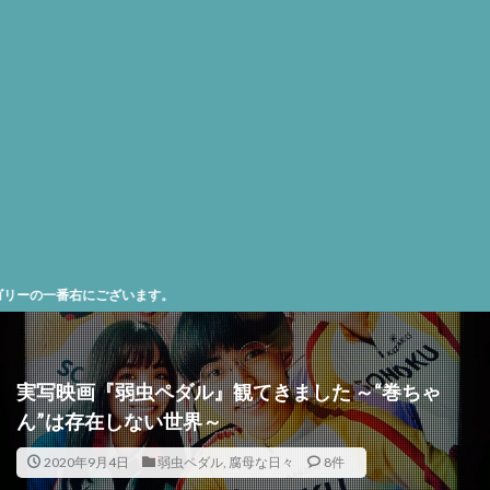
ざいます。
実写映画『弱虫ペダル』観てきました ～“巻ちゃ
ん”は存在しない世界～
2020年9月4日
弱虫ペダル
,
腐母な日々
8件