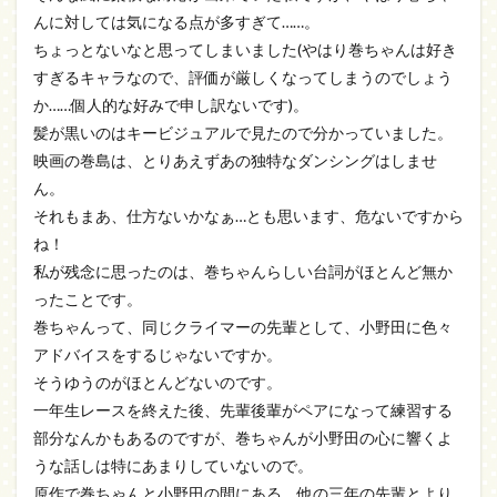
んに対しては気になる点が多すぎて……。
ちょっとないなと思ってしまいました(やはり巻ちゃんは好き
すぎるキャラなので、評価が厳しくなってしまうのでしょう
か……個人的な好みで申し訳ないです)。
髪が黒いのはキービジュアルで見たので分かっていました。
映画の巻島は、とりあえずあの独特なダンシングはしませ
ん。
それもまあ、仕方ないかなぁ…とも思います、危ないですから
ね！
私が残念に思ったのは、巻ちゃんらしい台詞がほとんど無か
ったことです。
巻ちゃんって、同じクライマーの先輩として、小野田に色々
アドバイスをするじゃないですか。
そうゆうのがほとんどないのです。
一年生レースを終えた後、先輩後輩がペアになって練習する
部分なんかもあるのですが、巻ちゃんが小野田の心に響くよ
うな話しは特にあまりしていないので。
原作で巻ちゃんと小野田の間にある、他の三年の先輩とより