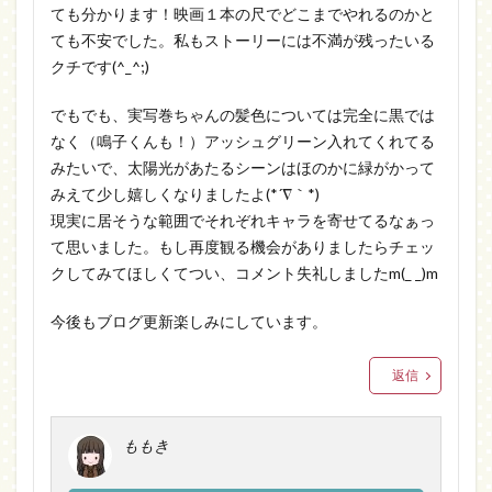
ても分かります！映画１本の尺でどこまでやれるのかと
ても不安でした。私もストーリーには不満が残ったいる
クチです(^_^;)
でもでも、実写巻ちゃんの髪色については完全に黒では
なく（鳴子くんも！）アッシュグリーン入れてくれてる
みたいで、太陽光があたるシーンはほのかに緑がかって
みえて少し嬉しくなりましたよ(*´∇｀*)
現実に居そうな範囲でそれぞれキャラを寄せてるなぁっ
て思いました。もし再度観る機会がありましたらチェッ
クしてみてほしくてつい、コメント失礼しましたm(_ _)m
今後もブログ更新楽しみにしています。
返信
ももき