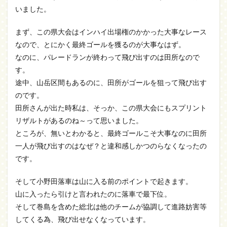
いました。
まず、この県大会はインハイ出場権のかかった大事なレース
なので、とにかく最終ゴールを獲るのが大事なはず。
なのに、パレードランが終わって飛び出すのは田所なので
す。
途中、山岳区間もあるのに、田所がゴールを狙って飛び出す
のです。
田所さんが出た時私は、そっか、この県大会にもスプリント
リザルトがあるのね～って思いました。
ところが、無いとわかると、最終ゴールこそ大事なのに田所
一人が飛び出すのはなぜ？と違和感しかつのらなくなったの
です。
そして小野田落車は山に入る前のポイントで起きます。
山に入ったら引けと言われたのに落車で最下位。
そして巻島を含めた総北は他のチームが協調して進路妨害等
してくる為、飛び出せなくなっています。