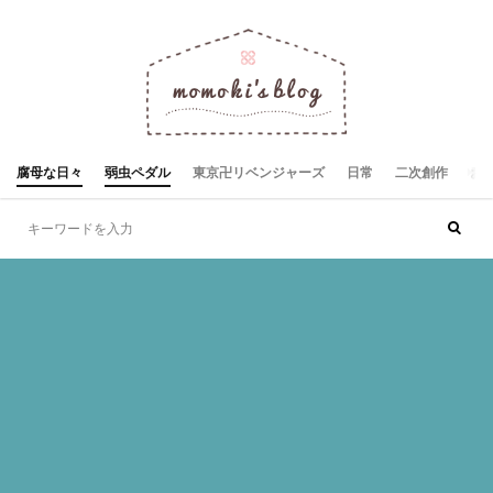
腐母な日々
弱虫ペダル
東京卍リベンジャーズ
日常
二次創作
お