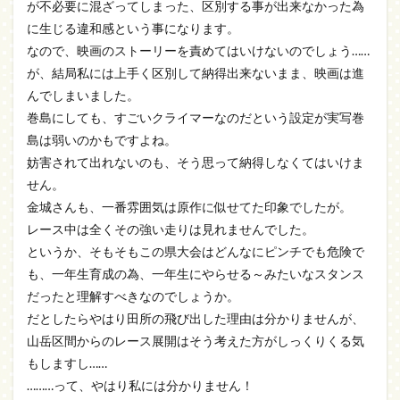
が不必要に混ざってしまった、区別する事が出来なかった為
に生じる違和感という事になります。
なので、映画のストーリーを責めてはいけないのでしょう……
が、結局私には上手く区別して納得出来ないまま、映画は進
んでしまいました。
巻島にしても、すごいクライマーなのだという設定が実写巻
島は弱いのかもですよね。
妨害されて出れないのも、そう思って納得しなくてはいけま
せん。
金城さんも、一番雰囲気は原作に似せてた印象でしたが。
レース中は全くその強い走りは見れませんでした。
というか、そもそもこの県大会はどんなにピンチでも危険で
も、一年生育成の為、一年生にやらせる～みたいなスタンス
だったと理解すべきなのでしょうか。
だとしたらやはり田所の飛び出した理由は分かりませんが、
山岳区間からのレース展開はそう考えた方がしっくりくる気
もしますし……
………って、やはり私には分かりません！