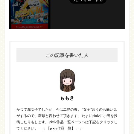
この記事を書いた人
ももき
かつて腐女子でしたが、今は二児の母。 “女子”言うのも痛い気
がするので、腐母と言わせて頂きます。 たまにpixivに小説を投
稿したりもします。 pixiv作品一覧ページへは下記をクリックし
てください。
→→ 【pixiv作品一覧】 ←←