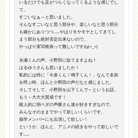
いるだけでも足がつらくなってくるような感じでし
て。
すごいなぁ～と思いました。
そんなすごいなと思う部分や、楽しいなと思う部分
も確かにありつつ……やはりモヤモヤとしてきてし
まう部分も絶対否定出来ないので。
やっぱり実写映画って難しいですね(>_<)
永瀬くんの声、小野田に似てますよね！
はるゆうさんも思いましたか！
私的には特に「今泉くん！鳴子くん！」なんて名前
を呼ぶ時、ほんと小野田の声だなと感じました。
そしてそして、小野田を山下くんで～というお話。
もう～大大大賛成です！
個人的に弱ペダの声優さん達が好きすぎなので。
みんなそのままでやって欲しいくらいです。
箱学メンバーにも出演して欲しい！
というか、ほんと、アニメの続きをやって欲しいで
す……