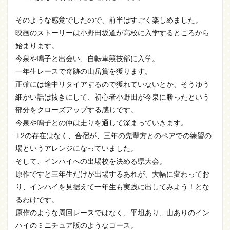
そのような感覚でしたので、前半はすごく楽しめました。
映画のストーリーは小野田坂道が高校に入学するところから
始まります。
今泉や鳴子と出会い、自転車競技部に入学。
一年生レースで奇跡の山岳賞を獲ります。
正確には途中リタイアするので獲れていないとか、そうゆう
細かい話は抜きにして、初心者小野田が今泉に勝ったという
部分をクローズアップする感じです。
今泉や鳴子との仲は走りを通して深まっていきます。
T2の存在はなく、合宿が、三年の先輩方とのペアでの練習の
場というアレンジになっていました。
そして、インハイへの出場校を決める県大会。
原作ですと三年生だけが出場するあれが、大幅に変わってお
り、インハイを見据えて一年生も実践に出してみよう！とな
るわけです。
原作のような周回レースではなく、平坦あり、山ありのイン
ハイのミニチュア版のようなコース。