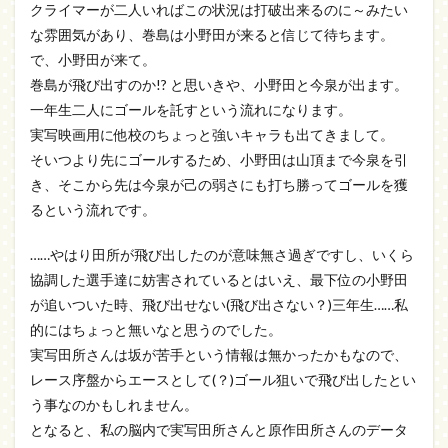
クライマーが二人いればこの状況は打破出来るのに～みたい
な雰囲気があり、巻島は小野田が来ると信じて待ちます。
で、小野田が来て。
巻島が飛び出すのか!? と思いきや、小野田と今泉が出ます。
一年生二人にゴールを託すという流れになります。
実写映画用に他校のちょっと強いキャラも出てきまして。
そいつより先にゴールするため、小野田は山頂まで今泉を引
き、そこから先は今泉が己の弱さにも打ち勝ってゴールを獲
るという流れです。
……やはり田所が飛び出したのが意味無さ過ぎですし、いくら
協調した選手達に妨害されているとはいえ、最下位の小野田
が追いついた時、飛び出せない(飛び出さない？)三年生……私
的にはちょっと無いなと思うのでした。
実写田所さんは坂が苦手という情報は無かったかもなので、
レース序盤からエースとして(？)ゴール狙いで飛び出したとい
う事なのかもしれません。
となると、私の脳内で実写田所さんと原作田所さんのデータ