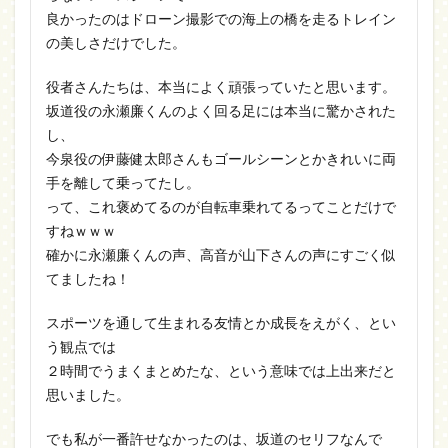
良かったのはドローン撮影での海上の橋を走るトレイン
の美しさだけでした。
役者さんたちは、本当によく頑張っていたと思います。
坂道役の永瀬廉くんのよく回る足には本当に驚かされた
し、
今泉役の伊藤健太郎さんもゴールシーンとかきれいに両
手を離して乗ってたし。
って、これ褒めてるのが自転車乗れてるってことだけで
すねｗｗｗ
確かに永瀬廉くんの声、高音が山下さんの声にすごく似
てましたね！
スポーツを通して生まれる友情とか成長をえがく、とい
う観点では
２時間でうまくまとめたな、という意味では上出来だと
思いました。
でも私が一番許せなかったのは、坂道のセリフなんで