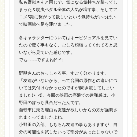
私も野獣さんと同じで、気になる気持ちが勝ってし
まった＆弱虫ペダル全体の人気が増す事、そしてア
ニメ5期に繋がって欲しいという気持ちがいっぱい
で映画館へ足を運びました。
各キャラクターについてはキービジュアルを見てい
たので驚く事もなく、むしろ頑張ってくれてると思
いながら見ていた感じです。
でも………ですよね(^-^;
野獣さんのおっしゃる事、すごく分かります。
「友達がいないから」って台詞の原作との違いにつ
いては気付けなかったのですが(聞き流してしまい
ました(>_<))、今回の映画の序盤での違和感は、小
野田のぼっち具合だったんです。
自転車に乗る理由も友達が欲しいからの方が強調さ
れまくってましたよね。
小野田の入部、もちろん友達の事もありますが、自
分の可能性を試したいって部分があったじゃないで