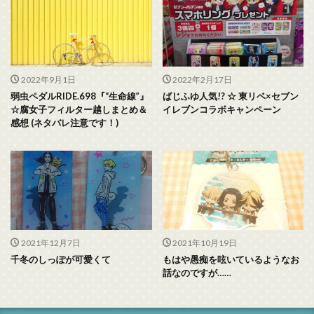
2022年9月1日
2022年2月17日
弱虫ペダルRIDE.698『“生命線”』
ばじふゆ人気!? ☆ 東リベ×セブン
☆腐女子フィルター越しまとめ＆
イレブンコラボキャンペーン
感想 (ネタバレ注意です！)
2021年12月7日
2021年10月19日
千冬のしっぽが可愛くて
もはや愚痴を呟いているようなお
話なのですが……