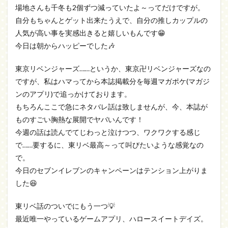
場地さんも千冬も2個ずつ減っていたよ～ってだけですが。
自分もちゃんとゲット出来たうえで、自分の推しカップルの
人気が高い事を実感出きると嬉しいもんです😁
今日は朝からハッピーでした🎶
東京リベンジャーズ……というか、東京卍リベンジャーズなの
ですが、私はハマってから本誌掲載分を毎週マガポケ(マガジ
ンのアプリ)で追っかけております。
もちろんここで急にネタバレ話は致しませんが、今、本誌が
ものすごい胸熱な展開でヤバいんです！
今週の話は読んでてじわっと泣けつつ、ワクワクする感じ
で……要するに、東リベ最高～って叫びたいような感覚なの
で。
今日のセブンイレブンのキャンペーンはテンション上がりま
した😆
東リベ話のついでにもう一つ💡
最近唯一やっているゲームアプリ、ハロースイートデイズ。