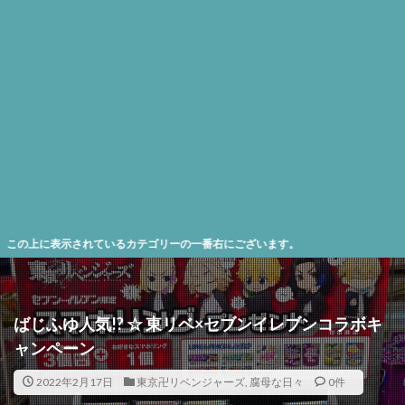
表示されているカテゴリーの一番右にございます。
ばじふゆ人気!? ☆ 東リベ×セブンイレブンコラボキ
ャンペーン
2022年2月17日
東京卍リベンジャーズ
,
腐母な日々
0件