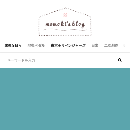
腐母な日々
弱虫ペダル
東京卍リベンジャーズ
日常
二次創作
お