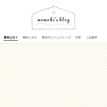
腐母な日々
弱虫ペダル
東京卍リベンジャーズ
日常
二次創作
お