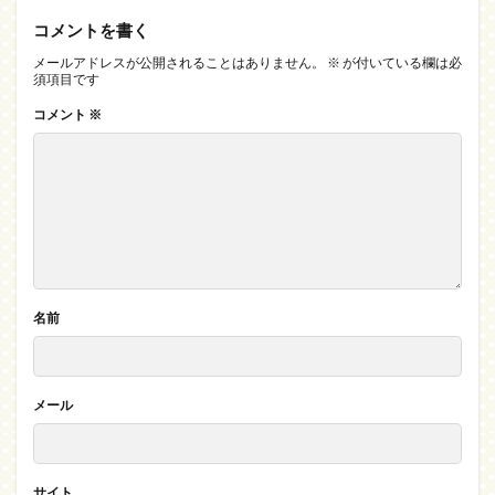
コメントを書く
メールアドレスが公開されることはありません。
※
が付いている欄は必
須項目です
コメント
※
名前
メール
サイト