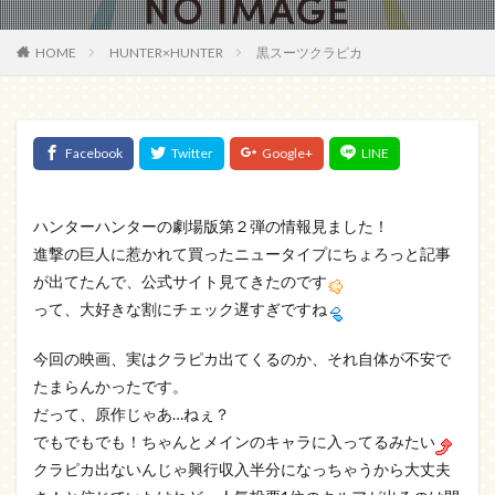
HOME
HUNTER×HUNTER
黒スーツクラピカ
ハンターハンターの劇場版第２弾の情報見ました！
進撃の巨人に惹かれて買ったニュータイプにちょろっと記事
が出てたんで、公式サイト見てきたのです
って、大好きな割にチェック遅すぎですね
今回の映画、実はクラピカ出てくるのか、それ自体が不安で
たまらんかったです。
だって、原作じゃあ…ねぇ？
でもでもでも！ちゃんとメインのキャラに入ってるみたい
クラピカ出ないんじゃ興行収入半分になっちゃうから大丈夫