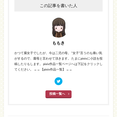
この記事を書いた人
ももき
かつて腐女子でしたが、今は二児の母。 “女子”言うのも痛い気
がするので、腐母と言わせて頂きます。 たまにpixivに小説を投
稿したりもします。 pixiv作品一覧ページへは下記をクリックし
てください。
→→ 【pixiv作品一覧】 ←←
投稿一覧へ