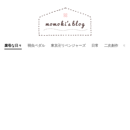
腐母な日々
弱虫ペダル
東京卍リベンジャーズ
日常
二次創作
お