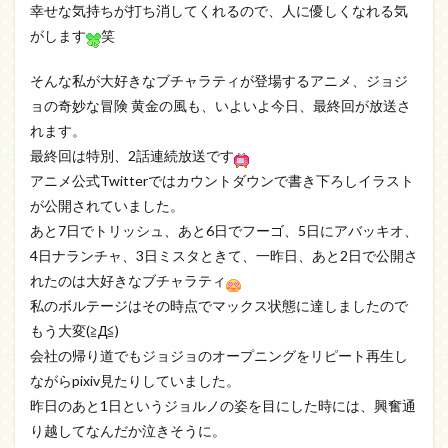
幸せな気持ちが打ち消してくれるので、人に優しくなれる気
がします
笑
そんな私が大好きなブチャラティが登場するアニメ、ジョジ
ョの奇妙な冒険 黄金の風も、いよいよ今日、最終回が放送さ
れます。
最終回は特別、2話連続放送です
アニメ公式Twitterではカウントダウンで書き下ろしイラスト
が公開されていました。
あと7日でトリッシュ、あと6日でフーゴ、5日にアバッキオ、
4日ナランチャ、3日ミスタときて、一昨日、あと2日で公開さ
れたのは大好きなブチャラティ
私のボルテージはその時点でマックス状態に達しましたので
もう大変(≧Д≦)
会社の帰り道でもジョジョのオープニングをリピート再生し
ながらpixiv見たりしていました。
昨日のあと1日というジョルノの姿を目にした時には、興奮通
り越してなんだか泣きそうに。