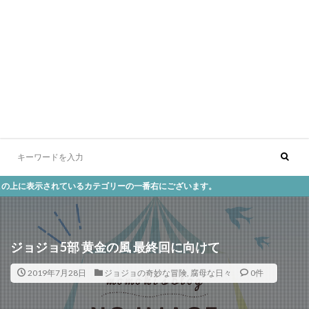
表示されているカテゴリーの一番右にございます。
ジョジョ5部 黄金の風 最終回に向けて
2019年7月28日
ジョジョの奇妙な冒険
,
腐母な日々
0件