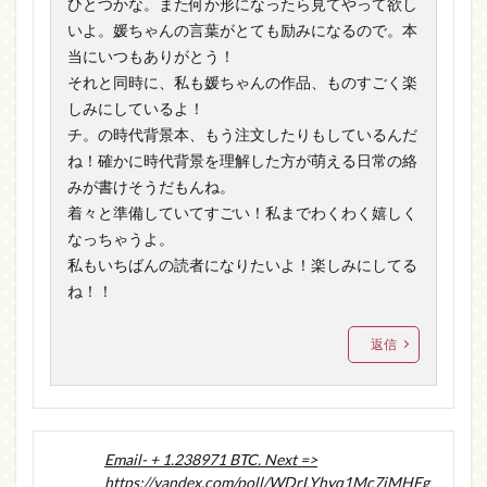
ひとつかな。また何か形になったら見てやって欲し
いよ。媛ちゃんの言葉がとても励みになるので。本
当にいつもありがとう！
それと同時に、私も媛ちゃんの作品、ものすごく楽
しみにしているよ！
チ。の時代背景本、もう注文したりもしているんだ
ね！確かに時代背景を理解した方が萌える日常の絡
みが書けそうだもんね。
着々と準備していてすごい！私までわくわく嬉しく
なっちゃうよ。
私もいちばんの読者になりたいよ！楽しみにしてる
ね！！
返信
Email- + 1.238971 BTC. Next =>
https://yandex.com/poll/WDrLYhyq1Mc7jMHFg