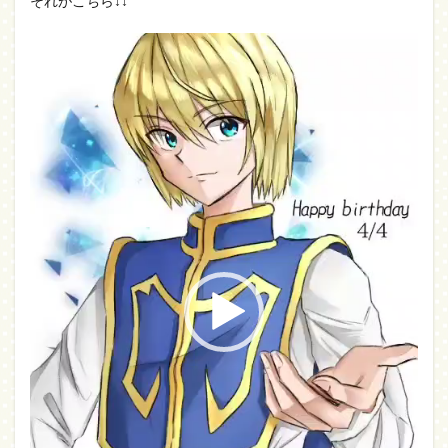
それがこちら↓↓
動
画
プ
レ
ー
ヤ
ー