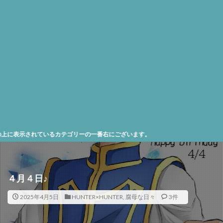
れているカテゴリーの一番右にございます。
４月４日♪
2025年4月5日
HUNTER×HUNTER
,
腐母な日々
3件