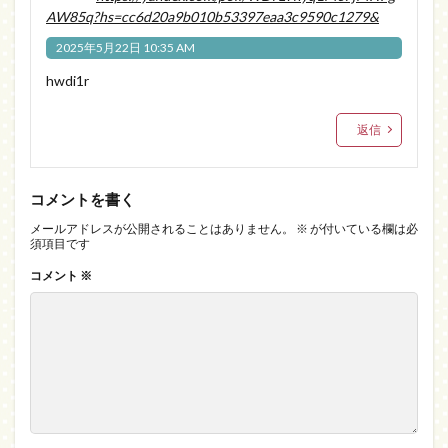
AW85q?hs=cc6d20a9b010b53397eaa3c9590c1279&
2025年5月22日 10:35 AM
hwdi1r
返信
コメントを書く
メールアドレスが公開されることはありません。
※
が付いている欄は必
須項目です
コメント
※