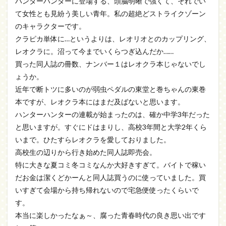
ハンターハンターに登場する、頭脳明晰で強くて、それでい
て女性とも見紛う美しい青年。私の超絶どストライクゾーン
のキャラクターです。
クラピカ単体に…というよりは、レオリオとのカップリング、
レオクラに。沼って今までいくらつぎ込んだか……
買った同人誌の冊数、ナンバー１はレオクラ本じゃないでし
ょうか。
近年で断トツに多いのが弱虫ペダルの東堂と巻ちゃんの東巻
本ですが、レオクラ本にはまだ及ばないと思います。
ハンターハンターの連載が始まったのは、確か中学3年だった
と思いますが。すぐにドはまりし、高校3年間と大学2年くら
いまで。ひたすらレオクラを愛しておりました。
高校生の辺りから行き始めた同人誌即売会。
特に大きな夏コミ冬コミなんか大好きすぎて。バイトで稼い
だお金は潔くどかーんと同人誌買うのに使っていました。買
いすぎて会場から持ち帰れないので宅急便使ったくらいで
す。
本当に楽しかったなぁ～、腐った青春時代の良き思い出です