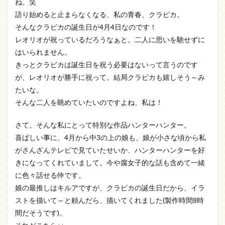
ね。笑
語り始めると止まらなくなる、私の青春、クラピカ。
そんなクラピカの誕生日が4月4日なのです！
レオリオが祝っているだろうなぁと。二人に思いを馳せずに
はいられません。
きっとクラピカは誕生日を祝う必要はないって言うのです
が、レオリオが勝手に祝って。結局クラピカも嬉しそう～み
たいな。
そんな二人を眺めていたいのですよね、私は！
さて。そんな私にとって特別な作品ハンターハンター。
喜ばしい事に、4月から中3の上の娘も、娘が小さな頃から私
がさんざんテレビで見ていたせいか、ハンターハンターを好
きになってくれていまして。今や腐女子的な話も含めて一緒
に色々話せる仲です。
娘の最推しはキルアですが、クラピカの誕生日だから、イラ
ストを描いて～と頼んだら、描いてくれました(製作時間8時
間だそうです)。