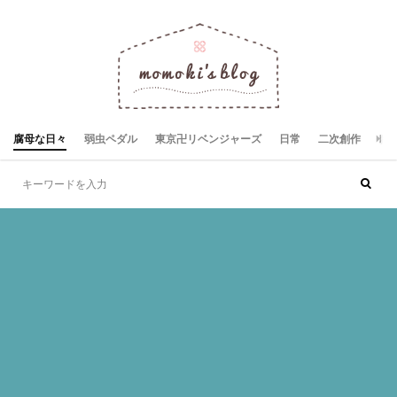
腐母な日々
弱虫ペダル
東京卍リベンジャーズ
日常
二次創作
お