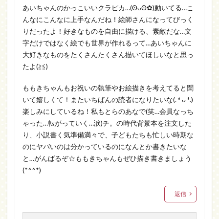
あいちゃんのかっこいいクラピカ…(⁠ʘ⁠ᴗ⁠ʘ⁠✿⁠)動いてる…こ
んなにこんなに上手なんだね！絵師さんになってびっく
りだったよ！好きなものを自由に描ける、素敵だな…文
字だけではなく絵でも世界が作れるって…あいちゃんに
大好きなものをたくさんたくさん描いてほしいなと思っ
たよ(≧⁠≦⁠)
ももきちゃんもお祝いの執筆やお絵描きを考えてると聞
いて嬉しくて！またいちばんの読者になりたいな(⁠.⁠ ⁠❛⁠ ⁠ᴗ⁠ ⁠❛⁠.⁠)
楽しみにしているね！私もとらのあなで(笑…会員なっち
ゃった…転がっていく…涙)チ。の時代背景本を注文した
り、小説書く気準備満々で、子どもたちも忙しい時期な
のにヤバいのは分かっているのになんとか書きたいな
と…がんばるぞ☆ももきちゃんもぜひ描き書きましょう
(*^^*)
返信