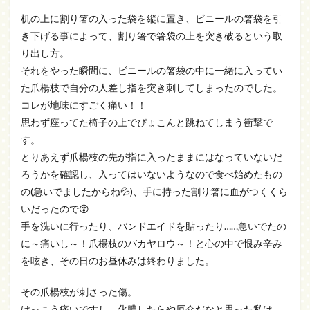
机の上に割り箸の入った袋を縦に置き、ビニールの箸袋を引
き下げる事によって、割り箸で箸袋の上を突き破るという取
り出し方。
それをやった瞬間に、ビニールの箸袋の中に一緒に入ってい
た爪楊枝で自分の人差し指を突き刺してしまったのでした。
コレが地味にすごく痛い！！
思わず座ってた椅子の上でぴょこんと跳ねてしまう衝撃で
す。
とりあえず爪楊枝の先が指に入ったままにはなっていないだ
ろうかを確認し、入ってはいないようなので食べ始めたもの
の(急いでましたからね💦)、手に持った割り箸に血がつくくら
いだったので😵
手を洗いに行ったり、バンドエイドを貼ったり……急いでたの
に～痛いし～！爪楊枝のバカヤロウ～！と心の中で恨み辛み
を呟き、その日のお昼休みは終わりました。
その爪楊枝が刺さった傷。
けっこう痛いですし、化膿したらや厄介だなと思った私は、