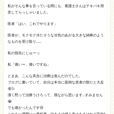
私がそんな事を言っている間にも、看護士さんはテキパキ用
意してらっしゃいました。
医者「はい、これでやります」
医者が、モクモク冷たそうな冷気のあがる大きな綿棒のよう
なものを受け取り……
私の指先にじゅーっ
私「痛いー、痛いですね」
とまあ、こんな具合に治療は進んだのでした。
ブログに書いていて、自分は本当に面倒な患者の類だと大反
省💦
潔く黙って治療うけろって、我ながら思います…すみません
😭
でも痛かったんです😢
これを一週間に一度程度、治るまで個人差はあるけれど平均5