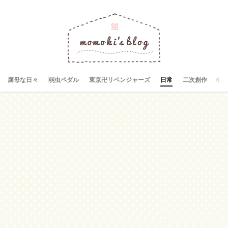
腐母な日々
弱虫ペダル
東京卍リベンジャーズ
日常
二次創作
お