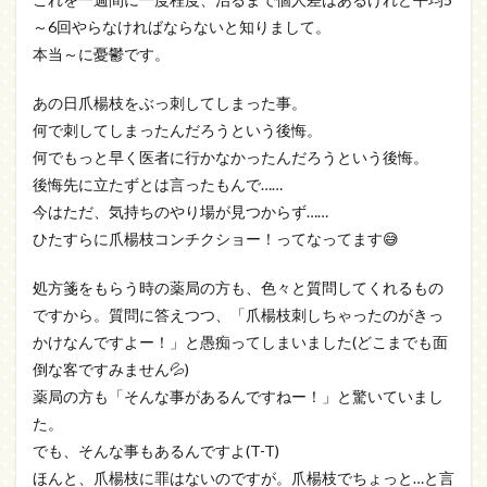
～6回やらなければならないと知りまして。
本当～に憂鬱です。
あの日爪楊枝をぶっ刺してしまった事。
何で刺してしまったんだろうという後悔。
何でもっと早く医者に行かなかったんだろうという後悔。
後悔先に立たずとは言ったもんで……
今はただ、気持ちのやり場が見つからず……
ひたすらに爪楊枝コンチクショー！ってなってます😅
処方箋をもらう時の薬局の方も、色々と質問してくれるもの
ですから。質問に答えつつ、「爪楊枝刺しちゃったのがきっ
かけなんですよー！」と愚痴ってしまいました(どこまでも面
倒な客ですみません💦)
薬局の方も「そんな事があるんですねー！」と驚いていまし
た。
でも、そんな事もあるんですよ(T-T)
ほんと、爪楊枝に罪はないのですが。爪楊枝でちょっと…と言