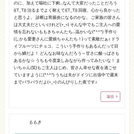
のに、加えて嘔吐に下痢…なんて大変だったことだろう
((T_T)) 治るまでよく耐えて((T_T)) 回復、心から良かった
と思うよ。 診断は胃腸炎になるのかな。 ご家族の皆さん
は大丈夫だといいけれど(>_<) そんな中でもご主人への愛
情を忘れないももきちゃんたち…温かいな(*^^*) 手作り
(しかも愛妻さんに愛娘ちゃんたち！)って素敵だぁ♪ ドラ
イフルーツにチョコ、こういう手作りもあるんだって目
から鱗だよ！ どんなお味なんだろう～甘さに酸っぱさも
あるかな☆ うちも今度楽しみながら作ってみたいな！ ま
いちゃん(笑)もご主人はじめ、皆さん幸せな夜を過ごせ
ていますように(*^^*) うちは夫がドイツに出張中で週末
までバラバラだよ(>_<) のんびりした夜です♪
返信
ももき