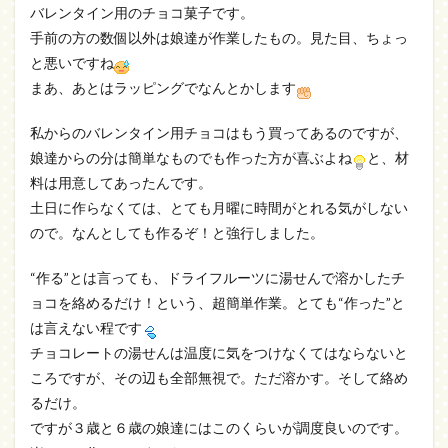
バレンタイン用のチョコ菓子です。
手前の方の数個以外は娘達が作業したもの。見た目、ちょっ
と悪いですね
まあ、あとはラッピングでなんとかします
私からのバレンタイン用チョコはもう買ってあるのですが、
娘達からの分は簡単なものでも作った方が喜ぶよね
と、材
料は用意してあったんです。
土日に作らなくては、とても月曜に時間がとれる気がしない
ので。なんとしても作るぞ！と強行しました。
“作る”とは言っても、ドライフルーツに湯せんで溶かしたチ
ョコを絡めるだけ！という、超簡単作業。とても“作った”と
は言えない程です
チョコレートの湯せんは温度に気をつけなくてはならないと
ころですが、その辺も全部無視で。ただ溶かす。そして絡め
るだけ。
ですが３歳と６歳の娘達にはこのくらいが調度良いのです。