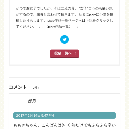
かつて腐女子でしたが、今は二児の母。 “女子”言うのも痛い気
がするので、腐母と言わせて頂きます。 たまにpixivに小説を投
稿したりもします。 pixiv作品一覧ページへは下記をクリックし
てください。
→→ 【pixiv作品一覧】 ←←
投稿一覧へ
コメント
（2件）
媛乃
2017年2月14日 8:47 PM
ももきちゃん、こんばんは(>_<) 熱だけでもふらふら辛い