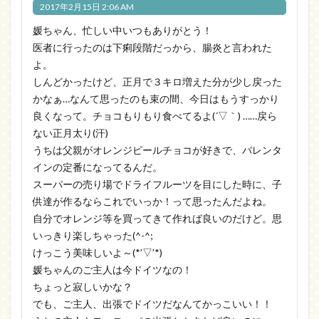
2017年2月15日 2:06 AM
媛ちゃん、忙しい中いつもありがとう！
医者に行ったのは下痢段階だっから、腸炎と言われた
よ。
しんどかったけど、正月で３キロ増えた分が少し戻った
かなぁ…なんて思ったのも束の間、今日はもうすっかり
良くなって。チョコもりもり食べてるよ(´▽｀) ……戻ら
ない正月太り(汗)
うちは父親がオレンジピールチョコが好きで、バレンタ
インの定番になってるんだ。
スーパーの売り場でドライフルーツを目にした時に、子
供達が作るならこれでいっか！って思ったんだよね。
自分でオレンジ等を買ってきて作れば良いのだけど。思
いっきり楽しちゃった(^-^;
けっこう美味しいよ～(*’▽’*)
媛ちゃんのご主人は今ドイツなの！
ちょっと寂しいかな？
でも、ご主人、出張でドイツだなんてかっこいい！！