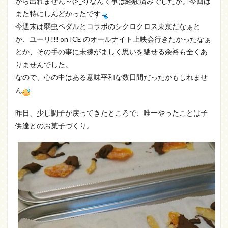
から出れません～(>_<) なんて事は経験済みでしたが。今回は
また特にしんどかったです
今週末は弱虫ペダルとコラボのシクロクロス東京だなぁと
か、ユーリ!!! on ICE のオールナイト上映会行きたかったなぁ
とか、その手の事に未練がましく思いを馳せる余裕も全くあ
りませんでした。
なので、心の中はある意味平和な数日間だったかもしれませ
ん
昨日、少し調子が戻ってきたところで、唯一やったことは子
供達とのお菓子づくり。