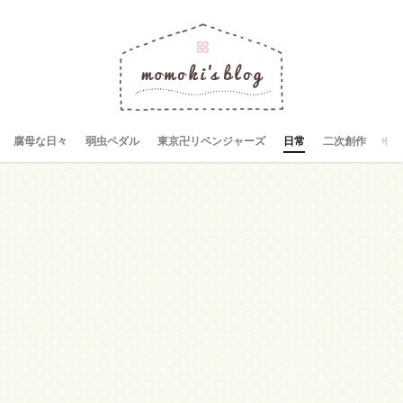
腐母な日々
弱虫ペダル
東京卍リベンジャーズ
日常
二次創作
お