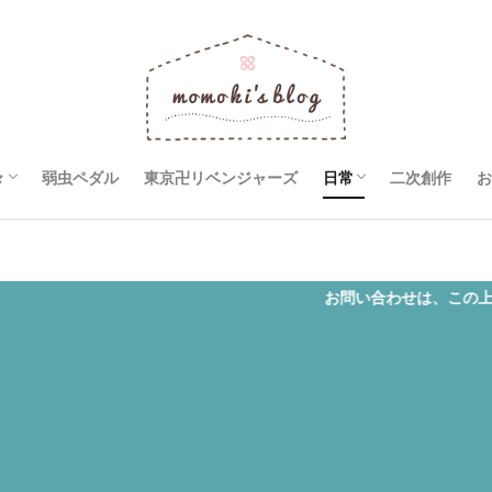
々
弱虫ペダル
東京卍リベンジャーズ
日常
二次創作
お
R×HUNTER
巨人
ョの奇妙な冒険
ワイン
お問い合わせは、この上に表示されているカテゴ